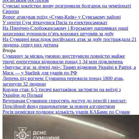
російським обстрілом
Сумські хокеїстки знову розгромили болгарок на чемпіонаті
Європи
Ворог атакував поїзд «Суми-Київ» у Сумському районі
У центрі Сум зіткнулися Dacia та електросамокат
На Північно-Слобожанському і Курському напрямках наші
захисники зупинили п’ять ворожих штурмів за добу
На Сумщині внаслідок російських атак за добу постраждала 21
людина, серед них дитина
Вчора
Сумщину за місяць умовно знеструмили повністю майже
тричі: енергетики відновили понад 1,34 млн підключень
«Імпульс згас за лічені дні»: Трамп відмовив Україні в Patriot, а
Маск — у Starlink для ударів по РФ
Липень під вогнем: Сумщина пережила понад 1800 атак,
загинули 32 людини
Кордон став: 6,5 тисячі вантажівок застрягли на виїзді з
України до Польщі
Ветеранам Сумщини спростять доступ до пенсій і виплат:
Пенсійний фонд працюватиме за новим алгоритмом
Росія щомісяця подвоює кількість ударів КАБами по Сумам