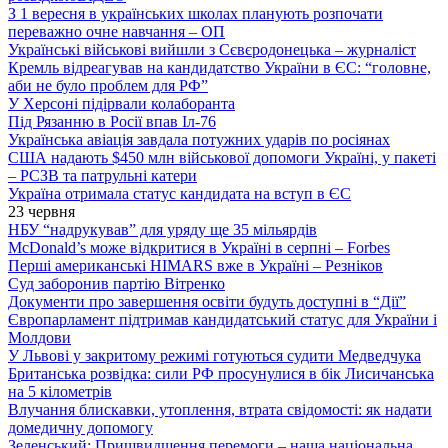
З 1 вересня в українських школах планують розпочати
переважно очне навчання – ОП
Українські військові вийшли з Сєвєродонецька – журналіст
Кремль відреагував на кандидатство України в ЄС: “головне,
аби не було проблем для РФ”
У Херсоні підірвали колаборанта
Під Рязанню в Росії впав Іл-76
Українська авіація завдала потужних ударів по росіянах
США надають $450 млн військової допомоги Україні, у пакеті
– РСЗВ та патрульні катери
Україна отримала статус кандидата на вступ в ЄС
23 червня
НБУ “надрукував” для уряду ще 35 мільярдів
McDonald’s може відкритися в Україні в серпні – Forbes
Перші американські HIMARS вже в Україні – Резніков
Суд заборонив партію Вітренко
Документи про завершення освіти будуть доступні в “Дії”
Європарламент підтримав кандидатський статус для України і
Молдови
У Львові у закритому режимі готуються судити Медведчука
Британська розвідка: сили РФ просунулися в бік Лисичанська
на 5 кілометрів
Влучання блискавки, утоплення, втрата свідомості: як надати
домедичну допомогу
Зеленський: Пришвидшення перемоги – наша національна