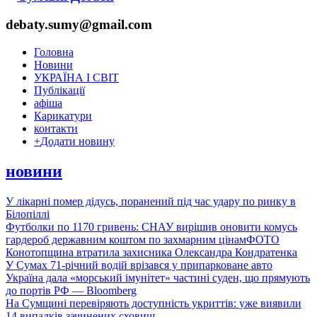
debaty.sumy@gmail.com
Головна
Новини
УКРАЇНА І СВІТ
Публікації
афіша
Карикатури
контакти
+
Додати новину
новини
У лікарні помер дідусь, поранений під час удару по ринку в
Білопіллі
Футболки по 1170 гривень: СНАУ вирішив оновити комусь
гардероб державним коштом по захмарним цінам
ФОТО
Конотопщина втратила захисника Олександра Кондратенка
У Сумах 71-річний водій врізався у припарковане авто
Україна дала «морський імунітет» частині суден, що прямують
до портів РФ — Bloomberg
На Сумщині перевіряють доступність укриттів: уже виявили
14 випадків зачинених сховищ