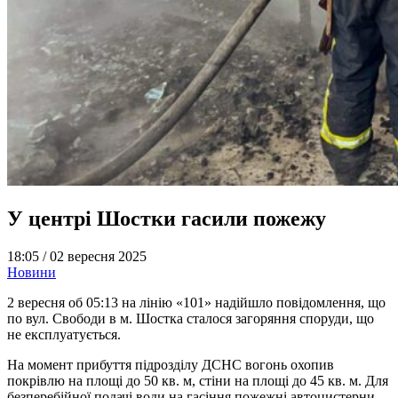
У центрі Шостки гасили пожежу
18:05 /
02 вересня 2025
Новини
2 вересня об 05:13 на лінію «101» надійшло повідомлення, що
по вул. Свободи в м. Шостка сталося загоряння споруди, що
не експлуатується.
На момент прибуття підрозділу ДСНС вогонь охопив
покрівлю на площі до 50 кв. м, стіни на площі до 45 кв. м. Для
безперебійної подачі води на гасіння пожежні автоцистерни