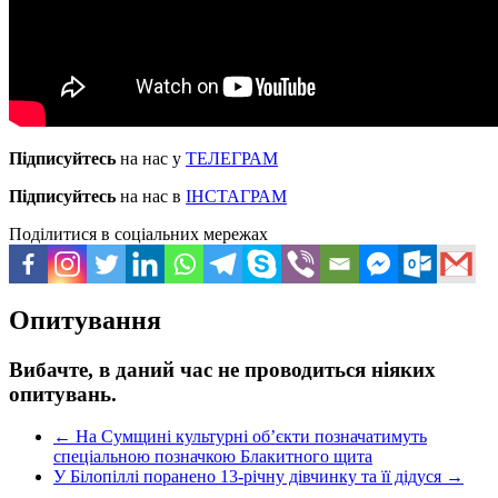
Підписуйтесь
на нас у
ТЕЛЕГРАМ
Підписуйтесь
на нас в
ІНСТАГРАМ
Поділитися в соціальних мережах
Опитування
Вибачте, в даний час не проводиться ніяких
опитувань.
←
На Сумщині культурні об’єкти позначатимуть
спеціальною позначкою Блакитного щита
У Білопіллі поранено 13-річну дівчинку та її дідуся
→