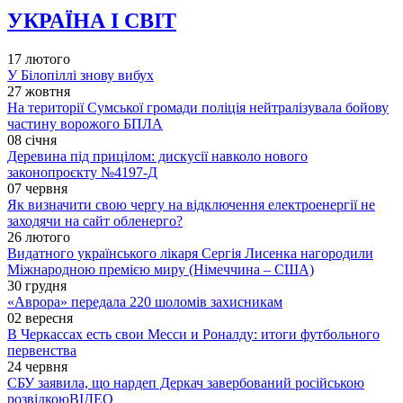
УКРАЇНА І СВІТ
17 лютого
У Білопіллі знову вибух
27 жовтня
На території Сумської громади поліція нейтралізувала бойову
частину ворожого БПЛА
08 січня
Деревина під прицілом: дискусії навколо нового
законопроєкту №4197-Д
07 червня
Як визначити свою чергу на відключення електроенергії не
заходячи на сайт обленерго?
26 лютого
Видатного українського лікаря Сергія Лисенка нагородили
Міжнародною премією миру (Німеччина – США)
30 грудня
«Аврора» передала 220 шоломів захисникам
02 вересня
В Черкассах есть свои Месси и Роналду: итоги футбольного
первенства
24 червня
СБУ заявила, що нардеп Деркач завербований російською
розвідкою
ВІДЕО