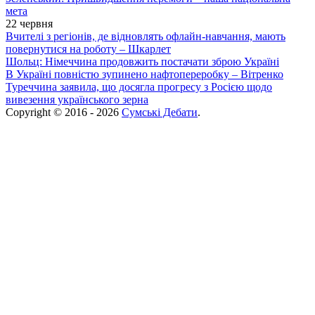
мета
22 червня
Вчителі з регіонів, де відновлять офлайн-навчання, мають
повернутися на роботу – Шкарлет
Шольц: Німеччина продовжить постачати зброю Україні
В Україні повністю зупинено нафтопереробку – Вітренко
Туреччина заявила, що досягла прогресу з Росією щодо
вивезення українського зерна
Copyright © 2016 - 2026
Сумські Дебати
.