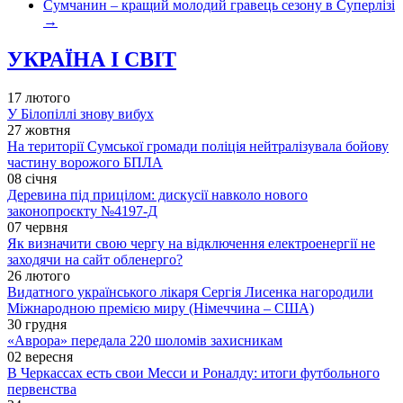
Сумчанин – кращий молодий гравець сезону в Суперлізі
→
УКРАЇНА І СВІТ
17 лютого
У Білопіллі знову вибух
27 жовтня
На території Сумської громади поліція нейтралізувала бойову
частину ворожого БПЛА
08 січня
Деревина під прицілом: дискусії навколо нового
законопроєкту №4197-Д
07 червня
Як визначити свою чергу на відключення електроенергії не
заходячи на сайт обленерго?
26 лютого
Видатного українського лікаря Сергія Лисенка нагородили
Міжнародною премією миру (Німеччина – США)
30 грудня
«Аврора» передала 220 шоломів захисникам
02 вересня
В Черкассах есть свои Месси и Роналду: итоги футбольного
первенства