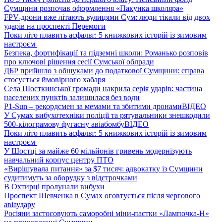
Сумщини розпочав оформлення «Пакунка школяра»
FPV-дрони вже літають вулицями Сум: люди тікали від двох
ударів на проспекті Перемоги
Поки літо плавить асфальт: 5 книжкових історій із зимовим
настроєм
Безпека, фортифікації та підземні школи: Романько розповів
про ключові рішення сесії Сумської облради
ДБР прийшло з обшуками до податкової Сумщини: справа
стосується ймовірного хабаря
Села Шосткинської громади накрила серія ударів: частина
населених пунктів залишилася без води
P1-Sun – рекордсмен за мемами та збитими дронами
ВІДЕО
У Сумах вибухотехніки поліції та рятувальники знешкодили
500-кілограмову фугасну авіабомбу
ВІДЕО
Поки літо плавить асфальт: 5 книжкових історій із зимовим
настроєм
У Шостці за майже 60 мільйонів гривень модернізують
навчальний корпус центру ПТО
«Вирішувала питання» за $7 тисяч: адвокатку із Сумщини
судитимуть за оборудку з відстрочками
В Охтирці пролунали вибухи
Проспект Шевченка в Сумах оговтується після чергового
авіаудару
Росіяни застосовують саморобні міни-пастки «Лампочка-Н»