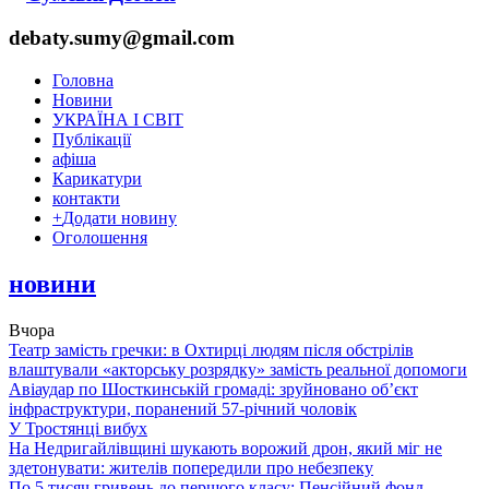
debaty.sumy@gmail.com
Головна
Новини
УКРАЇНА І СВІТ
Публікації
афіша
Карикатури
контакти
+
Додати новину
Оголошення
новини
Вчора
Театр замість гречки: в Охтирці людям після обстрілів
влаштували «акторську розрядку» замість реальної допомоги
Авіаудар по Шосткинській громаді: зруйновано об’єкт
інфраструктури, поранений 57-річний чоловік
У Тростянці вибух
На Недригайлівщині шукають ворожий дрон, який міг не
здетонувати: жителів попередили про небезпеку
По 5 тисяч гривень до першого класу: Пенсійний фонд