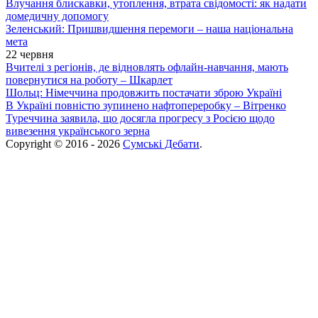
Влучання блискавки, утоплення, втрата свідомості: як надати
домедичну допомогу
Зеленський: Пришвидшення перемоги – наша національна
мета
22 червня
Вчителі з регіонів, де відновлять офлайн-навчання, мають
повернутися на роботу – Шкарлет
Шольц: Німеччина продовжить постачати зброю Україні
В Україні повністю зупинено нафтопереробку – Вітренко
Туреччина заявила, що досягла прогресу з Росією щодо
вивезення українського зерна
Copyright © 2016 - 2026
Сумські Дебати
.