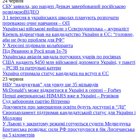
24 червня
СБУ заявила, що нардеп Деркач завербований російською
розвідкою
ВІДЕО
З 1 вересня в українських школах планують розпочати
переважно очне навчання – ОП
Українські військові вийшли з Сєвєродонецька – журналіст
Кремль відреагував на кандидатство України в ЄС: “головне,
аби не було проблем для РФ”
У Херсоні підірвали колаборанта
Під Рязанню в Росії впав Іл-76
Українська авіація завдала потужних ударів по росіянах
США надають $450 млн військової допомоги Україні, у пакеті
– РСЗВ та патрульні катери
Україна отримала статус кандидата на вступ в ЄС
23 червня
НБУ “надрукував” для уряду ще 35 мільярдів
McDonald’s може відкритися в Україні в серпні – Forbes
Перші американські HIMARS вже в Україні – Резніков
Суд заборонив партію Вітренко
Документи про завершення освіти будуть доступні в “Дії”
Європарламент підтримав кандидатський статус для України і
Молдови
У Львові у закритому режимі готуються судити Медведчука
Британська розвідка: сили РФ просунулися в бік Лисичанська
на 5 кілометрів