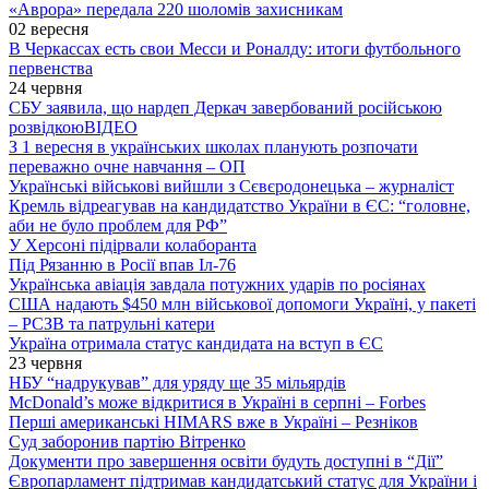
«Аврора» передала 220 шоломів захисникам
02 вересня
В Черкассах есть свои Месси и Роналду: итоги футбольного
первенства
24 червня
СБУ заявила, що нардеп Деркач завербований російською
розвідкою
ВІДЕО
З 1 вересня в українських школах планують розпочати
переважно очне навчання – ОП
Українські військові вийшли з Сєвєродонецька – журналіст
Кремль відреагував на кандидатство України в ЄС: “головне,
аби не було проблем для РФ”
У Херсоні підірвали колаборанта
Під Рязанню в Росії впав Іл-76
Українська авіація завдала потужних ударів по росіянах
США надають $450 млн військової допомоги Україні, у пакеті
– РСЗВ та патрульні катери
Україна отримала статус кандидата на вступ в ЄС
23 червня
НБУ “надрукував” для уряду ще 35 мільярдів
McDonald’s може відкритися в Україні в серпні – Forbes
Перші американські HIMARS вже в Україні – Резніков
Суд заборонив партію Вітренко
Документи про завершення освіти будуть доступні в “Дії”
Європарламент підтримав кандидатський статус для України і