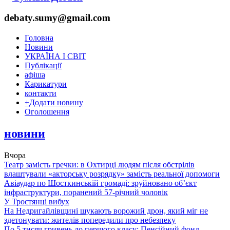
debaty.sumy@gmail.com
Головна
Новини
УКРАЇНА І СВІТ
Публікації
афіша
Карикатури
контакти
+
Додати новину
Оголошення
новини
Вчора
Театр замість гречки: в Охтирці людям після обстрілів
влаштували «акторську розрядку» замість реальної допомоги
Авіаудар по Шосткинській громаді: зруйновано об’єкт
інфраструктури, поранений 57-річний чоловік
У Тростянці вибух
На Недригайлівщині шукають ворожий дрон, який міг не
здетонувати: жителів попередили про небезпеку
По 5 тисяч гривень до першого класу: Пенсійний фонд