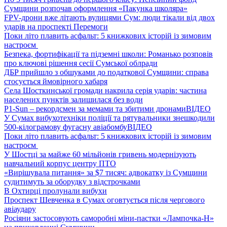
Сумщини розпочав оформлення «Пакунка школяра»
FPV-дрони вже літають вулицями Сум: люди тікали від двох
ударів на проспекті Перемоги
Поки літо плавить асфальт: 5 книжкових історій із зимовим
настроєм
Безпека, фортифікації та підземні школи: Романько розповів
про ключові рішення сесії Сумської облради
ДБР прийшло з обшуками до податкової Сумщини: справа
стосується ймовірного хабаря
Села Шосткинської громади накрила серія ударів: частина
населених пунктів залишилася без води
P1-Sun – рекордсмен за мемами та збитими дронами
ВІДЕО
У Сумах вибухотехніки поліції та рятувальники знешкодили
500-кілограмову фугасну авіабомбу
ВІДЕО
Поки літо плавить асфальт: 5 книжкових історій із зимовим
настроєм
У Шостці за майже 60 мільйонів гривень модернізують
навчальний корпус центру ПТО
«Вирішувала питання» за $7 тисяч: адвокатку із Сумщини
судитимуть за оборудку з відстрочками
В Охтирці пролунали вибухи
Проспект Шевченка в Сумах оговтується після чергового
авіаудару
Росіяни застосовують саморобні міни-пастки «Лампочка-Н»