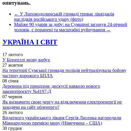
опитувань.
←
У Липоводолинській громаді триває ліквідація
наслідків російського удару (фото)
Майже 90 ударів за добу: на Сумщині загинув 24-річний
чоловік, є поранені та масштабні руйнування
→
УКРАЇНА І СВІТ
17 лютого
У Білопіллі знову вибух
27 жовтня
На території Сумської громади поліція нейтралізувала бойову
частину ворожого БПЛА
08 січня
Деревина під прицілом: дискусії навколо нового
законопроєкту №4197-Д
07 червня
Як визначити свою чергу на відключення електроенергії не
заходячи на сайт обленерго?
26 лютого
Видатного українського лікаря Сергія Лисенка нагородили
Міжнародною премією миру (Німеччина – США)
30 грудня