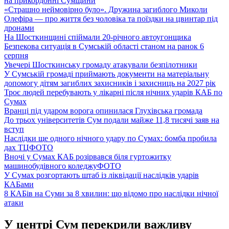
на прикордонні Сумщини
«Страшно неймовірно було». Дружина загиблого Миколи
Олефіра — про життя без чоловіка та поїздки на цвинтар під
дронами
На Шосткинщині спіймали 20-річного автоугонщика
Безпекова ситуація в Сумській області станом на ранок 6
серпня
Увечері Шосткинську громаду атакували безпілотники
У Сумській громаді приймають документи на матеріальну
допомогу дітям загиблих захисників і захисниць на 2027 рік
Троє людей перебувають у лікарні після нічних ударів КАБ по
Сумах
Вранці під ударом ворога опинилася Глухівська громада
До трьох університетів Сум подали майже 11,8 тисячі заяв на
вступ
Наслідки ще одного нічного удару по Сумах: бомба пробила
дах ТЦ
ФОТО
Вночі у Сумах КАБ розірвався біля гуртожитку
машинобудівного коледжу
ФОТО
У Сумах розгортають штаб із ліквідації наслідків ударів
КАБами
8 КАБів на Суми за 8 хвилин: що відомо про наслідки нічної
атаки
У центрі Сум перекрили важливу