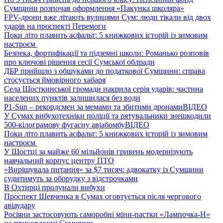
Сумщини розпочав оформлення «Пакунка школяра»
FPV-дрони вже літають вулицями Сум: люди тікали від двох
ударів на проспекті Перемоги
Поки літо плавить асфальт: 5 книжкових історій із зимовим
настроєм
Безпека, фортифікації та підземні школи: Романько розповів
про ключові рішення сесії Сумської облради
ДБР прийшло з обшуками до податкової Сумщини: справа
стосується ймовірного хабаря
Села Шосткинської громади накрила серія ударів: частина
населених пунктів залишилася без води
P1-Sun – рекордсмен за мемами та збитими дронами
ВІДЕО
У Сумах вибухотехніки поліції та рятувальники знешкодили
500-кілограмову фугасну авіабомбу
ВІДЕО
Поки літо плавить асфальт: 5 книжкових історій із зимовим
настроєм
У Шостці за майже 60 мільйонів гривень модернізують
навчальний корпус центру ПТО
«Вирішувала питання» за $7 тисяч: адвокатку із Сумщини
судитимуть за оборудку з відстрочками
В Охтирці пролунали вибухи
Проспект Шевченка в Сумах оговтується після чергового
авіаудару
Росіяни застосовують саморобні міни-пастки «Лампочка-Н»