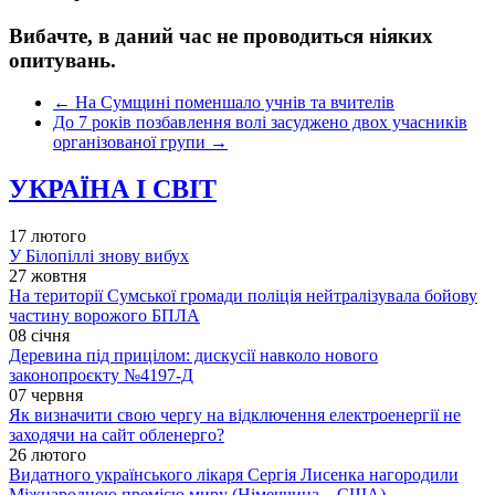
Вибачте, в даний час не проводиться ніяких
опитувань.
←
На Сумщині поменшало учнів та вчителів
До 7 років позбавлення волі засуджено двох учасників
організованої групи
→
УКРАЇНА І СВІТ
17 лютого
У Білопіллі знову вибух
27 жовтня
На території Сумської громади поліція нейтралізувала бойову
частину ворожого БПЛА
08 січня
Деревина під прицілом: дискусії навколо нового
законопроєкту №4197-Д
07 червня
Як визначити свою чергу на відключення електроенергії не
заходячи на сайт обленерго?
26 лютого
Видатного українського лікаря Сергія Лисенка нагородили
Міжнародною премією миру (Німеччина – США)