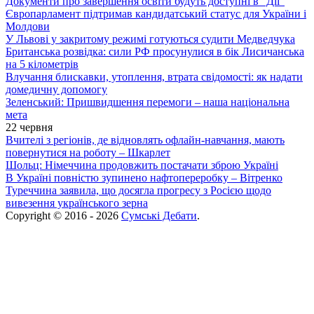
Документи про завершення освіти будуть доступні в “Дії”
Європарламент підтримав кандидатський статус для України і
Молдови
У Львові у закритому режимі готуються судити Медведчука
Британська розвідка: сили РФ просунулися в бік Лисичанська
на 5 кілометрів
Влучання блискавки, утоплення, втрата свідомості: як надати
домедичну допомогу
Зеленський: Пришвидшення перемоги – наша національна
мета
22 червня
Вчителі з регіонів, де відновлять офлайн-навчання, мають
повернутися на роботу – Шкарлет
Шольц: Німеччина продовжить постачати зброю Україні
В Україні повністю зупинено нафтопереробку – Вітренко
Туреччина заявила, що досягла прогресу з Росією щодо
вивезення українського зерна
Copyright © 2016 - 2026
Сумські Дебати
.