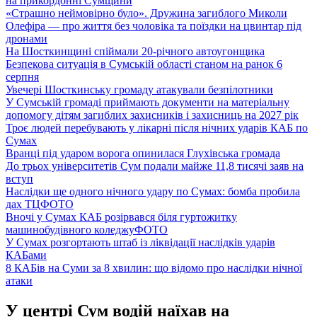
на прикордонні Сумщини
«Страшно неймовірно було». Дружина загиблого Миколи
Олефіра — про життя без чоловіка та поїздки на цвинтар під
дронами
На Шосткинщині спіймали 20-річного автоугонщика
Безпекова ситуація в Сумській області станом на ранок 6
серпня
Увечері Шосткинську громаду атакували безпілотники
У Сумській громаді приймають документи на матеріальну
допомогу дітям загиблих захисників і захисниць на 2027 рік
Троє людей перебувають у лікарні після нічних ударів КАБ по
Сумах
Вранці під ударом ворога опинилася Глухівська громада
До трьох університетів Сум подали майже 11,8 тисячі заяв на
вступ
Наслідки ще одного нічного удару по Сумах: бомба пробила
дах ТЦ
ФОТО
Вночі у Сумах КАБ розірвався біля гуртожитку
машинобудівного коледжу
ФОТО
У Сумах розгортають штаб із ліквідації наслідків ударів
КАБами
8 КАБів на Суми за 8 хвилин: що відомо про наслідки нічної
атаки
У центрі Сум водій наїхав на