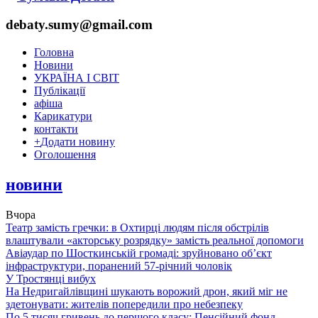
debaty.sumy@gmail.com
Головна
Новини
УКРАЇНА І СВІТ
Публікації
афіша
Карикатури
контакти
+
Додати новину
Оголошення
новини
Вчора
Театр замість гречки: в Охтирці людям після обстрілів
влаштували «акторську розрядку» замість реальної допомоги
Авіаудар по Шосткинській громаді: зруйновано об’єкт
інфраструктури, поранений 57-річний чоловік
У Тростянці вибух
На Недригайлівщині шукають ворожий дрон, який міг не
здетонувати: жителів попередили про небезпеку
По 5 тисяч гривень до першого класу: Пенсійний фонд