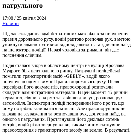
патрульного
17:08 /
25 квітня 2024
Новини
Під час складання адміністративних матеріалів за порушення
правил дорожнього руху, водій раптово розпочав рух, з метою
уникнути адміністративної відповідальності, та здійснив наїзд
на інспектора поліції. Наразі чоловіка затримали, він дає
пояснення слідчим.
Подія сталася вчора в обласному центрі на вулиці Ярослава
Мудрого біля центрального ринку. Патрульні поліцейські
помітили транспортний засіб «GEELY», водій якого
порушував одну з вимог Правил дорожнього руху. Після
перевірки його документів, правоохоронці розпочали
складати адміністративні матеріали. В цей момент 45-річний
керманич, сівши за кермо та завівши двигун, розпочав рух
автомобіля. Інспектори поліції попередили його про те, що
йому потрібно залишатися на місці. Але правопорушник не
зважав на зауваження та розпочавши рух, допустив наїзд на
одного з патрульних. Протягнувши його декілька сотень
метрів, водій різко звернув вліво, таким чином скинувши
правоохоронця з транспортного засобу на землю. В результаті,