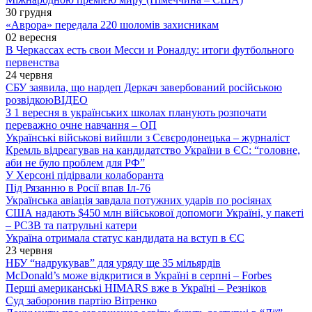
30 грудня
«Аврора» передала 220 шоломів захисникам
02 вересня
В Черкассах есть свои Месси и Роналду: итоги футбольного
первенства
24 червня
СБУ заявила, що нардеп Деркач завербований російською
розвідкою
ВІДЕО
З 1 вересня в українських школах планують розпочати
переважно очне навчання – ОП
Українські військові вийшли з Сєвєродонецька – журналіст
Кремль відреагував на кандидатство України в ЄС: “головне,
аби не було проблем для РФ”
У Херсоні підірвали колаборанта
Під Рязанню в Росії впав Іл-76
Українська авіація завдала потужних ударів по росіянах
США надають $450 млн військової допомоги Україні, у пакеті
– РСЗВ та патрульні катери
Україна отримала статус кандидата на вступ в ЄС
23 червня
НБУ “надрукував” для уряду ще 35 мільярдів
McDonald’s може відкритися в Україні в серпні – Forbes
Перші американські HIMARS вже в Україні – Резніков
Суд заборонив партію Вітренко