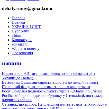
debaty.sumy@gmail.com
Головна
Новини
УКРАЇНА І СВІТ
Публікації
афіша
Карикатури
контакти
+
Додати новину
Оголошення
новини
Кордон став: 6,5 тисячі вантажівок застрягли на виїзді з
України до Польщі
Ветеранам Сумщини спростять доступ до пенсій і виплат:
Пенсійний фонд працюватиме за новим алгоритмом
Росія щомісяця подвоює кількість ударів КАБами по Сумам
Російський дрон вдарив по будинку у Стецьківці: постраждав
8-річний хлопчик
Світанок, що зцілює: На Сумщині для ветеранів та їхніх родин
організовують прогулянки на SUP-дошках