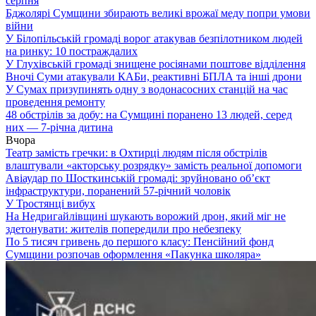
серпня
Бджолярі Сумщини збирають великі врожаї меду попри умови
війни
У Білопільській громаді ворог атакував безпілотником людей
на ринку: 10 постраждалих
У Глухівській громаді знищене росіянами поштове відділення
Вночі Суми атакували КАБи, реактивні БПЛА та інші дрони
У Сумах призупинять одну з водонасосних станцій на час
проведення ремонту
48 обстрілів за добу: на Сумщині поранено 13 людей, серед
них — 7-річна дитина
Вчора
Театр замість гречки: в Охтирці людям після обстрілів
влаштували «акторську розрядку» замість реальної допомоги
Авіаудар по Шосткинській громаді: зруйновано об’єкт
інфраструктури, поранений 57-річний чоловік
У Тростянці вибух
На Недригайлівщині шукають ворожий дрон, який міг не
здетонувати: жителів попередили про небезпеку
По 5 тисяч гривень до першого класу: Пенсійний фонд
Сумщини розпочав оформлення «Пакунка школяра»