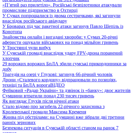
«П’ятий раз прилетіло». Російські безпілотники атакували
промислове підприємство в Охтирці
У Сумах попрощалися із двома сестричками, які загинули
внаслідок російського авіаудару
У Броварах під час ракетної атаки загинув Павло Шепіль із
Конотопа
Знайомства онлайн і вигадані хвороби: у Сумах 20-річні
аферисти ошукали військових на понад мільйон гривень
У Тростянці чули вибух
У Сумській громаді внаслідок удару FPV-дрона поранений
хлопчик
29 ворожих ворожих БпЛА збили сумські прикордонники за
добу
Трагедія на озері у Глухові: загинув 66-річний чоловік
Дрони «Сталевого кордону» відпрацювали по позиціях,
техніці та БпЛА ворога
ВІДЕО
Фейковий «Радар України» та дзвінок із «банку»: двоє жителів
Сумщини втратили понад 230 тисяч гривень
Як виглядає Глухів після нічної атаки
Стало відомо про загибель 22-річного захисника з
Кролевецької громади Максима Кременя
Жнива під обстрілами: на Сумщині вже зібрали дві третини
ранніх зернових
Безпекова ситуація в Сумській області станом на ранок 7