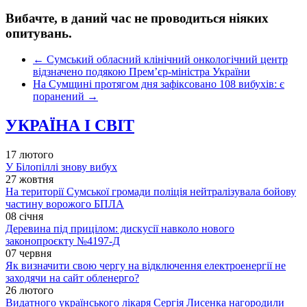
Вибачте, в даний час не проводиться ніяких
опитувань.
←
Сумський обласний клінічний онкологічний центр
відзначено подякою Прем’єр-міністра України
На Сумщині протягом дня зафіксовано 108 вибухів: є
поранений
→
УКРАЇНА І СВІТ
17 лютого
У Білопіллі знову вибух
27 жовтня
На території Сумської громади поліція нейтралізувала бойову
частину ворожого БПЛА
08 січня
Деревина під прицілом: дискусії навколо нового
законопроєкту №4197-Д
07 червня
Як визначити свою чергу на відключення електроенергії не
заходячи на сайт обленерго?
26 лютого
Видатного українського лікаря Сергія Лисенка нагородили