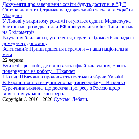
Документи про завершення освіти будуть доступні в “Дії”
Європарламент підтримав кандидатський статус для України і
Молдови
У Львові у закритому режимі готуються судити Медведчука
Британська розвідка: сили РФ просунулися в бік Лисичанська
на 5 кілометрів
Влучання блискавки, утоплення, втрата свідомості: як надати
домедичну допомогу
Зеленський: Пришвидшення перемоги – наша національна
мета
22 червня
Вчителі з регіонів, де відновлять офлайн-навчання, мають
повернутися на роботу – Шкарлет
Шольц: Німеччина продовжить постачати зброю Україні
В Україні повністю зупинено нафтопереробку – Вітренко
Туреччина заявила, що досягла прогресу з Росією щодо
вивезення українського зерна
Copyright © 2016 - 2026
Сумські Дебати
.