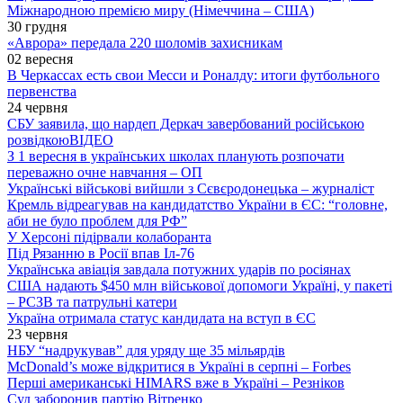
Міжнародною премією миру (Німеччина – США)
30 грудня
«Аврора» передала 220 шоломів захисникам
02 вересня
В Черкассах есть свои Месси и Роналду: итоги футбольного
первенства
24 червня
СБУ заявила, що нардеп Деркач завербований російською
розвідкою
ВІДЕО
З 1 вересня в українських школах планують розпочати
переважно очне навчання – ОП
Українські військові вийшли з Сєвєродонецька – журналіст
Кремль відреагував на кандидатство України в ЄС: “головне,
аби не було проблем для РФ”
У Херсоні підірвали колаборанта
Під Рязанню в Росії впав Іл-76
Українська авіація завдала потужних ударів по росіянах
США надають $450 млн військової допомоги Україні, у пакеті
– РСЗВ та патрульні катери
Україна отримала статус кандидата на вступ в ЄС
23 червня
НБУ “надрукував” для уряду ще 35 мільярдів
McDonald’s може відкритися в Україні в серпні – Forbes
Перші американські HIMARS вже в Україні – Резніков
Суд заборонив партію Вітренко