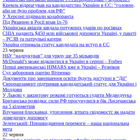
Кремль відреагував на кандидатство України в ЄС: “головне,
аби не було проблем для РФ”
У Херсоні підірвали колаборанта
Під Рязанню в Росії впав Іл-76
Українська авіація завдала потужних ударів по росіянах
США надають $450 млн військової допомоги Україні, у пакеті
– РСЗВ та патрульні катери
Україна отримала статус кандидата на вступ в ЄС
23 червня
НБУ “надрукував” для уряду ще 35 мільярдів
McDonald’s може відкритися в Україні в серпні – Forbes
Перші американські HIMARS вже в Україні – Резніков
Суд заборонив партію Вітренко
Документи про завершення освіти будуть доступні в “Дії”
Європарламент підтримав кандидатський статус для України і
Молдови
У Львові у закритому режимі готуються судити Медведчука
Британська розвідка: сили РФ просунулися в бік Лисичанська
на 5 кілометрів
Влучання блискавки, утоплення, втрата свідомості: як надати
домедичну допомогу
Зеленський: Пришвидшення перемоги – наша національна
мета
22 червня