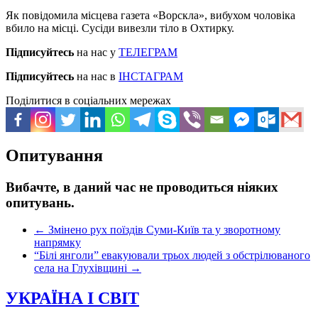
Як повідомила місцева газета «Ворскла», вибухом чоловіка
вбило на місці. Сусіди вивезли тіло в Охтирку.
Підписуйтесь
на нас у
ТЕЛЕГРАМ
Підписуйтесь
на нас в
ІНСТАГРАМ
Поділитися в соціальних мережах
Опитування
Вибачте, в даний час не проводиться ніяких
опитувань.
←
Змінено рух поїздів Суми-Київ та у зворотному
напрямку
“Білі янголи” евакуювали трьох людей з обстрілюваного
села на Глухівщині
→
УКРАЇНА І СВІТ