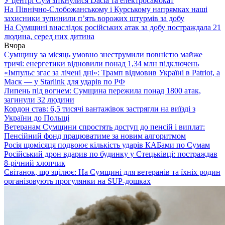
У центрі Сум зіткнулися Dacia та електросамокат
На Північно-Слобожанському і Курському напрямках наші
захисники зупинили п’ять ворожих штурмів за добу
На Сумщині внаслідок російських атак за добу постраждала 21
людина, серед них дитина
Вчора
Сумщину за місяць умовно знеструмили повністю майже
тричі: енергетики відновили понад 1,34 млн підключень
«Імпульс згас за лічені дні»: Трамп відмовив Україні в Patriot, а
Маск — у Starlink для ударів по РФ
Липень під вогнем: Сумщина пережила понад 1800 атак,
загинули 32 людини
Кордон став: 6,5 тисячі вантажівок застрягли на виїзді з
України до Польщі
Ветеранам Сумщини спростять доступ до пенсій і виплат:
Пенсійний фонд працюватиме за новим алгоритмом
Росія щомісяця подвоює кількість ударів КАБами по Сумам
Російський дрон вдарив по будинку у Стецьківці: постраждав
8-річний хлопчик
Світанок, що зцілює: На Сумщині для ветеранів та їхніх родин
організовують прогулянки на SUP-дошках