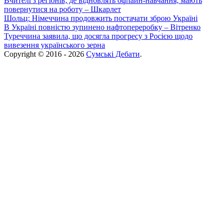
Вчителі з регіонів, де відновлять офлайн-навчання, мають
повернутися на роботу – Шкарлет
Шольц: Німеччина продовжить постачати зброю Україні
В Україні повністю зупинено нафтопереробку – Вітренко
Туреччина заявила, що досягла прогресу з Росією щодо
вивезення українського зерна
Copyright © 2016 - 2026
Сумські Дебати
.