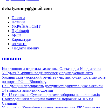
debaty.sumy@gmail.com
Головна
Новини
УКРАЇНА І СВІТ
Публікації
афіша
Карикатури
контакти
+
Додати новину
новини
Конотопщина втратила захисника Олександра Кондратенка
У Сумах 71-річний водій врізався у припарковане авто
Україна дала «морський імунітет» частині суден, що прямують
до портів РФ — Bloomberg
На Сумщині перевіряють доступність укриттів: уже виявили
14 випадків зачинених сховищ
Від 15 серпня на Сумщині діятиме заборона на вилов раків
Прикордонники знищили майже 90 ворожих БПЛА на
Сумщині
У напрямку Кириківки масово застосовують FPV-дрони на