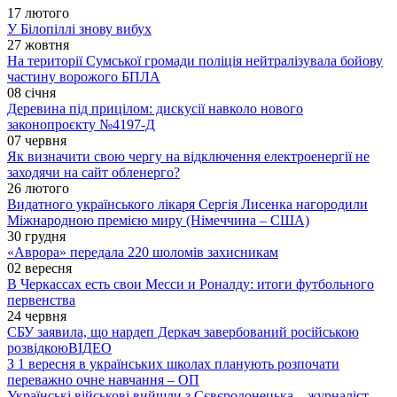
17 лютого
У Білопіллі знову вибух
27 жовтня
На території Сумської громади поліція нейтралізувала бойову
частину ворожого БПЛА
08 січня
Деревина під прицілом: дискусії навколо нового
законопроєкту №4197-Д
07 червня
Як визначити свою чергу на відключення електроенергії не
заходячи на сайт обленерго?
26 лютого
Видатного українського лікаря Сергія Лисенка нагородили
Міжнародною премією миру (Німеччина – США)
30 грудня
«Аврора» передала 220 шоломів захисникам
02 вересня
В Черкассах есть свои Месси и Роналду: итоги футбольного
первенства
24 червня
СБУ заявила, що нардеп Деркач завербований російською
розвідкою
ВІДЕО
З 1 вересня в українських школах планують розпочати
переважно очне навчання – ОП
Українські військові вийшли з Сєвєродонецька – журналіст