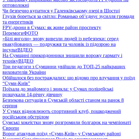
оптоволокні
Чи безпечно купатися у Галенківському озері в Шостці
Глухів бореться за світло: Романько об’єднує зусилля громади
та енергетиків
FPV-дрони в Сумах: як живе район проспекту
Перемоги
ФОТО
«Білі янголи» знову вивезли людей із небезпеки: серед
евакуйованих — подружжя та чоловік із підозрою на
інсульт
ВІДЕО
На Сумщині прикордонники знищили ворожу гармату і
техніку
ВІДЕО
Три педагоги з Сумщини увійшли до ТОП-25 найкращих
вихователів України
Обійшлося без постраждалих: що відомо про влучання у поїзд
“Суми-Київ”
Поїхала до знайомого і зникла: у Сумах поліцейські
розшукали 14-річну дівчину
Безпекова ситуація в Сумській області станом на ранок 8
серпня
У Сумах відновлюють спортивний клуб, пошкоджений
російським обстрілом
Сумські хокеїстки знову розгромили болгарок на чемпіонаті
Європи
Ворог атакував поїзд «Суми-Київ» у Сумському районі