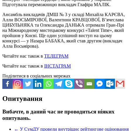
Підготувала переможницю викладач Глафіра МАЛІК.
Ансамбль викладачів ДМШ № 3 у складі Михайла КАРЄВА,
Алли ВОСЬМІРОВОЇ, Валентини КРАВЦОВОЇ, В’ячеслава
ЦИБУЛЬНЯКА та Олександра ДАНЬКА отримали Гран-Прі
на Міжнародному мистецькому конкурсі «Talent Time», який
пройшов у Києві. Ще один успішний виступ на цьому
конкурсі — у Назара БАБАКА, який став другим (викладач
Алла Восьмірова).
Читайте нас також в
ТЕЛЕГРАМ
Читайте нас також в
ІНСТАГРАМ
Поділитися в соціальних мережах
Опитування
Вибачте, в даний час не проводиться ніяких
опитувань.
←
У СумДУ провели внутрішнє рейтингове оцінювання