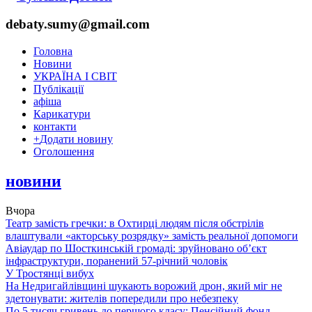
debaty.sumy@gmail.com
Головна
Новини
УКРАЇНА І СВІТ
Публікації
афіша
Карикатури
контакти
+
Додати новину
Оголошення
новини
Вчора
Театр замість гречки: в Охтирці людям після обстрілів
влаштували «акторську розрядку» замість реальної допомоги
Авіаудар по Шосткинській громаді: зруйновано об’єкт
інфраструктури, поранений 57-річний чоловік
У Тростянці вибух
На Недригайлівщині шукають ворожий дрон, який міг не
здетонувати: жителів попередили про небезпеку
По 5 тисяч гривень до першого класу: Пенсійний фонд