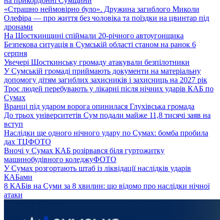
на прикордонні Сумщини
«Страшно неймовірно було». Дружина загиблого Миколи
Олефіра — про життя без чоловіка та поїздки на цвинтар під
дронами
На Шосткинщині спіймали 20-річного автоугонщика
Безпекова ситуація в Сумській області станом на ранок 6
серпня
Увечері Шосткинську громаду атакували безпілотники
У Сумській громаді приймають документи на матеріальну
допомогу дітям загиблих захисників і захисниць на 2027 рік
Троє людей перебувають у лікарні після нічних ударів КАБ по
Сумах
Вранці під ударом ворога опинилася Глухівська громада
До трьох університетів Сум подали майже 11,8 тисячі заяв на
вступ
Наслідки ще одного нічного удару по Сумах: бомба пробила
дах ТЦ
ФОТО
Вночі у Сумах КАБ розірвався біля гуртожитку
машинобудівного коледжу
ФОТО
У Сумах розгортають штаб із ліквідації наслідків ударів
КАБами
8 КАБів на Суми за 8 хвилин: що відомо про наслідки нічної
атаки