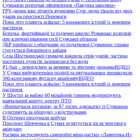
Сумщини розпочав оформлення «Пакунка школяра»
FPV-дрони вже літають вулицями Сум: люди тікали від двох
ударів на проспекті Перемоги
Поки літо плавить асфальт: 5 книжкових історій із зимовим
настроєм
Безпека, фортифікації та підземні школи: Романько розповів
про ключові рішення сесії Сумської облради
ДБР прийшло з обшуками до податкової Сумщини: справа
стосується ймовірного хабаря
Села Шосткинської громади накрила серія ударів: частина
населених пунктів залишилася без води
P1-Sun – рекордсмен за мемами та збитими дронами
ВІДЕО
У Сумах вибухотехніки поліції та рятувальники знешкодили
500-кілограмову фугасну авіабомбу
ВІДЕО
Поки літо плавить асфальт: 5 книжкових історій із зимовим
настроєм
У Шостці за майже 60 мільйонів гривень модернізують
навчальний корпус центру ПТО
«Вирішувала питання» за $7 тисяч: адвокатку із Сумщини
судитимуть за оборудку з відстрочками
В Охтирці пролунали вибухи
Проспект Шевченка в Сумах оговтується після чергового
авіаудару
Росіяни застосовують саморобні міни-пастки «Лампочка-Н»