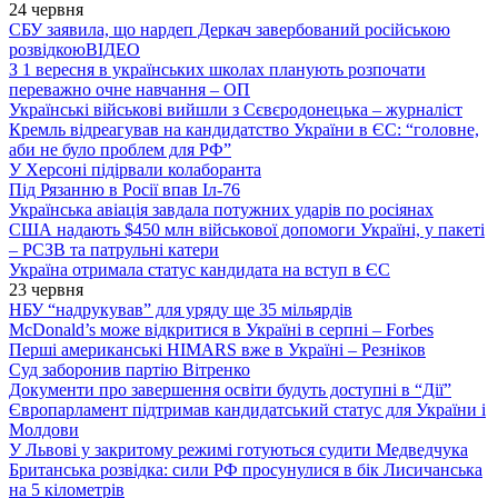
24 червня
СБУ заявила, що нардеп Деркач завербований російською
розвідкою
ВІДЕО
З 1 вересня в українських школах планують розпочати
переважно очне навчання – ОП
Українські військові вийшли з Сєвєродонецька – журналіст
Кремль відреагував на кандидатство України в ЄС: “головне,
аби не було проблем для РФ”
У Херсоні підірвали колаборанта
Під Рязанню в Росії впав Іл-76
Українська авіація завдала потужних ударів по росіянах
США надають $450 млн військової допомоги Україні, у пакеті
– РСЗВ та патрульні катери
Україна отримала статус кандидата на вступ в ЄС
23 червня
НБУ “надрукував” для уряду ще 35 мільярдів
McDonald’s може відкритися в Україні в серпні – Forbes
Перші американські HIMARS вже в Україні – Резніков
Суд заборонив партію Вітренко
Документи про завершення освіти будуть доступні в “Дії”
Європарламент підтримав кандидатський статус для України і
Молдови
У Львові у закритому режимі готуються судити Медведчука
Британська розвідка: сили РФ просунулися в бік Лисичанська
на 5 кілометрів