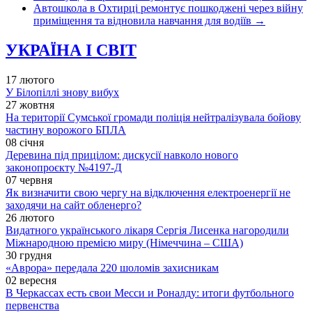
Автошкола в Охтирці ремонтує пошкоджені через війну
приміщення та відновила навчання для водіїв
→
УКРАЇНА І СВІТ
17 лютого
У Білопіллі знову вибух
27 жовтня
На території Сумської громади поліція нейтралізувала бойову
частину ворожого БПЛА
08 січня
Деревина під прицілом: дискусії навколо нового
законопроєкту №4197-Д
07 червня
Як визначити свою чергу на відключення електроенергії не
заходячи на сайт обленерго?
26 лютого
Видатного українського лікаря Сергія Лисенка нагородили
Міжнародною премією миру (Німеччина – США)
30 грудня
«Аврора» передала 220 шоломів захисникам
02 вересня
В Черкассах есть свои Месси и Роналду: итоги футбольного
первенства