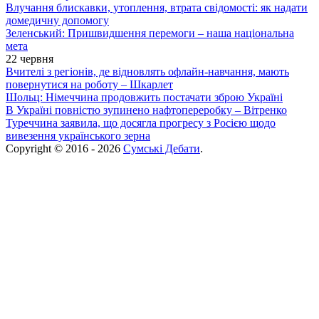
Влучання блискавки, утоплення, втрата свідомості: як надати
домедичну допомогу
Зеленський: Пришвидшення перемоги – наша національна
мета
22 червня
Вчителі з регіонів, де відновлять офлайн-навчання, мають
повернутися на роботу – Шкарлет
Шольц: Німеччина продовжить постачати зброю Україні
В Україні повністю зупинено нафтопереробку – Вітренко
Туреччина заявила, що досягла прогресу з Росією щодо
вивезення українського зерна
Copyright © 2016 - 2026
Сумські Дебати
.