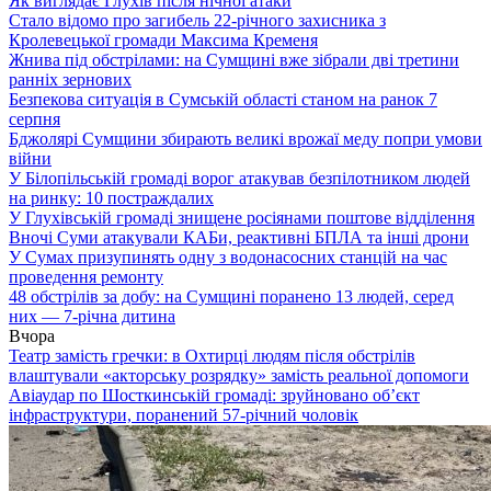
Як виглядає Глухів після нічної атаки
Стало відомо про загибель 22-річного захисника з
Кролевецької громади Максима Кременя
Жнива під обстрілами: на Сумщині вже зібрали дві третини
ранніх зернових
Безпекова ситуація в Сумській області станом на ранок 7
серпня
Бджолярі Сумщини збирають великі врожаї меду попри умови
війни
У Білопільській громаді ворог атакував безпілотником людей
на ринку: 10 постраждалих
У Глухівській громаді знищене росіянами поштове відділення
Вночі Суми атакували КАБи, реактивні БПЛА та інші дрони
У Сумах призупинять одну з водонасосних станцій на час
проведення ремонту
48 обстрілів за добу: на Сумщині поранено 13 людей, серед
них — 7-річна дитина
Вчора
Театр замість гречки: в Охтирці людям після обстрілів
влаштували «акторську розрядку» замість реальної допомоги
Авіаудар по Шосткинській громаді: зруйновано об’єкт
інфраструктури, поранений 57-річний чоловік