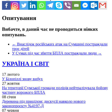
Опитування
Вибачте, в даний час не проводиться ніяких
опитувань.
←
Внаслідок російських атак на Сумщині постраждали
троє дітей
У Сумах під час збиття БПЛА постраждали люди
→
УКРАЇНА І СВІТ
17 лютого
У Білопіллі знову вибух
27 жовтня
На території Сумської громади поліція нейтралізувала бойову
частину ворожого БПЛА
08 січня
Деревина під прицілом: дискусії навколо нового
законопроєкту №4197-Д
07 червня