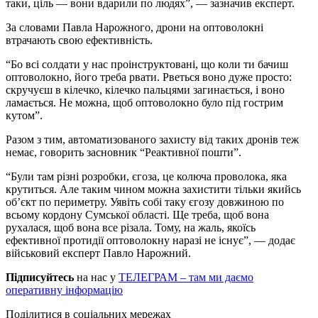
таки, ціль — вони вдарили по людях”, — зазначив експерт.
За словами Павла Нарожного, дрони на оптоволокні
втрачають свою ефективність.
“Бо всі солдати у нас проінструктовані, що коли ти бачиш
оптоволокно, його треба рвати. Рветься воно дуже просто:
скручуєш в кілечко, кілечко пальцями загинається, і воно
ламається. Не можна, щоб оптоволокно було під гострим
кутом”.
Разом з тим, автоматизованого захисту від таких дронів теж
немає, говорить засновник “Реактивної пошти”.
“Були там різні розробки, єгоза, це колюча проволока, яка
крутиться. Але таким чином можна захистити тільки якийсь
об’єкт по периметру. Уявіть собі таку єгозу довжиною по
всьому кордону Сумської області. Ще треба, щоб вона
рухалася, щоб вона все різала. Тому, на жаль, якоїсь
ефективної протидії оптоволокну наразі не існує”, — додає
військовий експерт Павло Нарожний.
Підписуйтесь
на нас у
ТЕЛЕГРАМ – там ми даємо
оперативну інформацію
Поділитися в соціальних мережах