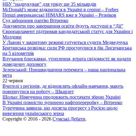
НБУ “надрукував” для уряду ще 35 мільярдів
McDonald’s може відкритися в Україні в серпні – Forbes
Перші американські HIMARS вже в Україні – Резніков
Суд заборонив партію Вітренко
Документи про завершення освіти будуть доступні в “Дії”
Європарламент підтримав кандидатський статус для України і
Молдови
У Львові у закритому режимі готуються судити Медведчука
Британська розвідка: сили РФ просунулися в бік Лисичанська
на 5 кілометрів
Влучання блискавки, утоплення, втрата свідомості: як надати
домедичну допомогу
Зеленський: Пришвидшення перемоги – наша національна
мета
22 червня
Вчителі з регіонів, де відновлять офлайн-навчання, мають
повернутися на роботу – Шкарлет
Шольц: Німеччина продовжить постачати зброю Україні
В Україні повністю зупинено нафтопереробку – Вітренко
Туреччина заявила, що досягла прогресу з Росією щодо
вивезення українського зерна
Copyright © 2016 - 2026
Сумські Дебати
.