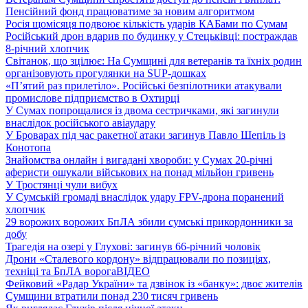
Пенсійний фонд працюватиме за новим алгоритмом
Росія щомісяця подвоює кількість ударів КАБами по Сумам
Російський дрон вдарив по будинку у Стецьківці: постраждав
8-річний хлопчик
Світанок, що зцілює: На Сумщині для ветеранів та їхніх родин
організовують прогулянки на SUP-дошках
«П’ятий раз прилетіло». Російські безпілотники атакували
промислове підприємство в Охтирці
У Сумах попрощалися із двома сестричками, які загинули
внаслідок російського авіаудару
У Броварах під час ракетної атаки загинув Павло Шепіль із
Конотопа
Знайомства онлайн і вигадані хвороби: у Сумах 20-річні
аферисти ошукали військових на понад мільйон гривень
У Тростянці чули вибух
У Сумській громаді внаслідок удару FPV-дрона поранений
хлопчик
29 ворожих ворожих БпЛА збили сумські прикордонники за
добу
Трагедія на озері у Глухові: загинув 66-річний чоловік
Дрони «Сталевого кордону» відпрацювали по позиціях,
техніці та БпЛА ворога
ВІДЕО
Фейковий «Радар України» та дзвінок із «банку»: двоє жителів
Сумщини втратили понад 230 тисяч гривень