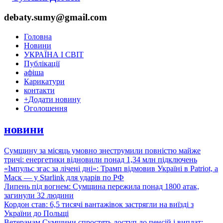
debaty.sumy@gmail.com
Головна
Новини
УКРАЇНА І СВІТ
Публікації
афіша
Карикатури
контакти
+
Додати новину
Оголошення
новини
Сумщину за місяць умовно знеструмили повністю майже
тричі: енергетики відновили понад 1,34 млн підключень
«Імпульс згас за лічені дні»: Трамп відмовив Україні в Patriot, а
Маск — у Starlink для ударів по РФ
Липень під вогнем: Сумщина пережила понад 1800 атак,
загинули 32 людини
Кордон став: 6,5 тисячі вантажівок застрягли на виїзді з
України до Польщі
Ветеранам Сумщини спростять доступ до пенсій і виплат: