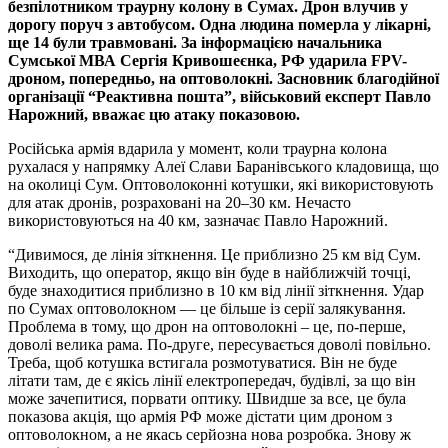
безпілотником траурну колону в Сумах. Дрон влучив у
дорогу поруч з автобусом. Одна людина померла у лікарні,
ще 14 були травмовані. За інформацією начальника
Сумської МВА Сергія Кривошеєнка, РФ ударила FPV-
дроном, попередньо, на оптоволокні. Засновник благодійної
організації “Реактивна пошта”, військовий експерт Павло
Нарожний, вважає цю атаку показовою.
Російська армія вдарила у момент, коли траурна колона
рухалася у напрямку Алеї Слави Баранівського кладовища, що
на околиці Сум. Оптоволоконні котушки, які використовують
для атак дронів, розраховані на 20–30 км. Нечасто
використовуються на 40 км, зазначає Павло Нарожний.
“Дивимося, де лінія зіткнення. Це приблизно 25 км від Сум.
Виходить, що оператор, якщо він буде в найближчій точці,
буде знаходитися приблизно в 10 км від лінії зіткнення. Удар
по Сумах оптоволокном — це більше із серії залякування.
Проблема в тому, що дрон на оптоволокні – це, по-перше,
доволі велика рама. По-друге, пересувається доволі повільно.
Треба, щоб котушка встигала розмотуватися. Він не буде
літати там, де є якісь лінії електропередач, будівлі, за що він
може зачепитися, порвати оптику. Швидше за все, це була
показова акція, що армія РФ може дістати цим дроном з
оптоволокном, а не якась серйозна нова розробка. Знову ж