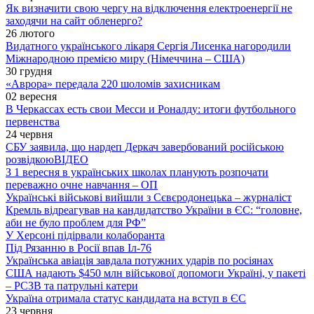
Як визначити свою чергу на відключення електроенергії не
заходячи на сайт обленерго?
26 лютого
Видатного українського лікаря Сергія Лисенка нагородили
Міжнародною премією миру (Німеччина – США)
30 грудня
«Аврора» передала 220 шоломів захисникам
02 вересня
В Черкассах есть свои Месси и Роналду: итоги футбольного
первенства
24 червня
СБУ заявила, що нардеп Деркач завербований російською
розвідкою
ВІДЕО
З 1 вересня в українських школах планують розпочати
переважно очне навчання – ОП
Українські військові вийшли з Сєвєродонецька – журналіст
Кремль відреагував на кандидатство України в ЄС: “головне,
аби не було проблем для РФ”
У Херсоні підірвали колаборанта
Під Рязанню в Росії впав Іл-76
Українська авіація завдала потужних ударів по росіянах
США надають $450 млн військової допомоги Україні, у пакеті
– РСЗВ та патрульні катери
Україна отримала статус кандидата на вступ в ЄС
23 червня