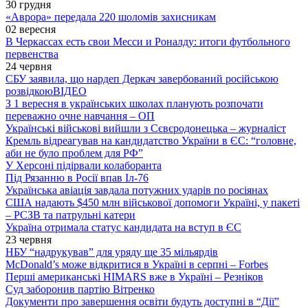
30 грудня
«Аврора» передала 220 шоломів захисникам
02 вересня
В Черкассах есть свои Месси и Роналду: итоги футбольного
первенства
24 червня
СБУ заявила, що нардеп Деркач завербований російською
розвідкою
ВІДЕО
З 1 вересня в українських школах планують розпочати
переважно очне навчання – ОП
Українські військові вийшли з Сєвєродонецька – журналіст
Кремль відреагував на кандидатство України в ЄС: “головне,
аби не було проблем для РФ”
У Херсоні підірвали колаборанта
Під Рязанню в Росії впав Іл-76
Українська авіація завдала потужних ударів по росіянах
США надають $450 млн військової допомоги Україні, у пакеті
– РСЗВ та патрульні катери
Україна отримала статус кандидата на вступ в ЄС
23 червня
НБУ “надрукував” для уряду ще 35 мільярдів
McDonald’s може відкритися в Україні в серпні – Forbes
Перші американські HIMARS вже в Україні – Резніков
Суд заборонив партію Вітренко
Документи про завершення освіти будуть доступні в “Дії”