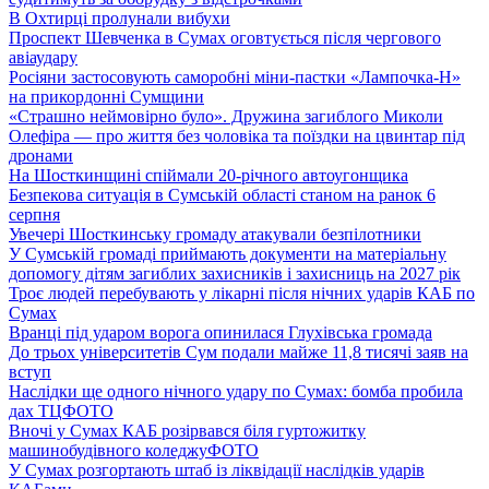
В Охтирці пролунали вибухи
Проспект Шевченка в Сумах оговтується після чергового
авіаудару
Росіяни застосовують саморобні міни-пастки «Лампочка-Н»
на прикордонні Сумщини
«Страшно неймовірно було». Дружина загиблого Миколи
Олефіра — про життя без чоловіка та поїздки на цвинтар під
дронами
На Шосткинщині спіймали 20-річного автоугонщика
Безпекова ситуація в Сумській області станом на ранок 6
серпня
Увечері Шосткинську громаду атакували безпілотники
У Сумській громаді приймають документи на матеріальну
допомогу дітям загиблих захисників і захисниць на 2027 рік
Троє людей перебувають у лікарні після нічних ударів КАБ по
Сумах
Вранці під ударом ворога опинилася Глухівська громада
До трьох університетів Сум подали майже 11,8 тисячі заяв на
вступ
Наслідки ще одного нічного удару по Сумах: бомба пробила
дах ТЦ
ФОТО
Вночі у Сумах КАБ розірвався біля гуртожитку
машинобудівного коледжу
ФОТО
У Сумах розгортають штаб із ліквідації наслідків ударів