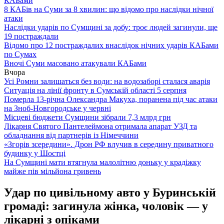
КАБами
8 КАБів на Суми за 8 хвилин: що відомо про наслідки нічної
атаки
Наслідки ударів по Сумщині за добу: троє людей загинули, ще
19 постраждали
Відомо про 12 постраждалих внаслідок нічних ударів КАБами
по Сумах
Вночі Суми масовано атакували КАБами
Вчора
Усі Ромни залишаться без води: на водозаборі сталася аварія
Ситуація на лінії фронту в Сумській області 5 серпня
Померла 13-річна Олександра Макуха, поранена під час атаки
на Зноб-Новгородське у червні
Місцеві бюджети Сумщини зібрали 7,3 млрд грн
Лікарня Святого Пантелеймона отримала апарат УЗД та
обладнання від партнерів із Німеччини
«Згорів зсередини». Дрон РФ влучив в середину приватного
будинку у Шостці
На Сумщині мати втягнула малолітню доньку у крадіжку
майже пів мільйона гривень
Удар по цивільному авто у Буринській
громаді: загинула жінка, чоловік — у
лікарні з опіками