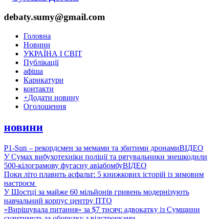
debaty.sumy@gmail.com
Головна
Новини
УКРАЇНА І СВІТ
Публікації
афіша
Карикатури
контакти
+
Додати новину
Оголошення
новини
P1-Sun – рекордсмен за мемами та збитими дронами
ВІДЕО
У Сумах вибухотехніки поліції та рятувальники знешкодили
500-кілограмову фугасну авіабомбу
ВІДЕО
Поки літо плавить асфальт: 5 книжкових історій із зимовим
настроєм
У Шостці за майже 60 мільйонів гривень модернізують
навчальний корпус центру ПТО
«Вирішувала питання» за $7 тисяч: адвокатку із Сумщини
судитимуть за оборудку з відстрочками