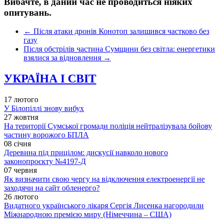
Вибачте, в даний час не проводиться ніяких
опитувань.
←
Після атаки дронів Конотоп залишився частково без
газу
Після обстрілів частина Сумщини без світла: енергетики
взялися за відновлення
→
УКРАЇНА І СВІТ
17 лютого
У Білопіллі знову вибух
27 жовтня
На території Сумської громади поліція нейтралізувала бойову
частину ворожого БПЛА
08 січня
Деревина під прицілом: дискусії навколо нового
законопроєкту №4197-Д
07 червня
Як визначити свою чергу на відключення електроенергії не
заходячи на сайт обленерго?
26 лютого
Видатного українського лікаря Сергія Лисенка нагородили
Міжнародною премією миру (Німеччина – США)