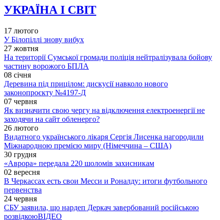
УКРАЇНА І СВІТ
17 лютого
У Білопіллі знову вибух
27 жовтня
На території Сумської громади поліція нейтралізувала бойову
частину ворожого БПЛА
08 січня
Деревина під прицілом: дискусії навколо нового
законопроєкту №4197-Д
07 червня
Як визначити свою чергу на відключення електроенергії не
заходячи на сайт обленерго?
26 лютого
Видатного українського лікаря Сергія Лисенка нагородили
Міжнародною премією миру (Німеччина – США)
30 грудня
«Аврора» передала 220 шоломів захисникам
02 вересня
В Черкассах есть свои Месси и Роналду: итоги футбольного
первенства
24 червня
СБУ заявила, що нардеп Деркач завербований російською
розвідкою
ВІДЕО