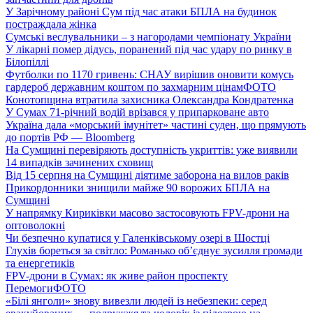
У Зарічному районі Сум під час атаки БПЛА на будинок
постраждала жінка
Сумські веслувальники – з нагородами чемпіонату України
У лікарні помер дідусь, поранений під час удару по ринку в
Білопіллі
Футболки по 1170 гривень: СНАУ вирішив оновити комусь
гардероб державним коштом по захмарним цінам
ФОТО
Конотопщина втратила захисника Олександра Кондратенка
У Сумах 71-річний водій врізався у припарковане авто
Україна дала «морський імунітет» частині суден, що прямують
до портів РФ — Bloomberg
На Сумщині перевіряють доступність укриттів: уже виявили
14 випадків зачинених сховищ
Від 15 серпня на Сумщині діятиме заборона на вилов раків
Прикордонники знищили майже 90 ворожих БПЛА на
Сумщині
У напрямку Кириківки масово застосовують FPV-дрони на
оптоволокні
Чи безпечно купатися у Галенківському озері в Шостці
Глухів бореться за світло: Романько об’єднує зусилля громади
та енергетиків
FPV-дрони в Сумах: як живе район проспекту
Перемоги
ФОТО
«Білі янголи» знову вивезли людей із небезпеки: серед