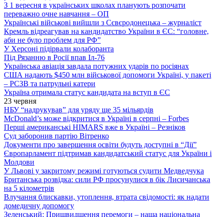
З 1 вересня в українських школах планують розпочати
переважно очне навчання – ОП
Українські військові вийшли з Сєвєродонецька – журналіст
Кремль відреагував на кандидатство України в ЄС: “головне,
аби не було проблем для РФ”
У Херсоні підірвали колаборанта
Під Рязанню в Росії впав Іл-76
Українська авіація завдала потужних ударів по росіянах
США надають $450 млн військової допомоги Україні, у пакеті
– РСЗВ та патрульні катери
Україна отримала статус кандидата на вступ в ЄС
23 червня
НБУ “надрукував” для уряду ще 35 мільярдів
McDonald’s може відкритися в Україні в серпні – Forbes
Перші американські HIMARS вже в Україні – Резніков
Суд заборонив партію Вітренко
Документи про завершення освіти будуть доступні в “Дії”
Європарламент підтримав кандидатський статус для України і
Молдови
У Львові у закритому режимі готуються судити Медведчука
Британська розвідка: сили РФ просунулися в бік Лисичанська
на 5 кілометрів
Влучання блискавки, утоплення, втрата свідомості: як надати
домедичну допомогу
Зеленський: Пришвидшення перемоги – наша національна