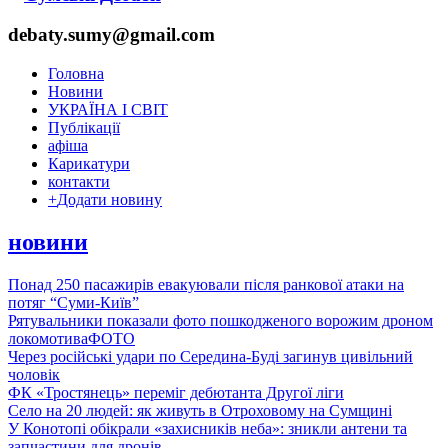
debaty.sumy@gmail.com
Головна
Новини
УКРАЇНА І СВІТ
Публікації
афіша
Карикатури
контакти
+
Додати новину
новини
Понад 250 пасажирів евакуювали після ранкової атаки на
потяг “Суми-Київ”
Рятувальники показали фото пошкодженого ворожим дроном
локомотива
ФОТО
Через російські удари по Середина-Буді загинув цивільний
чоловік
ФК «Тростянець» переміг дебютанта Другої ліги
Село на 20 людей: як живуть в Отроховому на Сумщині
У Конотопі обікрали «захисників неба»: зникли антени та
запчастини для дронів