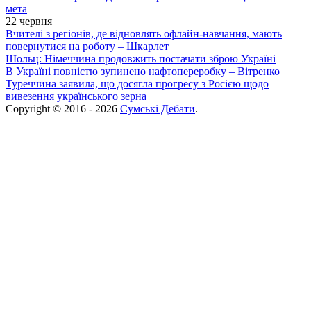
мета
22 червня
Вчителі з регіонів, де відновлять офлайн-навчання, мають
повернутися на роботу – Шкарлет
Шольц: Німеччина продовжить постачати зброю Україні
В Україні повністю зупинено нафтопереробку – Вітренко
Туреччина заявила, що досягла прогресу з Росією щодо
вивезення українського зерна
Copyright © 2016 - 2026
Сумські Дебати
.