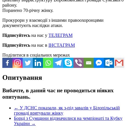
району.
Поранено 70-річну жінку.
Прокурори у взаємодії з іншими правоохоронцями
документують наслідки атаки.
Підписуйтесь
на нас у
ТЕЛЕГРАМ
Підписуйтесь
на нас в
ІНСТАГРАМ
Поділитися в соціальних мережах
Опитування
Вибачте, в даний час не проводиться ніяких
опитувань.
←
У ДСНС показали, як з-під завалів у Білопільській
громаді врятували жінку
Борці з Сумщини відзначилися на чемпіонаті та Кубку
України
→