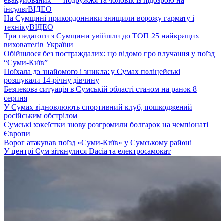
евакуйованих — подружжя та чоловік із підозрою на
інсульт
ВІДЕО
На Сумщині прикордонники знищили ворожу гармату і
техніку
ВІДЕО
Три педагоги з Сумщини увійшли до ТОП-25 найкращих
вихователів України
Обійшлося без постраждалих: що відомо про влучання у поїзд
“Суми-Київ”
Поїхала до знайомого і зникла: у Сумах поліцейські
розшукали 14-річну дівчину
Безпекова ситуація в Сумській області станом на ранок 8
серпня
У Сумах відновлюють спортивний клуб, пошкоджений
російським обстрілом
Сумські хокеїстки знову розгромили болгарок на чемпіонаті
Європи
Ворог атакував поїзд «Суми-Київ» у Сумському районі
У центрі Сум зіткнулися Dacia та електросамокат