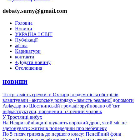
debaty.sumy@gmail.com
Головна
Новини
УКРАЇНА І СВІТ
Публікації
афіша
Карикатури
контакти
+
Додати новину
Оголошення
новини
Театр замість гречки: в Охтирці людям після обстрілів
влаштували «акторську розрядку» замість реальної допомоги
Авіаудар по Шосткинській громаді: зруйновано об’єкт
інфраструктури, поранений 57-річний чоловік
У Тростянці вибух
На Недригайлівщині шукають ворожий дрон, який міг не
здетонувати: жителів попередили про небезпеку
По 5 тисяч гривень до першого класу: Пенсійний фонд
Сумщини розпочав оформлення «Пакунка школяра»