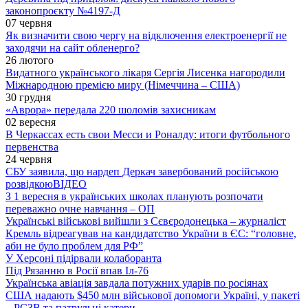
законопроєкту №4197-Д
07 червня
Як визначити свою чергу на відключення електроенергії не
заходячи на сайт обленерго?
26 лютого
Видатного українського лікаря Сергія Лисенка нагородили
Міжнародною премією миру (Німеччина – США)
30 грудня
«Аврора» передала 220 шоломів захисникам
02 вересня
В Черкассах есть свои Месси и Роналду: итоги футбольного
первенства
24 червня
СБУ заявила, що нардеп Деркач завербований російською
розвідкою
ВІДЕО
З 1 вересня в українських школах планують розпочати
переважно очне навчання – ОП
Українські військові вийшли з Сєвєродонецька – журналіст
Кремль відреагував на кандидатство України в ЄС: “головне,
аби не було проблем для РФ”
У Херсоні підірвали колаборанта
Під Рязанню в Росії впав Іл-76
Українська авіація завдала потужних ударів по росіянах
США надають $450 млн військової допомоги Україні, у пакеті
– РСЗВ та патрульні катери