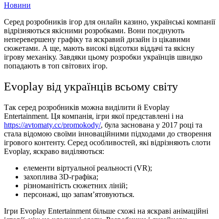
Новини
Серед розробників ігор для онлайн казино, українські компанії
відрізняються якісними розробками. Вони поєднують
неперевершену графіку та яскравий дизайн із цікавими
сюжетами. А ще, мають високі відсотки віддачі та якісну
ігрову механіку. Завдяки цьому розробки українців швидко
попадають в топ світових ігор.
Evoplay від українців всьому світу
Так серед розробників можна виділити й Evoplay
Entertainment. Ця компанія, ігри якої представлені і на
https://avtomaty.cc/promokody/
, була заснована у 2017 році та
стала відомою своїми інноваційними підходами до створення
ігрового контенту. Серед особливостей, які відрізняють слоти
Evoplay, яскраво виділяються:
елементи віртуальної реальності (VR);
захоплива 3D-графіка;
різноманітість сюжетних ліній;
персонажі, що запам’ятовуються.
Ігри Evoplay Entertainment більше схожі на яскраві анімаційні