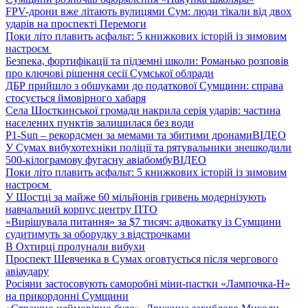
FPV-дрони вже літають вулицями Сум: люди тікали від двох
ударів на проспекті Перемоги
Поки літо плавить асфальт: 5 книжкових історій із зимовим
настроєм
Безпека, фортифікації та підземні школи: Романько розповів
про ключові рішення сесії Сумської облради
ДБР прийшло з обшуками до податкової Сумщини: справа
стосується ймовірного хабаря
Села Шосткинської громади накрила серія ударів: частина
населених пунктів залишилася без води
P1-Sun – рекордсмен за мемами та збитими дронами
ВІДЕО
У Сумах вибухотехніки поліції та рятувальники знешкодили
500-кілограмову фугасну авіабомбу
ВІДЕО
Поки літо плавить асфальт: 5 книжкових історій із зимовим
настроєм
У Шостці за майже 60 мільйонів гривень модернізують
навчальний корпус центру ПТО
«Вирішувала питання» за $7 тисяч: адвокатку із Сумщини
судитимуть за оборудку з відстрочками
В Охтирці пролунали вибухи
Проспект Шевченка в Сумах оговтується після чергового
авіаудару
Росіяни застосовують саморобні міни-пастки «Лампочка-Н»
на прикордонні Сумщини