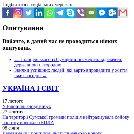
Поділитися в соціальних мережах
Опитування
Вибачте, в даний час не проводиться ніяких
опитувань.
←
Поліцейського із Сумщини посмертно відзначено
державною нагородою
Звички успішних людей, які варто впровадити у життя
вже сьогодні
→
УКРАЇНА І СВІТ
17 лютого
У Білопіллі знову вибух
27 жовтня
На території Сумської громади поліція нейтралізувала бойову
частину ворожого БПЛА
08 січня
Деревина під прицілом: дискусії навколо нового