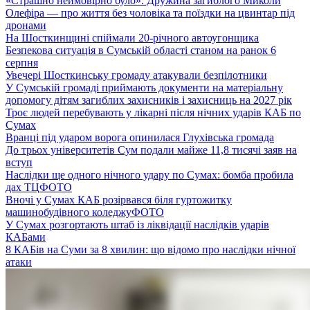
«Страшно неймовірно було». Дружина загиблого Миколи
Олефіра — про життя без чоловіка та поїздки на цвинтар під
дронами
На Шосткинщині спіймали 20-річного автоугонщика
Безпекова ситуація в Сумській області станом на ранок 6
серпня
Увечері Шосткинську громаду атакували безпілотники
У Сумській громаді приймають документи на матеріальну
допомогу дітям загиблих захисників і захисниць на 2027 рік
Троє людей перебувають у лікарні після нічних ударів КАБ по
Сумах
Вранці під ударом ворога опинилася Глухівська громада
До трьох університетів Сум подали майже 11,8 тисячі заяв на
вступ
Наслідки ще одного нічного удару по Сумах: бомба пробила
дах ТЦ
ФОТО
Вночі у Сумах КАБ розірвався біля гуртожитку
машинобудівного коледжу
ФОТО
У Сумах розгортають штаб із ліквідації наслідків ударів
КАБами
8 КАБів на Суми за 8 хвилин: що відомо про наслідки нічної
атаки