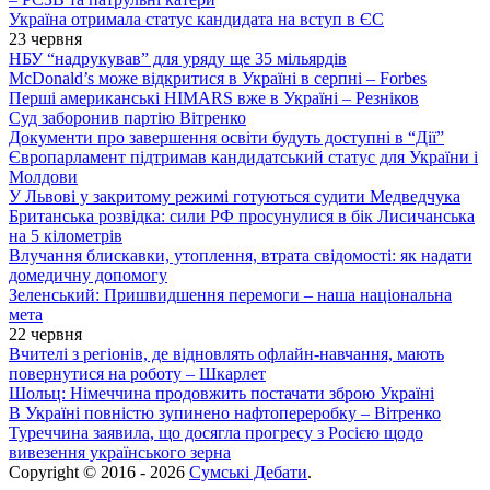
Україна отримала статус кандидата на вступ в ЄС
23 червня
НБУ “надрукував” для уряду ще 35 мільярдів
McDonald’s може відкритися в Україні в серпні – Forbes
Перші американські HIMARS вже в Україні – Резніков
Суд заборонив партію Вітренко
Документи про завершення освіти будуть доступні в “Дії”
Європарламент підтримав кандидатський статус для України і
Молдови
У Львові у закритому режимі готуються судити Медведчука
Британська розвідка: сили РФ просунулися в бік Лисичанська
на 5 кілометрів
Влучання блискавки, утоплення, втрата свідомості: як надати
домедичну допомогу
Зеленський: Пришвидшення перемоги – наша національна
мета
22 червня
Вчителі з регіонів, де відновлять офлайн-навчання, мають
повернутися на роботу – Шкарлет
Шольц: Німеччина продовжить постачати зброю Україні
В Україні повністю зупинено нафтопереробку – Вітренко
Туреччина заявила, що досягла прогресу з Росією щодо
вивезення українського зерна
Copyright © 2016 - 2026
Сумські Дебати
.