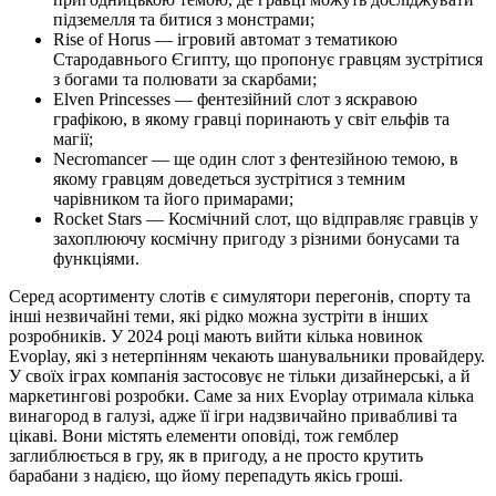
підземелля та битися з монстрами;
Rise of Horus — ігровий автомат з тематикою
Стародавнього Єгипту, що пропонує гравцям зустрітися
з богами та полювати за скарбами;
Elven Princesses — фентезійний слот з яскравою
графікою, в якому гравці поринають у світ ельфів та
магії;
Necromancer — ще один слот з фентезійною темою, в
якому гравцям доведеться зустрітися з темним
чарівником та його примарами;
Rocket Stars — Космічний слот, що відправляє гравців у
захоплюючу космічну пригоду з різними бонусами та
функціями.
Серед асортименту слотів є симулятори перегонів, спорту та
інші незвичайні теми, які рідко можна зустріти в інших
розробників. У 2024 році мають вийти кілька новинок
Evoplay, які з нетерпінням чекають шанувальники провайдеру.
У своїх іграх компанія застосовує не тільки дизайнерські, а й
маркетингові розробки. Саме за них Evoplay отримала кілька
винагород в галузі, адже її ігри надзвичайно привабливі та
цікаві. Вони містять елементи оповіді, тож гемблер
заглиблюється в гру, як в пригоду, а не просто крутить
барабани з надією, що йому перепадуть якісь гроші.