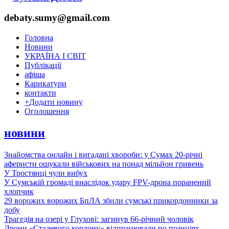
debaty.sumy@gmail.com
Головна
Новини
УКРАЇНА І СВІТ
Публікації
афіша
Карикатури
контакти
+
Додати новину
Оголошення
новини
Знайомства онлайн і вигадані хвороби: у Сумах 20-річні
аферисти ошукали військових на понад мільйон гривень
У Тростянці чули вибух
У Сумській громаді внаслідок удару FPV-дрона поранений
хлопчик
29 ворожих ворожих БпЛА збили сумські прикордонники за
добу
Трагедія на озері у Глухові: загинув 66-річний чоловік
Дрони «Сталевого кордону» відпрацювали по позиціях,