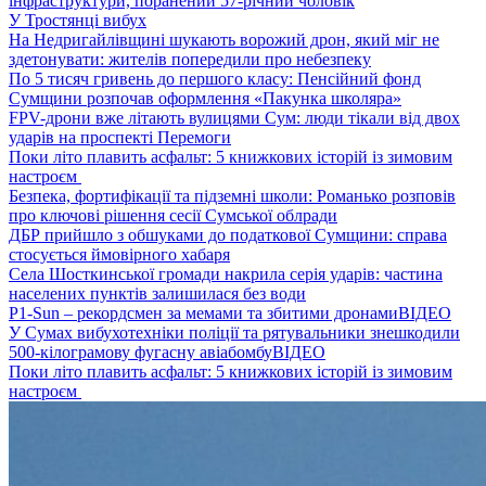
інфраструктури, поранений 57-річний чоловік
У Тростянці вибух
На Недригайлівщині шукають ворожий дрон, який міг не
здетонувати: жителів попередили про небезпеку
По 5 тисяч гривень до першого класу: Пенсійний фонд
Сумщини розпочав оформлення «Пакунка школяра»
FPV-дрони вже літають вулицями Сум: люди тікали від двох
ударів на проспекті Перемоги
Поки літо плавить асфальт: 5 книжкових історій із зимовим
настроєм
Безпека, фортифікації та підземні школи: Романько розповів
про ключові рішення сесії Сумської облради
ДБР прийшло з обшуками до податкової Сумщини: справа
стосується ймовірного хабаря
Села Шосткинської громади накрила серія ударів: частина
населених пунктів залишилася без води
P1-Sun – рекордсмен за мемами та збитими дронами
ВІДЕО
У Сумах вибухотехніки поліції та рятувальники знешкодили
500-кілограмову фугасну авіабомбу
ВІДЕО
Поки літо плавить асфальт: 5 книжкових історій із зимовим
настроєм