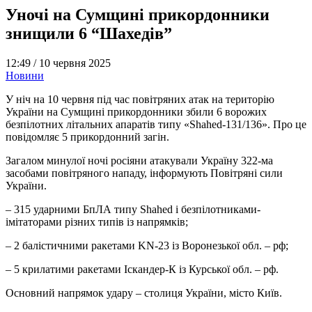
Уночі на Сумщині прикордонники
знищили 6 “Шахедів”
12:49 /
10 червня 2025
Новини
У ніч на 10 червня під час повітряних атак на територію
України на Сумщині прикордонники збили 6 ворожих
безпілотних літальних апаратів типу «Shahed-131/136». Про це
повідомляє 5 прикордонний загін.
Загалом минулої ночі росіяни атакували Україну 322-ма
засобами повітряного нападу, інформують Повітряні сили
України.
– 315 ударними БпЛА типу Shahed і безпілотниками-
імітаторами різних типів із напрямків;
– 2 балістичними ракетами KN-23 із Воронезької обл. – рф;
– 5 крилатими ракетами Іскандер-К із Курської обл. – рф.
Основний напрямок удару – столиця України, місто Київ.