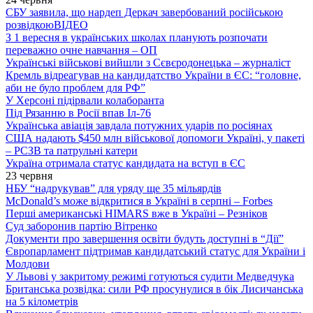
СБУ заявила, що нардеп Деркач завербований російською
розвідкою
ВІДЕО
З 1 вересня в українських школах планують розпочати
переважно очне навчання – ОП
Українські військові вийшли з Сєвєродонецька – журналіст
Кремль відреагував на кандидатство України в ЄС: “головне,
аби не було проблем для РФ”
У Херсоні підірвали колаборанта
Під Рязанню в Росії впав Іл-76
Українська авіація завдала потужних ударів по росіянах
США надають $450 млн військової допомоги Україні, у пакеті
– РСЗВ та патрульні катери
Україна отримала статус кандидата на вступ в ЄС
23 червня
НБУ “надрукував” для уряду ще 35 мільярдів
McDonald’s може відкритися в Україні в серпні – Forbes
Перші американські HIMARS вже в Україні – Резніков
Суд заборонив партію Вітренко
Документи про завершення освіти будуть доступні в “Дії”
Європарламент підтримав кандидатський статус для України і
Молдови
У Львові у закритому режимі готуються судити Медведчука
Британська розвідка: сили РФ просунулися в бік Лисичанська
на 5 кілометрів