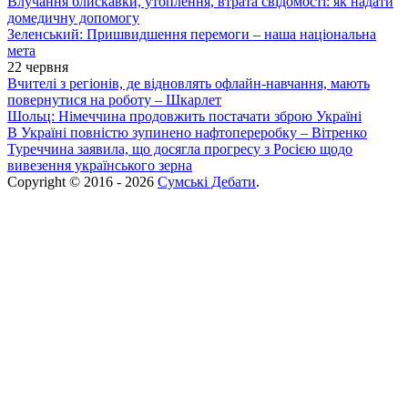
Влучання блискавки, утоплення, втрата свідомості: як надати
домедичну допомогу
Зеленський: Пришвидшення перемоги – наша національна
мета
22 червня
Вчителі з регіонів, де відновлять офлайн-навчання, мають
повернутися на роботу – Шкарлет
Шольц: Німеччина продовжить постачати зброю Україні
В Україні повністю зупинено нафтопереробку – Вітренко
Туреччина заявила, що досягла прогресу з Росією щодо
вивезення українського зерна
Copyright © 2016 - 2026
Сумські Дебати
.