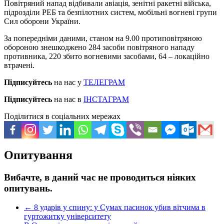
Повітряний напад відбивали авіація, зенітні ракетні війська,
підрозділи РЕБ та безпілотних систем, мобільні вогневі групи
Сил оборони України.
За попередніми даними, станом на 9.00 протиповітряною
обороною знешкоджено 284 засоби повітряного нападу
противника, 220 збито вогневими засобами, 64 – локаційно
втрачені.
Підписуйтесь
на нас у
ТЕЛЕГРАМ
Підписуйтесь
на нас в
ІНСТАГРАМ
Поділитися в соціальних мережах
Опитування
Вибачте, в даний час не проводиться ніяких
опитувань.
←
8 ударів у спину: у Сумах пасинок убив вітчима в
гуртожитку університету