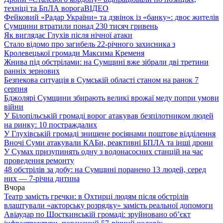
техніці та БпЛА ворога
ВІДЕО
Фейковий «Радар України» та дзвінок із «банку»: двоє жителів
Сумщини втратили понад 230 тисяч гривень
Як виглядає Глухів після нічної атаки
Стало відомо про загибель 22-річного захисника з
Кролевецької громади Максима Кременя
Жнива під обстрілами: на Сумщині вже зібрали дві третини
ранніх зернових
Безпекова ситуація в Сумській області станом на ранок 7
серпня
Бджолярі Сумщини збирають великі врожаї меду попри умови
війни
У Білопільській громаді ворог атакував безпілотником людей
на ринку: 10 постраждалих
У Глухівській громаді знищене росіянами поштове відділення
Вночі Суми атакували КАБи, реактивні БПЛА та інші дрони
У Сумах призупинять одну з водонасосних станцій на час
проведення ремонту
48 обстрілів за добу: на Сумщині поранено 13 людей, серед
них — 7-річна дитина
Вчора
Театр замість гречки: в Охтирці людям після обстрілів
влаштували «акторську розрядку» замість реальної допомоги
Авіаудар по Шосткинській громаді: зруйновано об’єкт