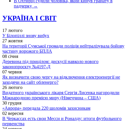
В Охтирці судили чоловіка, який кинув гранату в
падчерку
→
УКРАЇНА І СВІТ
17 лютого
У Білопіллі знову вибух
27 жовтня
На території Сумської громади поліція нейтралізувала бойову
частину ворожого БПЛА
08 січня
Деревина під прицілом: дискусії навколо нового
законопроєкту №4197-Д
07 червня
Як визначити свою чергу на відключення електроенергії не
заходячи на сайт обленерго?
26 лютого
Видатного українського лікаря Сергія Лисенка нагородили
Міжнародною премією миру (Німеччина – США)
30 грудня
«Аврора» передала 220 шоломів захисникам
02 вересня
В Черкассах есть свои Месси и Роналду: итоги футбольного
первенства
24 червня