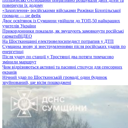
Поліцейські Охтирщини оперативно розшукали двох дітей та
повернули їх додому
«Захоплення» російськими військами Рижівки Білопільської
громади — це фейк
Двоє освітянок із Сумщини увійшли до ТОП-50 найкращих
учителів України
Прикордонники показали, як змушують замовкнути російські
гармати
ВІДЕО
На Шосткинщині електровелосипедист потрапив у ДТП
Сумщина знову зі знеструмленнями після російських ударів по
енергетиці
Після удару по станції у Тростянці два потяги тимчасово
змінили маршрут
Чим відрізняються активні та пасивні стилуси для сенсорних
екранів
Нічний удар по Шосткинській громаді: один будинок
зруйнований, ще вісім пошкоджені