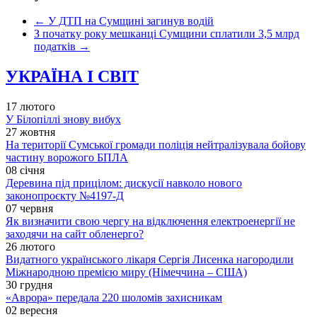
←
У ДТП на Сумщині загинув водій
З початку року мешканці Сумщини сплатили 3,5 млрд
податків
→
УКРАЇНА І СВІТ
17 лютого
У Білопіллі знову вибух
27 жовтня
На території Сумської громади поліція нейтралізувала бойову
частину ворожого БПЛА
08 січня
Деревина під прицілом: дискусії навколо нового
законопроєкту №4197-Д
07 червня
Як визначити свою чергу на відключення електроенергії не
заходячи на сайт обленерго?
26 лютого
Видатного українського лікаря Сергія Лисенка нагородили
Міжнародною премією миру (Німеччина – США)
30 грудня
«Аврора» передала 220 шоломів захисникам
02 вересня