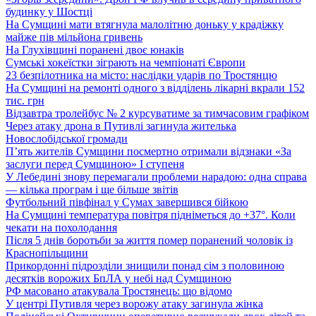
будинку у Шостці
На Сумщині мати втягнула малолітню доньку у крадіжку
майже пів мільйона гривень
На Глухівщині поранені двоє юнаків
Сумські хокеїстки зіграють на чемпіонаті Європи
23 безпілотника на місто: наслідки ударів по Тростянцю
На Сумщині на ремонті одного з відділень лікарні вкрали 152
тис. грн
Відзавтра тролейбус № 2 курсуватиме за тимчасовим графіком
Через атаку дрона в Путивлі загинула жителька
Новослобідської громади
П’ять жителів Сумщини посмертно отримали відзнаки «За
заслуги перед Сумщиною» І ступеня
У Лебедині знову перемагали проблеми нарадою: одна справа
— кілька програм і ще більше звітів
Футбольний півфінал у Сумах завершився бійкою
На Сумщині температура повітря підніметься до +37°. Коли
чекати на похолодання
Після 5 днів боротьби за життя помер поранений чоловік із
Краснопільщини
Прикордонні підрозділи знищили понад сім з половиною
десятків ворожих БпЛА у небі над Сумщиною
РФ масовано атакувала Тростянець: що відомо
У центрі Путивля через ворожу атаку загинула жінка