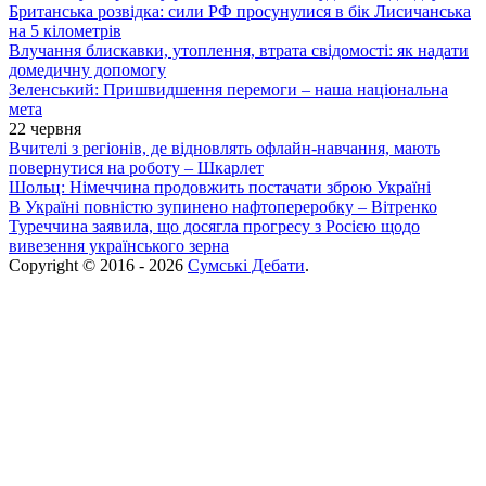
Британська розвідка: сили РФ просунулися в бік Лисичанська
на 5 кілометрів
Влучання блискавки, утоплення, втрата свідомості: як надати
домедичну допомогу
Зеленський: Пришвидшення перемоги – наша національна
мета
22 червня
Вчителі з регіонів, де відновлять офлайн-навчання, мають
повернутися на роботу – Шкарлет
Шольц: Німеччина продовжить постачати зброю Україні
В Україні повністю зупинено нафтопереробку – Вітренко
Туреччина заявила, що досягла прогресу з Росією щодо
вивезення українського зерна
Copyright © 2016 - 2026
Сумські Дебати
.