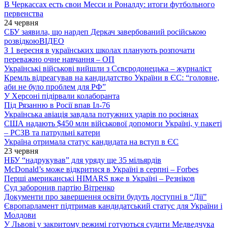
В Черкассах есть свои Месси и Роналду: итоги футбольного
первенства
24 червня
СБУ заявила, що нардеп Деркач завербований російською
розвідкою
ВІДЕО
З 1 вересня в українських школах планують розпочати
переважно очне навчання – ОП
Українські військові вийшли з Сєвєродонецька – журналіст
Кремль відреагував на кандидатство України в ЄС: “головне,
аби не було проблем для РФ”
У Херсоні підірвали колаборанта
Під Рязанню в Росії впав Іл-76
Українська авіація завдала потужних ударів по росіянах
США надають $450 млн військової допомоги Україні, у пакеті
– РСЗВ та патрульні катери
Україна отримала статус кандидата на вступ в ЄС
23 червня
НБУ “надрукував” для уряду ще 35 мільярдів
McDonald’s може відкритися в Україні в серпні – Forbes
Перші американські HIMARS вже в Україні – Резніков
Суд заборонив партію Вітренко
Документи про завершення освіти будуть доступні в “Дії”
Європарламент підтримав кандидатський статус для України і
Молдови
У Львові у закритому режимі готуються судити Медведчука