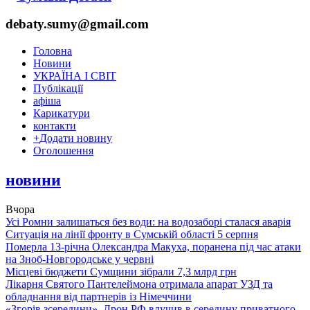
debaty.sumy@gmail.com
Головна
Новини
УКРАЇНА І СВІТ
Публікації
афіша
Карикатури
контакти
+
Додати новину
Оголошення
новини
Вчора
Усі Ромни залишаться без води: на водозаборі сталася аварія
Ситуація на лінії фронту в Сумській області 5 серпня
Померла 13-річна Олександра Макуха, поранена під час атаки
на Зноб-Новгородське у червні
Місцеві бюджети Сумщини зібрали 7,3 млрд грн
Лікарня Святого Пантелеймона отримала апарат УЗД та
обладнання від партнерів із Німеччини
«Згорів зсередини». Дрон РФ влучив в середину приватного