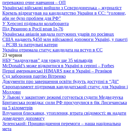
переважно очне навчання – ОП
Українські військові вийшли з Сєвєродонецька – журналіст
Кремль відреагував на кандидатство України в ЄС: “головне,
аби не було проблем для РФ”
У Херсоні підірвали колаборанта
Під Рязанню в Росії впав Іл-76
Українська авіація завдала потужних ударів по росіянах
США надають $450 млн військової допомоги Україні, у пакеті
– РСЗВ та патрульні катери
Україна отримала статус кандидата на вступ в ЄС
23 червня
НБУ “надрукував” для уряду ще 35 мільярдів
McDonald’s може відкритися в Україні в серпні – Forbes
Перші американські HIMARS вже в Україні – Резніков
Суд заборонив партію Вітренко
Документи про завершення освіти будуть доступні в “Дії”
Європарламент підтримав кандидатський статус для України і
Молдови
У Львові у закритому режимі готуються судити Медведчука
Британська розвідка: сили РФ просунулися в бік Лисичанська
на 5 кілометрів
Влучання блискавки, утоплення, втрата свідомості: як надати
домедичну допомогу
Зеленський: Пришвидшення перемоги – наша національна
мета