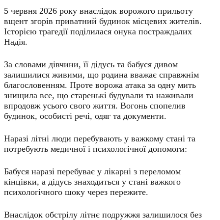
5 червня 2026 року внаслідок ворожого прильоту
вщент згорів приватний будинок місцевих жителів.
Історією трагедії поділилася онука постраждалих
Надія.
​За словами дівчини, її дідусь та бабуся дивом
залишилися живими, що родина вважає справжнім
благословенням. Проте ворожа атака за одну мить
знищила все, що старенькі будували та наживали
впродовж усього свого життя. Вогонь спопелив
будинок, особисті речі, одяг та документи.
​Наразі літні люди перебувають у важкому стані та
потребують медичної і психологічної допомоги:
​Бабуся наразі перебуває у лікарні з переломом
кінцівки, а дідусь знаходиться у стані важкого
психологічного шоку через пережите.
​Внаслідок обстрілу літнє подружжя залишилося без