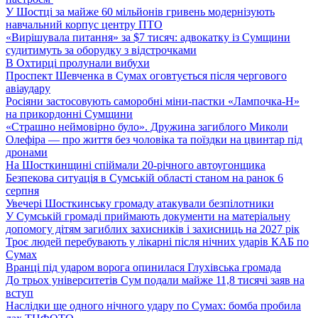
У Шостці за майже 60 мільйонів гривень модернізують
навчальний корпус центру ПТО
«Вирішувала питання» за $7 тисяч: адвокатку із Сумщини
судитимуть за оборудку з відстрочками
В Охтирці пролунали вибухи
Проспект Шевченка в Сумах оговтується після чергового
авіаудару
Росіяни застосовують саморобні міни-пастки «Лампочка-Н»
на прикордонні Сумщини
«Страшно неймовірно було». Дружина загиблого Миколи
Олефіра — про життя без чоловіка та поїздки на цвинтар під
дронами
На Шосткинщині спіймали 20-річного автоугонщика
Безпекова ситуація в Сумській області станом на ранок 6
серпня
Увечері Шосткинську громаду атакували безпілотники
У Сумській громаді приймають документи на матеріальну
допомогу дітям загиблих захисників і захисниць на 2027 рік
Троє людей перебувають у лікарні після нічних ударів КАБ по
Сумах
Вранці під ударом ворога опинилася Глухівська громада
До трьох університетів Сум подали майже 11,8 тисячі заяв на
вступ
Наслідки ще одного нічного удару по Сумах: бомба пробила