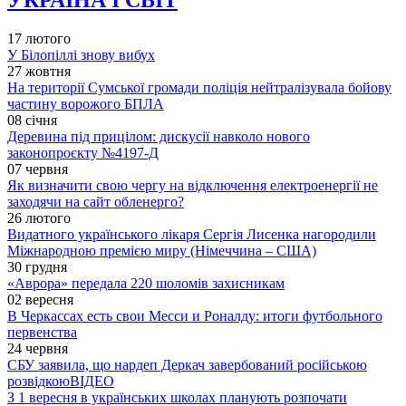
УКРАЇНА І СВІТ
17 лютого
У Білопіллі знову вибух
27 жовтня
На території Сумської громади поліція нейтралізувала бойову
частину ворожого БПЛА
08 січня
Деревина під прицілом: дискусії навколо нового
законопроєкту №4197-Д
07 червня
Як визначити свою чергу на відключення електроенергії не
заходячи на сайт обленерго?
26 лютого
Видатного українського лікаря Сергія Лисенка нагородили
Міжнародною премією миру (Німеччина – США)
30 грудня
«Аврора» передала 220 шоломів захисникам
02 вересня
В Черкассах есть свои Месси и Роналду: итоги футбольного
первенства
24 червня
СБУ заявила, що нардеп Деркач завербований російською
розвідкою
ВІДЕО
З 1 вересня в українських школах планують розпочати