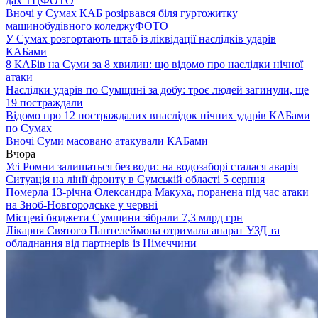
дах ТЦ
ФОТО
Вночі у Сумах КАБ розірвався біля гуртожитку
машинобудівного коледжу
ФОТО
У Сумах розгортають штаб із ліквідації наслідків ударів
КАБами
8 КАБів на Суми за 8 хвилин: що відомо про наслідки нічної
атаки
Наслідки ударів по Сумщині за добу: троє людей загинули, ще
19 постраждали
Відомо про 12 постраждалих внаслідок нічних ударів КАБами
по Сумах
Вночі Суми масовано атакували КАБами
Вчора
Усі Ромни залишаться без води: на водозаборі сталася аварія
Ситуація на лінії фронту в Сумській області 5 серпня
Померла 13-річна Олександра Макуха, поранена під час атаки
на Зноб-Новгородське у червні
Місцеві бюджети Сумщини зібрали 7,3 млрд грн
Лікарня Святого Пантелеймона отримала апарат УЗД та
обладнання від партнерів із Німеччини