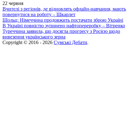
22 червня
Вчителі з регіонів, де відновлять офлайн-навчання, мають
повернутися на роботу – Шкарлет
Шольц: Німеччина продовжить постачати зброю Україні
В Україні повністю зупинено нафтопереробку – Вітренко
Туреччина заявила, що досягла прогресу з Росією щодо
вивезення українського зерна
Copyright © 2016 - 2026
Сумські Дебати
.