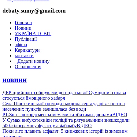
debaty.sumy@gmail.com
Головна
Новини
УКРАЇНА І СВІТ
Публікації
афіша
Карикатури
контакти
+
Додати новину
Оголошення
новини
ДБР прийшло з обшуками до податкової Сумщини: справа
стосується ймовірного хабаря
Села Шосткинської громади накрила серія ударів: частина
населених пунктів залишилася без води
P1-Sun – рекордсмен за мемами та збитими дронами
ВІДЕО
У Сумах вибухотехніки поліції та рятувальники знешкодили
500-кілограмову фугасну авіабомбу
ВІДЕО
Поки літо плавить асфальт: 5 книжкових історій із зимовим
настроєм