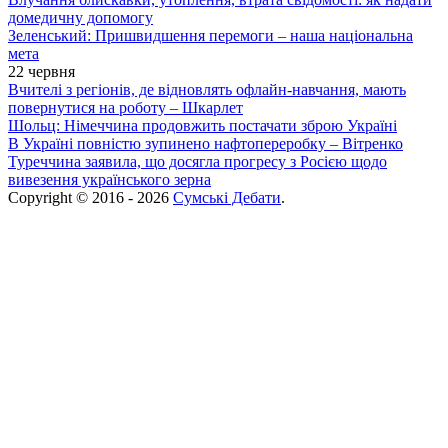
домедичну допомогу
Зеленський: Пришвидшення перемоги – наша національна
мета
22 червня
Вчителі з регіонів, де відновлять офлайн-навчання, мають
повернутися на роботу – Шкарлет
Шольц: Німеччина продовжить постачати зброю Україні
В Україні повністю зупинено нафтопереробку – Вітренко
Туреччина заявила, що досягла прогресу з Росією щодо
вивезення українського зерна
Copyright © 2016 - 2026
Сумські Дебати
.