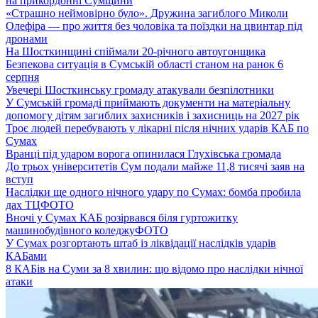
на прикордонні Сумщини
«Страшно неймовірно було». Дружина загиблого Миколи
Олефіра — про життя без чоловіка та поїздки на цвинтар під
дронами
На Шосткинщині спіймали 20-річного автоугонщика
Безпекова ситуація в Сумській області станом на ранок 6
серпня
Увечері Шосткинську громаду атакували безпілотники
У Сумській громаді приймають документи на матеріальну
допомогу дітям загиблих захисників і захисниць на 2027 рік
Троє людей перебувають у лікарні після нічних ударів КАБ по
Сумах
Вранці під ударом ворога опинилася Глухівська громада
До трьох університетів Сум подали майже 11,8 тисячі заяв на
вступ
Наслідки ще одного нічного удару по Сумах: бомба пробила
дах ТЦ
ФОТО
Вночі у Сумах КАБ розірвався біля гуртожитку
машинобудівного коледжу
ФОТО
У Сумах розгортають штаб із ліквідації наслідків ударів
КАБами
8 КАБів на Суми за 8 хвилин: що відомо про наслідки нічної
атаки