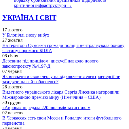
порядку бронювання працівників підприємств
критичної інфраструктури
→
УКРАЇНА І СВІТ
17 лютого
У Білопіллі знову вибух
27 жовтня
На території Сумської громади поліція нейтралізувала бойову
частину ворожого БПЛА
08 січня
Деревина під прицілом: дискусії навколо нового
законопроєкту №4197-Д
07 червня
Як визначити свою чергу на відключення електроенергії не
заходячи на сайт обленерго?
26 лютого
Видатного українського лікаря Сергія Лисенка нагородили
Міжнародною премією миру (Німеччина – США)
30 грудня
«Аврора» передала 220 шоломів захисникам
02 вересня
В Черкассах есть свои Месси и Роналду: итоги футбольного
первенства
24 червня