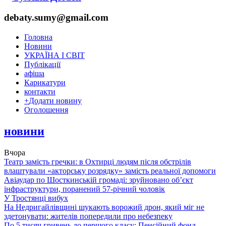
debaty.sumy@gmail.com
Головна
Новини
УКРАЇНА І СВІТ
Публікації
афіша
Карикатури
контакти
+
Додати новину
Оголошення
новини
Вчора
Театр замість гречки: в Охтирці людям після обстрілів
влаштували «акторську розрядку» замість реальної допомоги
Авіаудар по Шосткинській громаді: зруйновано об’єкт
інфраструктури, поранений 57-річний чоловік
У Тростянці вибух
На Недригайлівщині шукають ворожий дрон, який міг не
здетонувати: жителів попередили про небезпеку
По 5 тисяч гривень до першого класу: Пенсійний фонд