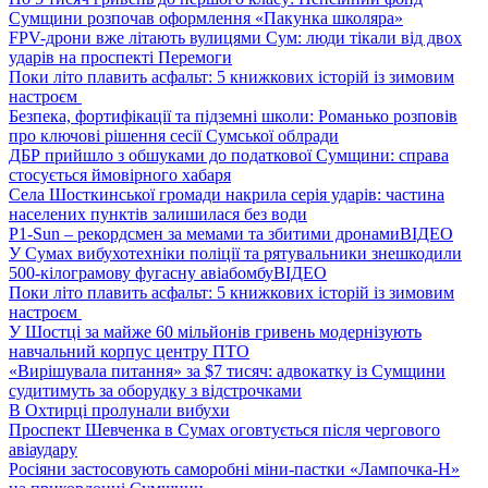
Сумщини розпочав оформлення «Пакунка школяра»
FPV-дрони вже літають вулицями Сум: люди тікали від двох
ударів на проспекті Перемоги
Поки літо плавить асфальт: 5 книжкових історій із зимовим
настроєм
Безпека, фортифікації та підземні школи: Романько розповів
про ключові рішення сесії Сумської облради
ДБР прийшло з обшуками до податкової Сумщини: справа
стосується ймовірного хабаря
Села Шосткинської громади накрила серія ударів: частина
населених пунктів залишилася без води
P1-Sun – рекордсмен за мемами та збитими дронами
ВІДЕО
У Сумах вибухотехніки поліції та рятувальники знешкодили
500-кілограмову фугасну авіабомбу
ВІДЕО
Поки літо плавить асфальт: 5 книжкових історій із зимовим
настроєм
У Шостці за майже 60 мільйонів гривень модернізують
навчальний корпус центру ПТО
«Вирішувала питання» за $7 тисяч: адвокатку із Сумщини
судитимуть за оборудку з відстрочками
В Охтирці пролунали вибухи
Проспект Шевченка в Сумах оговтується після чергового
авіаудару
Росіяни застосовують саморобні міни-пастки «Лампочка-Н»