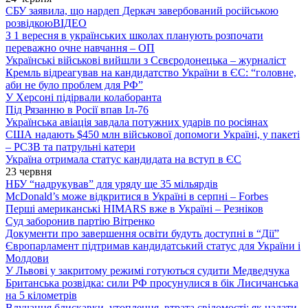
СБУ заявила, що нардеп Деркач завербований російською
розвідкою
ВІДЕО
З 1 вересня в українських школах планують розпочати
переважно очне навчання – ОП
Українські військові вийшли з Сєвєродонецька – журналіст
Кремль відреагував на кандидатство України в ЄС: “головне,
аби не було проблем для РФ”
У Херсоні підірвали колаборанта
Під Рязанню в Росії впав Іл-76
Українська авіація завдала потужних ударів по росіянах
США надають $450 млн військової допомоги Україні, у пакеті
– РСЗВ та патрульні катери
Україна отримала статус кандидата на вступ в ЄС
23 червня
НБУ “надрукував” для уряду ще 35 мільярдів
McDonald’s може відкритися в Україні в серпні – Forbes
Перші американські HIMARS вже в Україні – Резніков
Суд заборонив партію Вітренко
Документи про завершення освіти будуть доступні в “Дії”
Європарламент підтримав кандидатський статус для України і
Молдови
У Львові у закритому режимі готуються судити Медведчука
Британська розвідка: сили РФ просунулися в бік Лисичанська
на 5 кілометрів
Влучання блискавки, утоплення, втрата свідомості: як надати