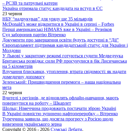
– РСЗВ та патрульні катери
Україна отримала статус кандидата на вступ в ЄС
23 червня
НБУ “надрукував” для уряду ще 35 мільярдів
McDonald’s може відкритися в Україні в серпні – Forbes
Перші американські HIMARS вже в Україні – Резніков
Суд заборонив партію Вітренко
Документи про завершення освіти будуть доступні в “Дії”
Європарламент підтримав кандидатський статус для України і
Молдови
У Львові у закритому режимі готуються судити Медведчука
Британська розвідка: сили РФ просунулися в бік Лисичанська
на 5 кілометрів
Влучання блискавки, утоплення, втрата свідомості: як надати
домедичну допомогу
Зеленський: Пришвидшення перемоги – наша національна
мета
22 червня
Вчителі з регіонів, де відновлять офлайн-навчання, мають
повернутися на роботу – Шкарлет
Шольц: Німеччина продовжить постачати зброю Україні
В Україні повністю зупинено нафтопереробку – Вітренко
Туреччина заявила, що досягла прогресу з Росією щодо
вивезення українського зерна
Copyright © 2016 - 2026
Сумські Дебати
.