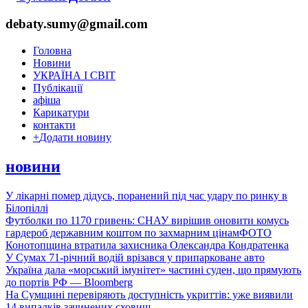
debaty.sumy@gmail.com
Головна
Новини
УКРАЇНА І СВІТ
Публікації
афіша
Карикатури
контакти
+
Додати новину
новини
У лікарні помер дідусь, поранений під час удару по ринку в
Білопіллі
Футболки по 1170 гривень: СНАУ вирішив оновити комусь
гардероб державним коштом по захмарним цінам
ФОТО
Конотопщина втратила захисника Олександра Кондратенка
У Сумах 71-річний водій врізався у припарковане авто
Україна дала «морський імунітет» частині суден, що прямують
до портів РФ — Bloomberg
На Сумщині перевіряють доступність укриттів: уже виявили
14 випадків зачинених сховищ