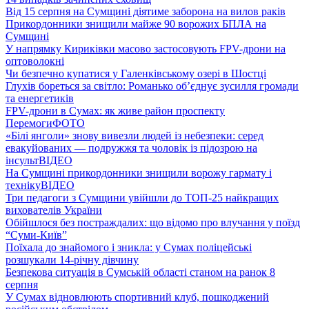
Від 15 серпня на Сумщині діятиме заборона на вилов раків
Прикордонники знищили майже 90 ворожих БПЛА на
Сумщині
У напрямку Кириківки масово застосовують FPV-дрони на
оптоволокні
Чи безпечно купатися у Галенківському озері в Шостці
Глухів бореться за світло: Романько об’єднує зусилля громади
та енергетиків
FPV-дрони в Сумах: як живе район проспекту
Перемоги
ФОТО
«Білі янголи» знову вивезли людей із небезпеки: серед
евакуйованих — подружжя та чоловік із підозрою на
інсульт
ВІДЕО
На Сумщині прикордонники знищили ворожу гармату і
техніку
ВІДЕО
Три педагоги з Сумщини увійшли до ТОП-25 найкращих
вихователів України
Обійшлося без постраждалих: що відомо про влучання у поїзд
“Суми-Київ”
Поїхала до знайомого і зникла: у Сумах поліцейські
розшукали 14-річну дівчину
Безпекова ситуація в Сумській області станом на ранок 8
серпня
У Сумах відновлюють спортивний клуб, пошкоджений