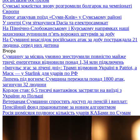
російським обстрілом
Сумські хокеїстки знову розгромили болгарок на чемпіонаті
Європи
Ворог атакував поїзд «Суми-Київ» у Сумському районі
У центрі Сум зіткнулися Dacia та електросамокат
На Північно-Слобожанському і Курському напрямках наші
захисники зупинили п’ять ворожих штурмів за добу
На Сумщині внаслідок російських атак за добу постраждала 21
людина, серед них дитина
Вчора
Сумщину за місяць умовно знеструмили повністю майже
тричі: енергетики відновили понад 1,34 млн підключень
«Імпульс згас за лічені дні»: Трамп відмовив Україні в Patriot, а
Маск — у Starlink для ударів по РФ
Липень під вогнем: Сумщина пережила понад 1800 атак,
загинули 32 людини
Кордон став: 6,5 тисячі вантажівок застрягли на виїзді з
України до Польщі
Ветеранам Сумщини спростять доступ до пенсій і виплат:
Пенсійний фонд працюватиме за новим алгоритмом
Росія щомісяця подвоює кількість ударів КАБами по Сумам