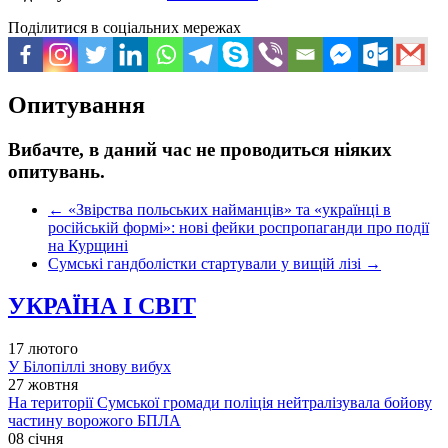
Поділитися в соціальних мережах
Опитування
Вибачте, в даний час не проводиться ніяких
опитувань.
←
«Звірства польських найманців» та «українці в
російській формі»: нові фейки роспропаганди про події
на Курщині
Сумські гандболістки стартували у вищій лізі
→
УКРАЇНА І СВІТ
17 лютого
У Білопіллі знову вибух
27 жовтня
На території Сумської громади поліція нейтралізувала бойову
частину ворожого БПЛА
08 січня