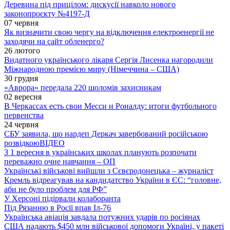
Деревина під прицілом: дискусії навколо нового
законопроєкту №4197-Д
07 червня
Як визначити свою чергу на відключення електроенергії не
заходячи на сайт обленерго?
26 лютого
Видатного українського лікаря Сергія Лисенка нагородили
Міжнародною премією миру (Німеччина – США)
30 грудня
«Аврора» передала 220 шоломів захисникам
02 вересня
В Черкассах есть свои Месси и Роналду: итоги футбольного
первенства
24 червня
СБУ заявила, що нардеп Деркач завербований російською
розвідкою
ВІДЕО
З 1 вересня в українських школах планують розпочати
переважно очне навчання – ОП
Українські військові вийшли з Сєвєродонецька – журналіст
Кремль відреагував на кандидатство України в ЄС: “головне,
аби не було проблем для РФ”
У Херсоні підірвали колаборанта
Під Рязанню в Росії впав Іл-76
Українська авіація завдала потужних ударів по росіянах
США надають $450 млн військової допомоги Україні, у пакеті