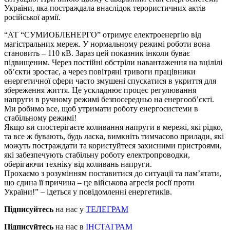
України, яка постраждала внаслідок терористичних актів
російської армії.
“АТ “СУМИОБЛЕНЕРГО” отримує електроенергію від
магістральних мереж. У нормальному режимі роботи вона
становить – 110 кВ. Зараз цей показник інколи буває
підвищеним. Через постійні обстріли навантаження на вцілілі
об’єкти зростає, а через повітряні тривоги працівники
енергетичної сфери часто змушені спускатися в укриття для
збереження життя. Це ускладнює процес регулювання
напруги в ручному режимі безпосередньо на енергооб’єкті.
Ми робимо все, щоб утримати роботу енергосистеми в
стабільному режимі!
Якщо ви спостерігаєте коливання напруги в мережі, які рідко,
та все ж бувають, будь ласка, вимкніть тимчасово прилади, які
можуть постраждати та користуйтеся захисними пристроями,
які забезпечують стабільну роботу електропроводки,
оберігаючи техніку від коливань напруги.
Прохаємо з розумінням поставитися до ситуації та пам’ятати,
що єдина її причина – це військова агресія росії проти
України!” – ідеться у повідомленні енергетиків.
Підписуйтесь
на нас у
ТЕЛЕГРАМ
Підписуйтесь
на нас в
ІНСТАГРАМ