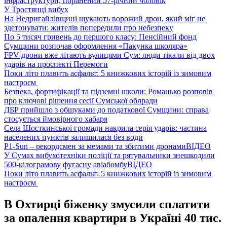
інфраструктури, поранений 57-річний чоловік
У Тростянці вибух
На Недригайлівщині шукають ворожий дрон, який міг не
здетонувати: жителів попередили про небезпеку
По 5 тисяч гривень до першого класу: Пенсійний фонд
Сумщини розпочав оформлення «Пакунка школяра»
FPV-дрони вже літають вулицями Сум: люди тікали від двох
ударів на проспекті Перемоги
Поки літо плавить асфальт: 5 книжкових історій із зимовим
настроєм
Безпека, фортифікації та підземні школи: Романько розповів
про ключові рішення сесії Сумської облради
ДБР прийшло з обшуками до податкової Сумщини: справа
стосується ймовірного хабаря
Села Шосткинської громади накрила серія ударів: частина
населених пунктів залишилася без води
P1-Sun – рекордсмен за мемами та збитими дронами
ВІДЕО
У Сумах вибухотехніки поліції та рятувальники знешкодили
500-кілограмову фугасну авіабомбу
ВІДЕО
Поки літо плавить асфальт: 5 книжкових історій із зимовим
настроєм
В Охтирці біженку змусили сплатити
за опалення квартири в Україні 40 тис.