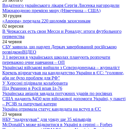
26 лютого
Видатного українського лікаря Сергія Лисенка нагородили
Міжнародною премією миру (Німеччина – США)
30 грудня
«Аврора» передала 220 шоломів захисникам
02 вересня
В Черкассах есть свои Месси и Роналду: итоги футбольного
первенства
24 червня
СБУ заявила, що нардеп Деркач завербований російською
розвідкою
ВІДЕО
З 1 вересня в українських школах планують розпочати
переважно очне навчання – ОП
Українські військові вийшли з Сєвєродонецька – журналіст
Кремль відреагував на кандидатство України в ЄС: “головне,
аби не було проблем для РФ”
У Херсоні підірвали колаборанта
Під Рязанню в Росії впав Іл-76
Українська авіація завдала потужних ударів по росіянах
США надають $450 млн військової допомоги Україні, у пакеті
– РСЗВ та патрульні катери
Україна отримала статус кандидата на вступ в ЄС
23 червня
НБУ “надрукував” для уряду ще 35 мільярдів
McDonald’s може відкритися в Україні в серпні – Forbes