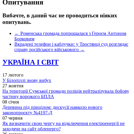
Опитування
Вибачте, в даний час не проводиться ніяких
опитувань.
←
Роменська громада попрощалася з Героєм Антоном
Борковим
Вкрадені телефон і каблучки: у Тростянці суд розглядає
справу російського військового
→
УКРАЇНА І СВІТ
17 лютого
У Білопіллі знову вибух
27 жовтня
На території Сумської громади поліція нейтралізувала бойову
частину ворожого БПЛА
08 січня
Деревина під прицілом: дискусії навколо нового
законопроєкту №4197-Д
07 червня
Як визначити свою чергу на відключення електроенергії не
заходячи на сайт обленерго?