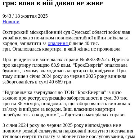
грн: вона в ній давно не живе
9:43 /
18 жовтня 2025
Новини
Охтирський міськрайонний суд Сумської області зобов’язав
українку, яка з початком повномасштабної війни виїхала за
кордон, заплатити за
опалення
більше 40 тис.
грн. Опалювалась квартира, в якій жінка не проживала.
Про це йдеться в матеріалах справи №583/3392/25. Йдеться
про квартиру площею 63,9 кв.м. “БрокЕнергія” опалювала
будинок, в якому знаходилась квартира відповідачки. При
тому лише з січня 2024 року до червня 2025 року виникла
заборгованість в сумі 40 669 грн.
“Відповідачка звернулася до ТОВ “БрокЕнергія” із цією
заявою про реструктуризацію заборгованості в сумі 30 тис.
грн на 36 місяців, повідомила, що заборгованість виникла в
зв`язку із виїздом за кордон. Інші власники квартири
перебувають за кордоном”, – йдеться в матеріалах справи.
З січня 2024 року до червня 2025 року відповідачка не в
повному розмірі сплачувала нараховані послуги з постачання
теплової енергії та плату за абонентське обслуговування, сума