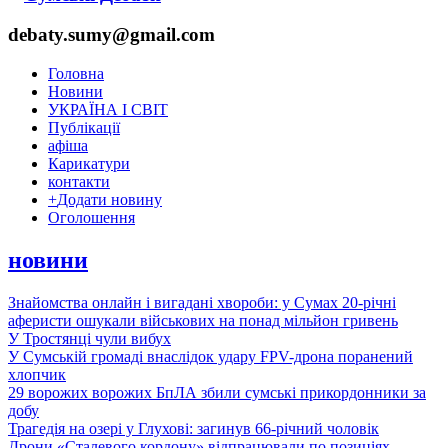
debaty.sumy@gmail.com
Головна
Новини
УКРАЇНА І СВІТ
Публікації
афіша
Карикатури
контакти
+
Додати новину
Оголошення
новини
Знайомства онлайн і вигадані хвороби: у Сумах 20-річні
аферисти ошукали військових на понад мільйон гривень
У Тростянці чули вибух
У Сумській громаді внаслідок удару FPV-дрона поранений
хлопчик
29 ворожих ворожих БпЛА збили сумські прикордонники за
добу
Трагедія на озері у Глухові: загинув 66-річний чоловік
Дрони «Сталевого кордону» відпрацювали по позиціях,