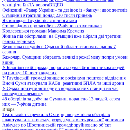
техніці та БпЛА ворога
ВІДЕО
Фейковий «Радар України» та дзвінок із «банку»: двоє жителів
Сумщини втратили понад 230 тисяч гривень
Як виглядає Глухів після нічної атаки
Стало відомо про загибель 22-річного захисника з
Кролевецької громади Максима Кременя
Жнива під обстрілами: на Сумщині вже зібрали дві третини
ранніх зернових
Безпекова ситуація в Сумській області станом на ранок 7
серпня
Бджолярі Сумщини збирають великі врожаї меду попри умови
війни
У Білопільській громаді ворог атакував безпілотником людей
на ринку: 10 постраждалих
У Глухівській громаді знищене росіянами поштове відділення
Вночі Суми атакували КАБи, реактивні БПЛА та інші дрони
У Сумах призупинять одну з водонасосних станцій на час
проведення ремонту
48 обстрілів за добу: на Сумщині поранено 13 людей, серед
них — 7-річна дитина
Вчора
Театр замість гречки: в Охтирці людям після обстрілів
влаштували «акторську розрядку» замість реальної допомоги
Авіаудар по Шосткинській громаді: зруйновано об’єкт