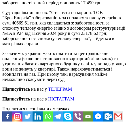
заборгованості за цей період становить 17 490 грн.
Суд задовільнив позов. “Стягнути на користь ТОВ
“БрокЕнергія” заборгованість за спожиту теплову енергію в
сумі 40669,61 грн, яка складається з: заборгованості за
спожиту теплову енергію згідно з договором реструктуризації
№1AБ-Р24 від 11січня 2024 року в сумі 23178,62 грн;
заборгованості за спожиту теплову енергію”, – йдеться в
матеріалах справи.
Зазначимо, українці мають платити за централізоване
опалення (якщо не встановлено квартирний лічильник) та
утримання багатоквартирного будинку навіть у випадку, якщо
вони не живуть у квартирі. Також нараховуватиметься і
абонплата на газ. При цьому такі нарахування майже
неможливо скасувати через суд.
Підписуйтесь
на нас у
ТЕЛЕГРАМ
Підписуйтесь
на нас в
ІНСТАГРАМ
Поділитися в соціальних мережах