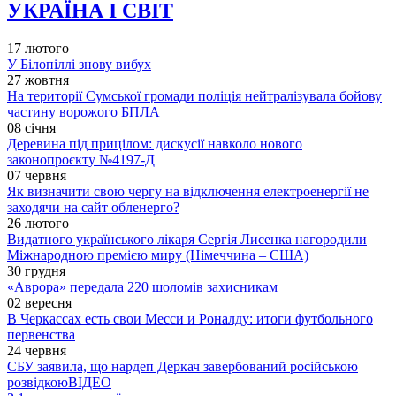
УКРАЇНА І СВІТ
17 лютого
У Білопіллі знову вибух
27 жовтня
На території Сумської громади поліція нейтралізувала бойову
частину ворожого БПЛА
08 січня
Деревина під прицілом: дискусії навколо нового
законопроєкту №4197-Д
07 червня
Як визначити свою чергу на відключення електроенергії не
заходячи на сайт обленерго?
26 лютого
Видатного українського лікаря Сергія Лисенка нагородили
Міжнародною премією миру (Німеччина – США)
30 грудня
«Аврора» передала 220 шоломів захисникам
02 вересня
В Черкассах есть свои Месси и Роналду: итоги футбольного
первенства
24 червня
СБУ заявила, що нардеп Деркач завербований російською
розвідкою
ВІДЕО