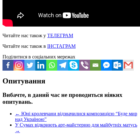
Читайте нас також у
ТЕЛЕГРАМ
Читайте нас також в
ІНСТАГРАМ
Поділитися в соціальних мережах
Опитування
Вибачте, в даний час не проводиться ніяких
опитувань.
←
Юні кролевчани відзначилися композицією “Буде мир
над Україною”
У Сумах відкриють арт-майстерню для майбутніх матусь
→