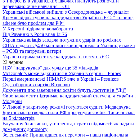
З 1 вересня в українських школах планують розпочати
переважно очне навчання – ОП
Українські військові вийшли з Сєвєродонецька – журналіст
Кремль відреагував на кандидатство України в ЄС: “головне,
аби не було проблем для РФ”
У Херсоні підірвали колаборанта
Під Рязанню в Росії впав Іл-76
Українська авіація завдала потужних ударів по росіянах
США надають $450 млн військової допомоги Україні, у пакеті
– РСЗВ та патрульні катери
Україна отримала статус кандидата на вступ в ЄС
23 червня
НБУ “надрукував” для уряду ще 35 мільярдів
McDonald’s може відкритися в Україні в серпні – Forbes
Перші американські HIMARS вже в Україні – Резніков
Суд заборонив партію Вітренко
Документи про завершення освіти будуть доступні в “Дії”
Європарламент підтримав кандидатський статус для України і
Молдови
У Львові у закритому режимі готуються судити Медведчука
Британська розвідка: сили РФ просунулися в бік Лисичанська
на 5 кілометрів
Влучання блискавки, утоплення, втрата свідомості: як надати
домедичну допомогу
Зеленський: Пришвидшення перемоги – наша національна