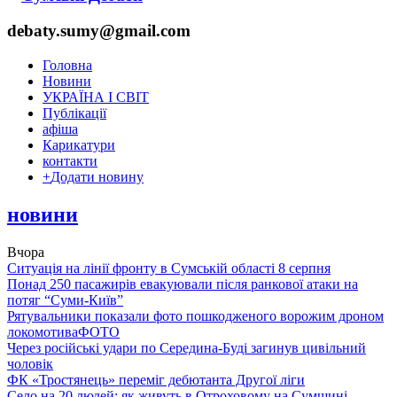
debaty.sumy@gmail.com
Головна
Новини
УКРАЇНА І СВІТ
Публікації
афіша
Карикатури
контакти
+
Додати новину
новини
Вчора
Ситуація на лінії фронту в Сумській області 8 серпня
Понад 250 пасажирів евакуювали після ранкової атаки на
потяг “Суми-Київ”
Рятувальники показали фото пошкодженого ворожим дроном
локомотива
ФОТО
Через російські удари по Середина-Буді загинув цивільний
чоловік
ФК «Тростянець» переміг дебютанта Другої ліги
Село на 20 людей: як живуть в Отроховому на Сумщині