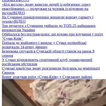
Перемоги
ФОТО
«Білі янголи» знову вивезли людей із небезпеки: серед
евакуйованих — подружжя та чоловік із підозрою на
інсульт
ВІДЕО
На Сумщині прикордонники знищили ворожу гармату і
техніку
ВІДЕО
Три педагоги з Сумщини увійшли до ТОП-25 найкращих
вихователів України
Обійшлося без постраждалих: що відомо про влучання у поїзд
“Суми-Київ”
Поїхала до знайомого і зникла: у Сумах поліцейські
розшукали 14-річну дівчину
Безпекова ситуація в Сумській області станом на ранок 8
серпня
У Сумах відновлюють спортивний клуб, пошкоджений
російським обстрілом
Сумські хокеїстки знову розгромили болгарок на чемпіонаті
Європи
Ворог атакував поїзд «Суми-Київ» у Сумському районі