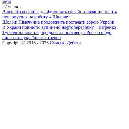
мета
22 червня
Вчителі з регіонів, де відновлять офлайн-навчання, мають
повернутися на роботу – Шкарлет
Шольц: Німеччина продовжить постачати зброю Україні
В Україні повністю зупинено нафтопереробку – Вітренко
Туреччина заявила, що досягла прогресу з Росією щодо
вивезення українського зерна
Copyright © 2016 - 2026
Сумські Дебати
.