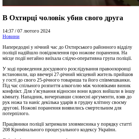
В Охтирці чоловік убив свого друга
14:37 /
07 лютого 2024
Новини
Напередодні у нічний час до Охтирського районного відділу
поліції надійшло повідомлення про ножове поранення. На
місце події негайно виїхала слідчо-оперативна група поліції.
У ході проведення досудового розслідування правоохоронці
встановили, що ввечері 27-річний місцевий житель прийшов
у гості до свого 25-річного товариша та його співмешканки.
Під час спільного розпиття алкоголю між чоловіками виник
конфлікт. Для з’ясування відносин вони вдвох вийшли в іншу
кімнату. Нападник, вичерпавши словесні аргументи, взяв до
рук ножа та наніс декілька ударів в грудну клітину своєму
другові. Ножові поранення виявились смертельним для
потерпілого.
Працівники поліції затримали зловмисника у порядку статті
208 Кримінального процесуального кодексу України.