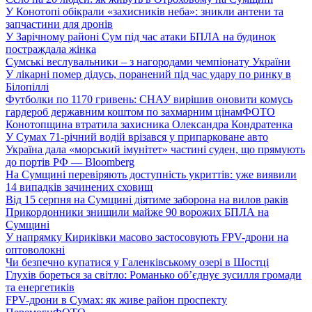
У Конотопі обікрали «захисників неба»: зникли антени та
запчастини для дронів
У Зарічному районі Сум під час атаки БПЛА на будинок
постраждала жінка
Сумські веслувальники – з нагородами чемпіонату України
У лікарні помер дідусь, поранений під час удару по ринку в
Білопіллі
Футболки по 1170 гривень: СНАУ вирішив оновити комусь
гардероб державним коштом по захмарним цінам
ФОТО
Конотопщина втратила захисника Олександра Кондратенка
У Сумах 71-річний водій врізався у припарковане авто
Україна дала «морський імунітет» частині суден, що прямують
до портів РФ — Bloomberg
На Сумщині перевіряють доступність укриттів: уже виявили
14 випадків зачинених сховищ
Від 15 серпня на Сумщині діятиме заборона на вилов раків
Прикордонники знищили майже 90 ворожих БПЛА на
Сумщині
У напрямку Кириківки масово застосовують FPV-дрони на
оптоволокні
Чи безпечно купатися у Галенківському озері в Шостці
Глухів бореться за світло: Романько об’єднує зусилля громади
та енергетиків
FPV-дрони в Сумах: як живе район проспекту