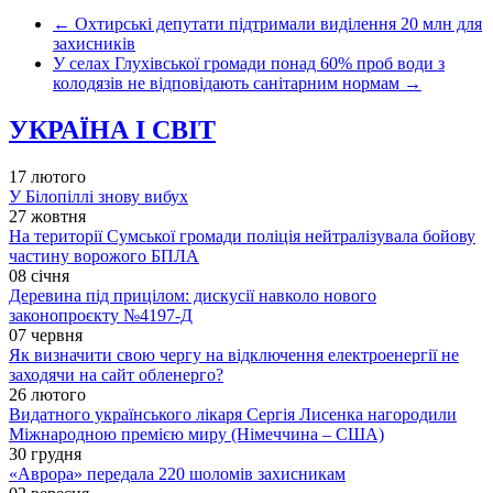
←
Охтирські депутати підтримали виділення 20 млн для
захисників
У селах Глухівської громади понад 60% проб води з
колодязів не відповідають санітарним нормам
→
УКРАЇНА І СВІТ
17 лютого
У Білопіллі знову вибух
27 жовтня
На території Сумської громади поліція нейтралізувала бойову
частину ворожого БПЛА
08 січня
Деревина під прицілом: дискусії навколо нового
законопроєкту №4197-Д
07 червня
Як визначити свою чергу на відключення електроенергії не
заходячи на сайт обленерго?
26 лютого
Видатного українського лікаря Сергія Лисенка нагородили
Міжнародною премією миру (Німеччина – США)
30 грудня
«Аврора» передала 220 шоломів захисникам