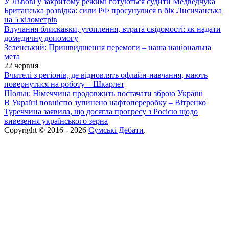
У Львові у закритому режимі готуються судити Медведчука
Британська розвідка: сили РФ просунулися в бік Лисичанська
на 5 кілометрів
Влучання блискавки, утоплення, втрата свідомості: як надати
домедичну допомогу
Зеленський: Пришвидшення перемоги – наша національна
мета
22 червня
Вчителі з регіонів, де відновлять офлайн-навчання, мають
повернутися на роботу – Шкарлет
Шольц: Німеччина продовжить постачати зброю Україні
В Україні повністю зупинено нафтопереробку – Вітренко
Туреччина заявила, що досягла прогресу з Росією щодо
вивезення українського зерна
Copyright © 2016 - 2026
Сумські Дебати
.