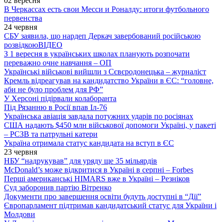
02 вересня
В Черкассах есть свои Месси и Роналду: итоги футбольного
первенства
24 червня
СБУ заявила, що нардеп Деркач завербований російською
розвідкою
ВІДЕО
З 1 вересня в українських школах планують розпочати
переважно очне навчання – ОП
Українські військові вийшли з Сєвєродонецька – журналіст
Кремль відреагував на кандидатство України в ЄС: “головне,
аби не було проблем для РФ”
У Херсоні підірвали колаборанта
Під Рязанню в Росії впав Іл-76
Українська авіація завдала потужних ударів по росіянах
США надають $450 млн військової допомоги Україні, у пакеті
– РСЗВ та патрульні катери
Україна отримала статус кандидата на вступ в ЄС
23 червня
НБУ “надрукував” для уряду ще 35 мільярдів
McDonald’s може відкритися в Україні в серпні – Forbes
Перші американські HIMARS вже в Україні – Резніков
Суд заборонив партію Вітренко
Документи про завершення освіти будуть доступні в “Дії”
Європарламент підтримав кандидатський статус для України і
Молдови