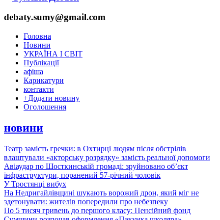
debaty.sumy@gmail.com
Головна
Новини
УКРАЇНА І СВІТ
Публікації
афіша
Карикатури
контакти
+
Додати новину
Оголошення
новини
Театр замість гречки: в Охтирці людям після обстрілів
влаштували «акторську розрядку» замість реальної допомоги
Авіаудар по Шосткинській громаді: зруйновано об’єкт
інфраструктури, поранений 57-річний чоловік
У Тростянці вибух
На Недригайлівщині шукають ворожий дрон, який міг не
здетонувати: жителів попередили про небезпеку
По 5 тисяч гривень до першого класу: Пенсійний фонд
Сумщини розпочав оформлення «Пакунка школяра»