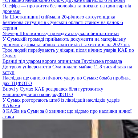
«Страшно неймовірно було». Дружина загиблого Миколи
Олефіра — про життя без чоловіка та поїздки на цвинтар під
дронами
На Шосткинщині спіймали 20-річного автоугонщика
Безпекова ситуація в Сумській області станом на ранок 6
серпня
Увечері Шосткинську громаду атакували безпілотники
У Сумській громаді приймають документи на матеріальну
допомогу дітям загиблих захисників і захисниць на 2027 рік
Троє людей перебувають у лікарні після нічних ударів КАБ по
Сумах
Вранці під ударом ворога опинилася Глухівська громада
До трьох університетів Сум подали майже 11,8 тисячі заяв на
вступ
Наслідки ще одного нічного удару по Сумах: бомба пробила
дах ТЦ
ФОТО
Вночі у Сумах КАБ розірвався біля гуртожитку
машинобудівного коледжу
ФОТО
У Сумах розгортають штаб із ліквідації наслідків ударів
КАБами
8 КАБів на Суми за 8 хвилин: що відомо про наслідки нічної
атаки