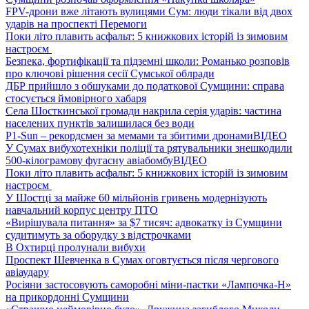
FPV-дрони вже літають вулицями Сум: люди тікали від двох
ударів на проспекті Перемоги
Поки літо плавить асфальт: 5 книжкових історій із зимовим
настроєм
Безпека, фортифікації та підземні школи: Романько розповів
про ключові рішення сесії Сумської облради
ДБР прийшло з обшуками до податкової Сумщини: справа
стосується ймовірного хабаря
Села Шосткинської громади накрила серія ударів: частина
населених пунктів залишилася без води
P1-Sun – рекордсмен за мемами та збитими дронами
ВІДЕО
У Сумах вибухотехніки поліції та рятувальники знешкодили
500-кілограмову фугасну авіабомбу
ВІДЕО
Поки літо плавить асфальт: 5 книжкових історій із зимовим
настроєм
У Шостці за майже 60 мільйонів гривень модернізують
навчальний корпус центру ПТО
«Вирішувала питання» за $7 тисяч: адвокатку із Сумщини
судитимуть за оборудку з відстрочками
В Охтирці пролунали вибухи
Проспект Шевченка в Сумах оговтується після чергового
авіаудару
Росіяни застосовують саморобні міни-пастки «Лампочка-Н»
на прикордонні Сумщини