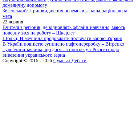
домедичну допомогу
Зеленський: Пришвидшення перемоги – наша національна
мета
22 червня
Вчителі з регіонів, де відновлять офлайн-навчання, мають
повернутися на роботу – Шкарлет
Шольц: Німеччина продовжить постачати зброю Україні
В Україні повністю зупинено нафтопереробку – Вітренко
Туреччина заявила, що досягла прогресу з Росією щодо
вивезення українського зерна
Copyright © 2016 - 2026
Сумські Дебати
.