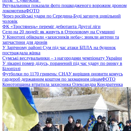
потяг “Суми-Київ”
Рятувальники показали фото пошкодженого ворожим дроном
локомотива
ФОТО
Через російські удари по Середина-Буді загинув цивільний
чоловік
ФК «Тростянець» переміг дебютанта Другої ліги
Село на 20 людей: як живуть в Отроховому на Сумщині
У Конотопі обікрали «захисників неба»: зникли антени та
запчастини для дронів
У Зарічному районі Сум під час атаки БПЛА на будинок
постраждала жінка
Сумські веслувальники – з нагородами чемпіонату України
У лікарні помер дідусь, поранений під час удару по ринку в
Білопіллі
Футболки по 1170 гривень: СНАУ вирішив оновити комусь
гардероб державним коштом по захмарним цінам
ФОТО
Конотопщина втратила захисника Олександра Кондратенка