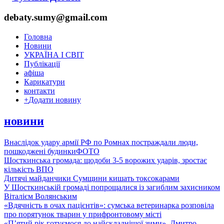
debaty.sumy@gmail.com
Головна
Новини
УКРАЇНА І СВІТ
Публікації
афіша
Карикатури
контакти
+
Додати новину
новини
Внаслідок удару армії РФ по Ромнах постраждали люди,
пошкоджені будинки
ФОТО
Шосткинська громада: щодоби 3-5 ворожих ударів, зростає
кількість ВПО
Дитячі майданчики Сумщини кишать токсокарами
У Шосткинській громаді попрощалися із загиблим захисником
Віталієм Волянським
«Вдячність в очах пацієнтів»: сумська ветеринарка розповіла
про порятунок тварин у прифронтовому місті
«П’ятий рік готуємося до найскладнішої зими». Дмитро