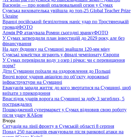
Васюнін — про новий опалювальний сезон у Сумах
Сумська вихователька увійшла до топ-25 Global Teacher Prize
Ukraine
Вранці російський безпілотник наніс удар по Тростянецькій
громаді
ФОТО
Армія РФ атакувала Ромни сьогодні зранку
ФОТО
У Сумах затвердили план інвестицій до 2029 року, але без
фінансування
На даху будинку на Сумщині знайшли 120-мм міну
Сумські хокеїстки зіграють у фіналі чемпіонату Європи
У Сумах перевірили воду з озер і річки: чи є перевищення
норм?
Діти Сумщини поїхали на оздоровлення до Польщі
Вночі ворог ударив авіацією по обʼєкту дорожньої
інфраструктури на Сумщині
Евакуація заради життя: до кого звертатися на Сумщині, щоб
виїхати з прикордоння
Внаслідок ударів ворога на Сумщині за добу 3 загиблих, 5
постраждалих
Пошкоджений супермаркет у Сумах відновив свою роботу
після удару КАБом
Вчора
Ситуація на лінії фронту в Сумській області 8 серпня
Понад 250 пасажирів евакуювали після ранкової атаки на