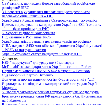
СБУ заявила, що нардеп Деркач завербований російською
розвідкою
ВІДЕО
З 1 вересня в українських школах планують розпочати
переважно очне навчання – ОП
Українські військові вийшли з Сєвєродонецька – журналіст
Кремль відреагував на кандидатство України в ЄС: “головне,
аби не було проблем для РФ”
У Херсоні підірвали колаборанта
Під Рязанню в Росії впав Іл-76
Українська авіація завдала потужних ударів по росіянах
США надають $450 млн військової допомоги Україні, у пакеті
– РСЗВ та патрульні катери
Україна отримала статус кандидата на вступ в ЄС
23 червня
НБУ “надрукував” для уряду ще 35 мільярдів
McDonald’s може відкритися в Україні в серпні – Forbes
Перші американські HIMARS вже в Україні – Резніков
Суд заборонив партію Вітренко
Документи про завершення освіти будуть доступні в “Дії”
Європарламент підтримав кандидатський статус для України і
Молдови
У Львові у закритому режимі готуються судити Медведчука
Британська розвідка: сили РФ просунулися в бік Лисичанська
на 5 кілометрів
Влучання блискавки, утоплення, втрата свідомості: як надати