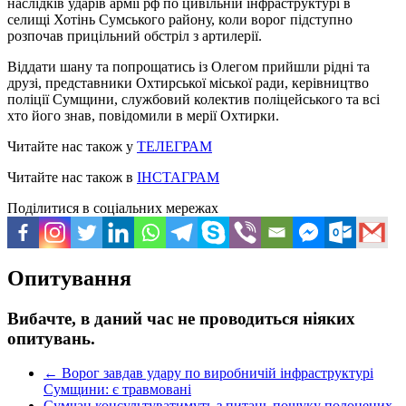
наслідків ударів армії рф по цивільній інфраструктурі в
селищі Хотінь Сумського району, коли ворог підступно
розпочав прицільний обстріл з артилерії.
Віддати шану та попрощатись із Олегом прийшли рідні та
друзі, представники Охтирської міської ради, керівництво
поліції Сумщини, службовий колектив поліцейського та всі
хто його знав, повідомили в мерії Охтирки.
Читайте нас також у
ТЕЛЕГРАМ
Читайте нас також в
ІНСТАГРАМ
Поділитися в соціальних мережах
Опитування
Вибачте, в даний час не проводиться ніяких
опитувань.
←
Ворог завдав удару по виробничій інфраструктурі
Сумщини: є травмовані
Сумчан консультуватимуть з питань пошуку полонених