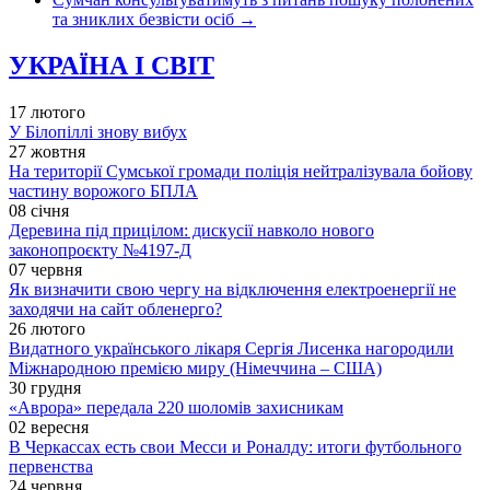
та зниклих безвісти осіб
→
УКРАЇНА І СВІТ
17 лютого
У Білопіллі знову вибух
27 жовтня
На території Сумської громади поліція нейтралізувала бойову
частину ворожого БПЛА
08 січня
Деревина під прицілом: дискусії навколо нового
законопроєкту №4197-Д
07 червня
Як визначити свою чергу на відключення електроенергії не
заходячи на сайт обленерго?
26 лютого
Видатного українського лікаря Сергія Лисенка нагородили
Міжнародною премією миру (Німеччина – США)
30 грудня
«Аврора» передала 220 шоломів захисникам
02 вересня
В Черкассах есть свои Месси и Роналду: итоги футбольного
первенства
24 червня