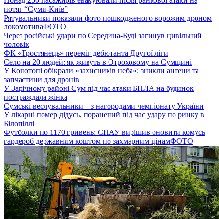
Понад 250 пасажирів евакуювали після ранкової атаки на
потяг “Суми-Київ”
Рятувальники показали фото пошкодженого ворожим дроном
локомотива
ФОТО
Через російські удари по Середина-Буді загинув цивільний
чоловік
ФК «Тростянець» переміг дебютанта Другої ліги
Село на 20 людей: як живуть в Отроховому на Сумщині
У Конотопі обікрали «захисників неба»: зникли антени та
запчастини для дронів
У Зарічному районі Сум під час атаки БПЛА на будинок
постраждала жінка
Сумські веслувальники – з нагородами чемпіонату України
У лікарні помер дідусь, поранений під час удару по ринку в
Білопіллі
Футболки по 1170 гривень: СНАУ вирішив оновити комусь
гардероб державним коштом по захмарним цінам
ФОТО