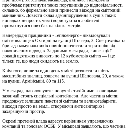
проблема: притягнути таких порушників до відповідальності
складно, бо формально вони принесли відходи на сміттєвий
майданчик. Довести склад адмінпорушення в суді в таких
випадках непросто, чим і користуються любителі
промахнутися повз бак на кілька метрів.
Напередодні працівники «Теплоенерго» ліквідовували
сміттєзвалище в Охтирці на вулиці Штагера, 3. Спецтехніка та
бригада комунальників повністю очистили територію від
накопичених відходів. За даними міськради, лише з цієї
локації щотижня вивозять по 12 кубометрів сміття — і це
тільки те, що люди скидають на землю.
Крім того, лише за один день у місті розчистили шість
масштабних звалищ, зокрема на вулиці Шаповала, 29, а також
на вулиці Армійській, 80 та 115.
У міськраді наголошують: поруч зі стихійними звалищами
зазвичай стоять спеціальні контейнери. Але частина містян
продовжує залишати пакети зі сміттям та великогабаритні
відходи просто на землі, створюючи антисанітарію і
захаращуючи простір.
Окремі претензії влада адресує керівникам управляючих
компаній та головам ОСББ. У міськраді заявляють, що частина