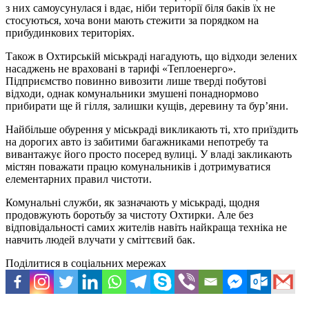
з них самоусунулася і вдає, ніби території біля баків їх не
стосуються, хоча вони мають стежити за порядком на
прибудинкових територіях.
Також в Охтирській міськраді нагадують, що відходи зелених
насаджень не враховані в тарифі «Теплоенерго».
Підприємство повинно вивозити лише тверді побутові
відходи, однак комунальники змушені понаднормово
прибирати ще й гілля, залишки кущів, деревину та бур’яни.
Найбільше обурення у міськраді викликають ті, хто приїздить
на дорогих авто із забитими багажниками непотребу та
вивантажує його просто посеред вулиці. У владі закликають
містян поважати працю комунальників і дотримуватися
елементарних правил чистоти.
Комунальні служби, як зазначають у міськраді, щодня
продовжують боротьбу за чистоту Охтирки. Але без
відповідальності самих жителів навіть найкраща техніка не
навчить людей влучати у сміттєвий бак.
Поділитися в соціальних мережах