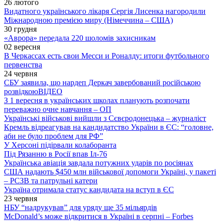
26 лютого
Видатного українського лікаря Сергія Лисенка нагородили
Міжнародною премією миру (Німеччина – США)
30 грудня
«Аврора» передала 220 шоломів захисникам
02 вересня
В Черкассах есть свои Месси и Роналду: итоги футбольного
первенства
24 червня
СБУ заявила, що нардеп Деркач завербований російською
розвідкою
ВІДЕО
З 1 вересня в українських школах планують розпочати
переважно очне навчання – ОП
Українські військові вийшли з Сєвєродонецька – журналіст
Кремль відреагував на кандидатство України в ЄС: “головне,
аби не було проблем для РФ”
У Херсоні підірвали колаборанта
Під Рязанню в Росії впав Іл-76
Українська авіація завдала потужних ударів по росіянах
США надають $450 млн військової допомоги Україні, у пакеті
– РСЗВ та патрульні катери
Україна отримала статус кандидата на вступ в ЄС
23 червня
НБУ “надрукував” для уряду ще 35 мільярдів
McDonald’s може відкритися в Україні в серпні – Forbes