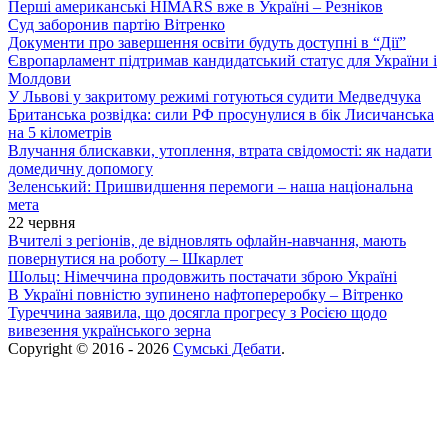
Перші американські HIMARS вже в Україні – Резніков
Суд заборонив партію Вітренко
Документи про завершення освіти будуть доступні в “Дії”
Європарламент підтримав кандидатський статус для України і
Молдови
У Львові у закритому режимі готуються судити Медведчука
Британська розвідка: сили РФ просунулися в бік Лисичанська
на 5 кілометрів
Влучання блискавки, утоплення, втрата свідомості: як надати
домедичну допомогу
Зеленський: Пришвидшення перемоги – наша національна
мета
22 червня
Вчителі з регіонів, де відновлять офлайн-навчання, мають
повернутися на роботу – Шкарлет
Шольц: Німеччина продовжить постачати зброю Україні
В Україні повністю зупинено нафтопереробку – Вітренко
Туреччина заявила, що досягла прогресу з Росією щодо
вивезення українського зерна
Copyright © 2016 - 2026
Сумські Дебати
.