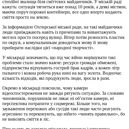
стихійні звалища біля сміттєвих майданчиків. У міській раді
кажуть: ситуація тягнеться вже понад 10 років, а деякі містяни,
маючи поруч порожні контейнери, все одно вперто кидають
сміття просто на землю.
За інформацією Охтирської міської ради, на такі майданчики
люди приїжджають навіть із причепами та вивантажують
мотлох просто посеред вулиці. Вітер потім розносить пластик
по окрузі, а комунальникам доводиться знову й знову
прибирати наслідки цієї «народної творчості».
У міськраді зазначають, що під час війни вирішувати такі
проблеми стало значно важче: ресурси громади обмежені,
підприємства відчувають гострий брак кадрів, а кожен літр
пального і кожна робоча рука нині на вагу золота. Водночас
кількість відходів, які продукують люди, зросла в рази.
Окремо в міськраді пояснили, чому камери
відеоспостереження не завжди рятують ситуацію. За словами
чиновників, порушників не лякає ні об’єктив камери, ні
перспектива потрапити у соцмережі. Більше того, на
зауваження перехожих або сусідів такі люди часто реагують
агресивно та переконують, що нібито «чинять правильно», бо
не вивозять сміття в ліс.
При цьому, як зазначає міськрада, виникає і юридична