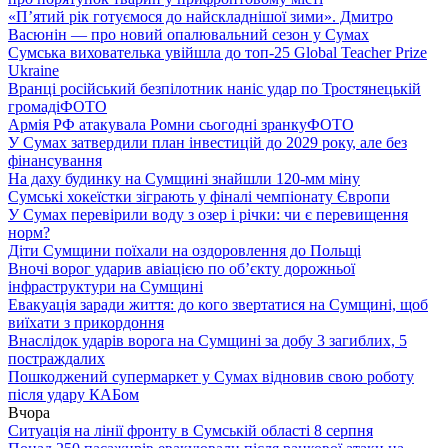
«П’ятий рік готуємося до найскладнішої зими». Дмитро
Васюнін — про новий опалювальний сезон у Сумах
Сумська вихователька увійшла до топ-25 Global Teacher Prize
Ukraine
Вранці російський безпілотник наніс удар по Тростянецькій
громаді
ФОТО
Армія РФ атакувала Ромни сьогодні зранку
ФОТО
У Сумах затвердили план інвестицій до 2029 року, але без
фінансування
На даху будинку на Сумщині знайшли 120-мм міну
Сумські хокеїстки зіграють у фіналі чемпіонату Європи
У Сумах перевірили воду з озер і річки: чи є перевищення
норм?
Діти Сумщини поїхали на оздоровлення до Польщі
Вночі ворог ударив авіацією по обʼєкту дорожньої
інфраструктури на Сумщині
Евакуація заради життя: до кого звертатися на Сумщині, щоб
виїхати з прикордоння
Внаслідок ударів ворога на Сумщині за добу 3 загиблих, 5
постраждалих
Пошкоджений супермаркет у Сумах відновив свою роботу
після удару КАБом
Вчора
Ситуація на лінії фронту в Сумській області 8 серпня