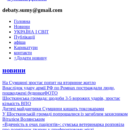
debaty.sumy@gmail.com
Головна
Новини
УКРАЇНА І СВІТ
Публікації
афіша
Карикатури
контакти
+
Додати новину
новини
На Сумщині зростає попит на вторинне житло
Внаслідок удару армії РФ по Ромнах постраждали люди,
пошкоджені будинки
ФОТО
Шосткинська громада: щодоби 3-5 ворожих ударів, зростає
кількість ВПО
Дитячі майданчики Сумщини кишать токсокарами
У Шосткинській громаді попрощалися із загиблим захисником
Віталієм Волянським
«Вдячність в очах пацієнтів»: сумська ветеринарка розповіла
про порятунок тварин у прифронтовому місті