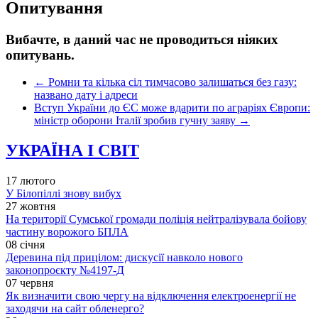
Опитування
Вибачте, в даний час не проводиться ніяких
опитувань.
←
Ромни та кілька сіл тимчасово залишаться без газу:
названо дату і адреси
Вступ України до ЄС може вдарити по аграріях Європи:
міністр оборони Італії зробив гучну заяву
→
УКРАЇНА І СВІТ
17 лютого
У Білопіллі знову вибух
27 жовтня
На території Сумської громади поліція нейтралізувала бойову
частину ворожого БПЛА
08 січня
Деревина під прицілом: дискусії навколо нового
законопроєкту №4197-Д
07 червня
Як визначити свою чергу на відключення електроенергії не
заходячи на сайт обленерго?