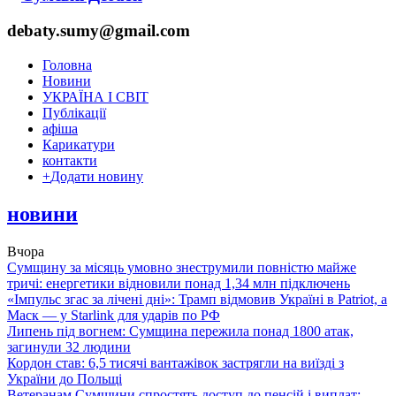
debaty.sumy@gmail.com
Головна
Новини
УКРАЇНА І СВІТ
Публікації
афіша
Карикатури
контакти
+
Додати новину
новини
Вчора
Сумщину за місяць умовно знеструмили повністю майже
тричі: енергетики відновили понад 1,34 млн підключень
«Імпульс згас за лічені дні»: Трамп відмовив Україні в Patriot, а
Маск — у Starlink для ударів по РФ
Липень під вогнем: Сумщина пережила понад 1800 атак,
загинули 32 людини
Кордон став: 6,5 тисячі вантажівок застрягли на виїзді з
України до Польщі
Ветеранам Сумщини спростять доступ до пенсій і виплат: