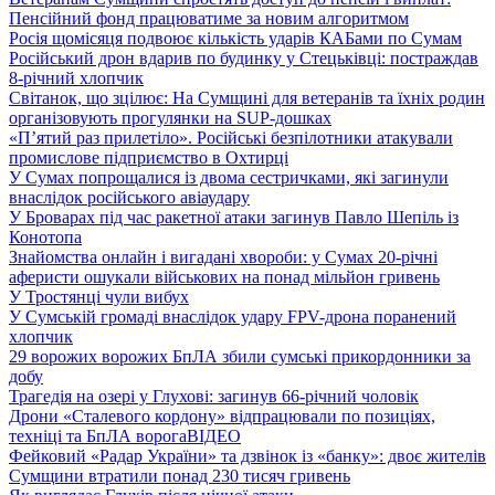
Пенсійний фонд працюватиме за новим алгоритмом
Росія щомісяця подвоює кількість ударів КАБами по Сумам
Російський дрон вдарив по будинку у Стецьківці: постраждав
8-річний хлопчик
Світанок, що зцілює: На Сумщині для ветеранів та їхніх родин
організовують прогулянки на SUP-дошках
«П’ятий раз прилетіло». Російські безпілотники атакували
промислове підприємство в Охтирці
У Сумах попрощалися із двома сестричками, які загинули
внаслідок російського авіаудару
У Броварах під час ракетної атаки загинув Павло Шепіль із
Конотопа
Знайомства онлайн і вигадані хвороби: у Сумах 20-річні
аферисти ошукали військових на понад мільйон гривень
У Тростянці чули вибух
У Сумській громаді внаслідок удару FPV-дрона поранений
хлопчик
29 ворожих ворожих БпЛА збили сумські прикордонники за
добу
Трагедія на озері у Глухові: загинув 66-річний чоловік
Дрони «Сталевого кордону» відпрацювали по позиціях,
техніці та БпЛА ворога
ВІДЕО
Фейковий «Радар України» та дзвінок із «банку»: двоє жителів
Сумщини втратили понад 230 тисяч гривень