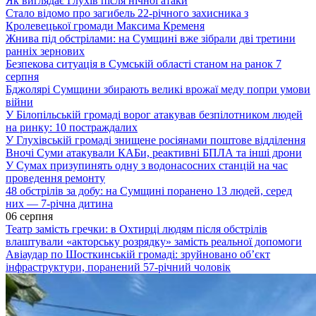
Як виглядає Глухів після нічної атаки
Стало відомо про загибель 22-річного захисника з
Кролевецької громади Максима Кременя
Жнива під обстрілами: на Сумщині вже зібрали дві третини
ранніх зернових
Безпекова ситуація в Сумській області станом на ранок 7
серпня
Бджолярі Сумщини збирають великі врожаї меду попри умови
війни
У Білопільській громаді ворог атакував безпілотником людей
на ринку: 10 постраждалих
У Глухівській громаді знищене росіянами поштове відділення
Вночі Суми атакували КАБи, реактивні БПЛА та інші дрони
У Сумах призупинять одну з водонасосних станцій на час
проведення ремонту
48 обстрілів за добу: на Сумщині поранено 13 людей, серед
них — 7-річна дитина
06 серпня
Театр замість гречки: в Охтирці людям після обстрілів
влаштували «акторську розрядку» замість реальної допомоги
Авіаудар по Шосткинській громаді: зруйновано об’єкт
інфраструктури, поранений 57-річний чоловік