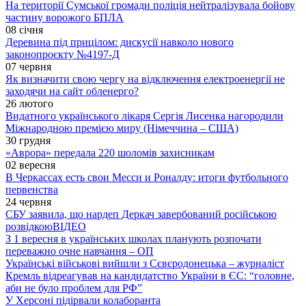
На території Сумської громади поліція нейтралізувала бойову
частину ворожого БПЛА
08 січня
Деревина під прицілом: дискусії навколо нового
законопроєкту №4197-Д
07 червня
Як визначити свою чергу на відключення електроенергії не
заходячи на сайт обленерго?
26 лютого
Видатного українського лікаря Сергія Лисенка нагородили
Міжнародною премією миру (Німеччина – США)
30 грудня
«Аврора» передала 220 шоломів захисникам
02 вересня
В Черкассах есть свои Месси и Роналду: итоги футбольного
первенства
24 червня
СБУ заявила, що нардеп Деркач завербований російською
розвідкою
ВІДЕО
З 1 вересня в українських школах планують розпочати
переважно очне навчання – ОП
Українські військові вийшли з Сєвєродонецька – журналіст
Кремль відреагував на кандидатство України в ЄС: “головне,
аби не було проблем для РФ”
У Херсоні підірвали колаборанта