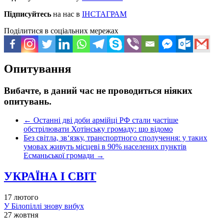
Підписуйтесь
на нас в
ІНСТАГРАМ
Поділитися в соціальних мережах
Опитування
Вибачте, в даний час не проводиться ніяких
опитувань.
←
Останні дві доби армійці РФ стали частіше
обстрілювати Хотінську громаду: що відомо
Без світла, зв‘язку, транспортного сполучення: у таких
умовах живуть місцеві в 90% населених пунктів
Есманьської громади
→
УКРАЇНА І СВІТ
17 лютого
У Білопіллі знову вибух
27 жовтня