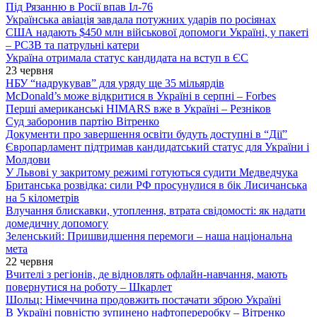
Під Рязанню в Росії впав Іл-76
Українська авіація завдала потужних ударів по росіянах
США надають $450 млн військової допомоги Україні, у пакеті
– РСЗВ та патрульні катери
Україна отримала статус кандидата на вступ в ЄС
23 червня
НБУ “надрукував” для уряду ще 35 мільярдів
McDonald’s може відкритися в Україні в серпні – Forbes
Перші американські HIMARS вже в Україні – Резніков
Суд заборонив партію Вітренко
Документи про завершення освіти будуть доступні в “Дії”
Європарламент підтримав кандидатський статус для України і
Молдови
У Львові у закритому режимі готуються судити Медведчука
Британська розвідка: сили РФ просунулися в бік Лисичанська
на 5 кілометрів
Влучання блискавки, утоплення, втрата свідомості: як надати
домедичну допомогу
Зеленський: Пришвидшення перемоги – наша національна
мета
22 червня
Вчителі з регіонів, де відновлять офлайн-навчання, мають
повернутися на роботу – Шкарлет
Шольц: Німеччина продовжить постачати зброю Україні
В Україні повністю зупинено нафтопереробку – Вітренко