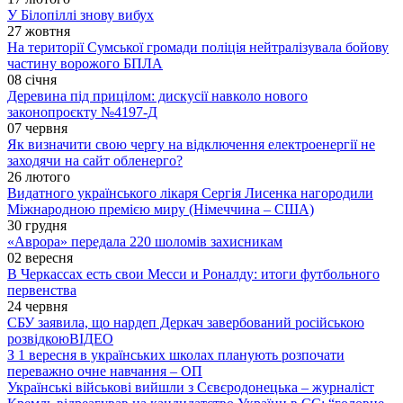
У Білопіллі знову вибух
27 жовтня
На території Сумської громади поліція нейтралізувала бойову
частину ворожого БПЛА
08 січня
Деревина під прицілом: дискусії навколо нового
законопроєкту №4197-Д
07 червня
Як визначити свою чергу на відключення електроенергії не
заходячи на сайт обленерго?
26 лютого
Видатного українського лікаря Сергія Лисенка нагородили
Міжнародною премією миру (Німеччина – США)
30 грудня
«Аврора» передала 220 шоломів захисникам
02 вересня
В Черкассах есть свои Месси и Роналду: итоги футбольного
первенства
24 червня
СБУ заявила, що нардеп Деркач завербований російською
розвідкою
ВІДЕО
З 1 вересня в українських школах планують розпочати
переважно очне навчання – ОП
Українські військові вийшли з Сєвєродонецька – журналіст