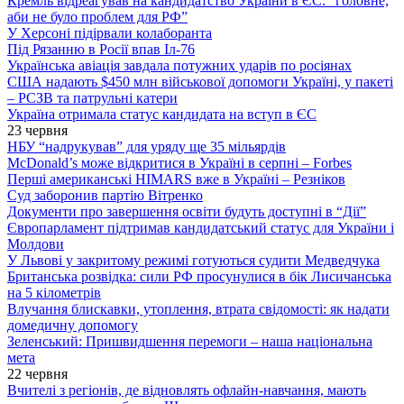
Кремль відреагував на кандидатство України в ЄС: “головне,
аби не було проблем для РФ”
У Херсоні підірвали колаборанта
Під Рязанню в Росії впав Іл-76
Українська авіація завдала потужних ударів по росіянах
США надають $450 млн військової допомоги Україні, у пакеті
– РСЗВ та патрульні катери
Україна отримала статус кандидата на вступ в ЄС
23 червня
НБУ “надрукував” для уряду ще 35 мільярдів
McDonald’s може відкритися в Україні в серпні – Forbes
Перші американські HIMARS вже в Україні – Резніков
Суд заборонив партію Вітренко
Документи про завершення освіти будуть доступні в “Дії”
Європарламент підтримав кандидатський статус для України і
Молдови
У Львові у закритому режимі готуються судити Медведчука
Британська розвідка: сили РФ просунулися в бік Лисичанська
на 5 кілометрів
Влучання блискавки, утоплення, втрата свідомості: як надати
домедичну допомогу
Зеленський: Пришвидшення перемоги – наша національна
мета
22 червня
Вчителі з регіонів, де відновлять офлайн-навчання, мають