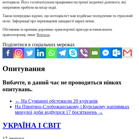
мотоцикла. Його госпіталізували працівники екстреної медичної допомоги, які
оперативно прибули на місце події.
Також попередньо відомо, що мотоцикліст мав водійське посвідчення та страховий
поліс. Інформації про перевищення швидкості наразі немає.
Обставини та причини дорожньо-транспортної пригоди встановлюють
правоохоронці, пише
Ворскла
.
Поділитися в соціальних мережах
Опитування
Вибачте, в даний час не проводиться ніяких
опитувань.
←
На Сумщині обстежили 20 курганів
На Північно-Слобожанському і Курському напрямках
минулої доби відбулося 17 боєзіткнень
→
УКРАЇНА І СВІТ
17 лютого