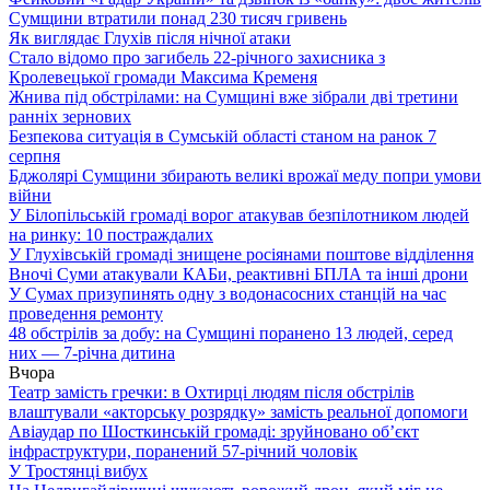
Сумщини втратили понад 230 тисяч гривень
Як виглядає Глухів після нічної атаки
Стало відомо про загибель 22-річного захисника з
Кролевецької громади Максима Кременя
Жнива під обстрілами: на Сумщині вже зібрали дві третини
ранніх зернових
Безпекова ситуація в Сумській області станом на ранок 7
серпня
Бджолярі Сумщини збирають великі врожаї меду попри умови
війни
У Білопільській громаді ворог атакував безпілотником людей
на ринку: 10 постраждалих
У Глухівській громаді знищене росіянами поштове відділення
Вночі Суми атакували КАБи, реактивні БПЛА та інші дрони
У Сумах призупинять одну з водонасосних станцій на час
проведення ремонту
48 обстрілів за добу: на Сумщині поранено 13 людей, серед
них — 7-річна дитина
Вчора
Театр замість гречки: в Охтирці людям після обстрілів
влаштували «акторську розрядку» замість реальної допомоги
Авіаудар по Шосткинській громаді: зруйновано об’єкт
інфраструктури, поранений 57-річний чоловік
У Тростянці вибух