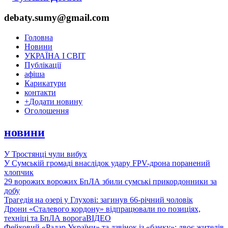
debaty.sumy@gmail.com
Головна
Новини
УКРАЇНА І СВІТ
Публікації
афіша
Карикатури
контакти
+
Додати новину
Оголошення
новини
У Тростянці чули вибух
У Сумській громаді внаслідок удару FPV-дрона поранений
хлопчик
29 ворожих ворожих БпЛА збили сумські прикордонники за
добу
Трагедія на озері у Глухові: загинув 66-річний чоловік
Дрони «Сталевого кордону» відпрацювали по позиціях,
техніці та БпЛА ворога
ВІДЕО
Фейковий «Радар України» та дзвінок із «банку»: двоє жителів