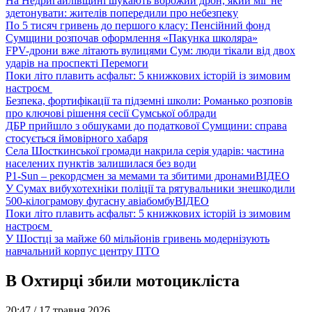
На Недригайлівщині шукають ворожий дрон, який міг не
здетонувати: жителів попередили про небезпеку
По 5 тисяч гривень до першого класу: Пенсійний фонд
Сумщини розпочав оформлення «Пакунка школяра»
FPV-дрони вже літають вулицями Сум: люди тікали від двох
ударів на проспекті Перемоги
Поки літо плавить асфальт: 5 книжкових історій із зимовим
настроєм
Безпека, фортифікації та підземні школи: Романько розповів
про ключові рішення сесії Сумської облради
ДБР прийшло з обшуками до податкової Сумщини: справа
стосується ймовірного хабаря
Села Шосткинської громади накрила серія ударів: частина
населених пунктів залишилася без води
P1-Sun – рекордсмен за мемами та збитими дронами
ВІДЕО
У Сумах вибухотехніки поліції та рятувальники знешкодили
500-кілограмову фугасну авіабомбу
ВІДЕО
Поки літо плавить асфальт: 5 книжкових історій із зимовим
настроєм
У Шостці за майже 60 мільйонів гривень модернізують
навчальний корпус центру ПТО
В Охтирці збили мотоцикліста
20:47 /
17 травня 2026