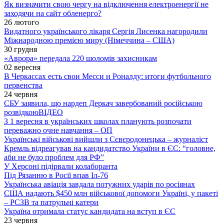
Як визначити свою чергу на відключення електроенергії не
заходячи на сайт обленерго?
26 лютого
Видатного українського лікаря Сергія Лисенка нагородили
Міжнародною премією миру (Німеччина – США)
30 грудня
«Аврора» передала 220 шоломів захисникам
02 вересня
В Черкассах есть свои Месси и Роналду: итоги футбольного
первенства
24 червня
СБУ заявила, що нардеп Деркач завербований російською
розвідкою
ВІДЕО
З 1 вересня в українських школах планують розпочати
переважно очне навчання – ОП
Українські військові вийшли з Сєвєродонецька – журналіст
Кремль відреагував на кандидатство України в ЄС: “головне,
аби не було проблем для РФ”
У Херсоні підірвали колаборанта
Під Рязанню в Росії впав Іл-76
Українська авіація завдала потужних ударів по росіянах
США надають $450 млн військової допомоги Україні, у пакеті
– РСЗВ та патрульні катери
Україна отримала статус кандидата на вступ в ЄС
23 червня