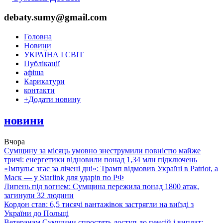
debaty.sumy@gmail.com
Головна
Новини
УКРАЇНА І СВІТ
Публікації
афіша
Карикатури
контакти
+
Додати новину
новини
Вчора
Сумщину за місяць умовно знеструмили повністю майже
тричі: енергетики відновили понад 1,34 млн підключень
«Імпульс згас за лічені дні»: Трамп відмовив Україні в Patriot, а
Маск — у Starlink для ударів по РФ
Липень під вогнем: Сумщина пережила понад 1800 атак,
загинули 32 людини
Кордон став: 6,5 тисячі вантажівок застрягли на виїзді з
України до Польщі
Ветеранам Сумщини спростять доступ до пенсій і виплат: