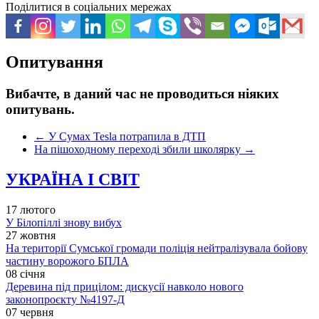
Поділитися в соціальних мережах
Опитування
Вибачте, в даний час не проводиться ніяких
опитувань.
←
У Сумах Tesla потрапила в ДТП
На пішоходному переході збили школярку
→
УКРАЇНА І СВІТ
17 лютого
У Білопіллі знову вибух
27 жовтня
На території Сумської громади поліція нейтралізувала бойову
частину ворожого БПЛА
08 січня
Деревина під прицілом: дискусії навколо нового
законопроєкту №4197-Д
07 червня