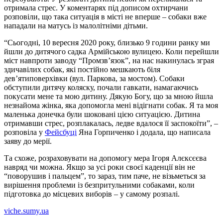
отримала стрес. У коментарях під дописом охтирчани
розповіли, що така ситуація в місті не вперше – собаки вже
нападали на матусь із малолітніми дітьми.
“Сьогодні, 10 вересня 2020 року, близько 9 години ранку ми
йшли до дитячого садка Армійською вулицею. Коли перейшли
міст навпроти заводу “Промзв’язок”, на нас накинулась зграя
здичавілих собак, які постійно мешкають біля
дев’ятиповерхівки (вул. Паркова, за мостом). Собаки
обступили дитячу коляску, почали гавкати, намагаючись
покусати мене та мою дитину. Дякую Богу, що за мною йшла
незнайома жінка, яка допомогла мені відігнати собак. Я та моя
маленька донечка були шоковані цією ситуацією. Дитина
отримавши стрес, розплакалась, ледве вдалося її заспокоїти”, –
розповіла у
Фейсбуці
Яна Горпиченко і додала, що написала
заяву до мерії.
Та схоже, розраховувати на допомогу мера Ігоря Алєксєєва
навряд чи можна. Якщо за усі роки своєї каденції він не
“поворушив і пальцем”, то зараз, тим паче, не візьметься за
вирішення проблеми із безпритульними собаками, коли
підготовка до місцевих виборів – у самому розпалі.
viche.sumy.ua