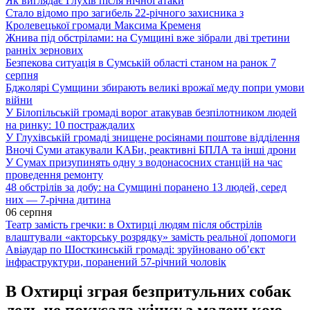
Як виглядає Глухів після нічної атаки
Стало відомо про загибель 22-річного захисника з
Кролевецької громади Максима Кременя
Жнива під обстрілами: на Сумщині вже зібрали дві третини
ранніх зернових
Безпекова ситуація в Сумській області станом на ранок 7
серпня
Бджолярі Сумщини збирають великі врожаї меду попри умови
війни
У Білопільській громаді ворог атакував безпілотником людей
на ринку: 10 постраждалих
У Глухівській громаді знищене росіянами поштове відділення
Вночі Суми атакували КАБи, реактивні БПЛА та інші дрони
У Сумах призупинять одну з водонасосних станцій на час
проведення ремонту
48 обстрілів за добу: на Сумщині поранено 13 людей, серед
них — 7-річна дитина
06 серпня
Театр замість гречки: в Охтирці людям після обстрілів
влаштували «акторську розрядку» замість реальної допомоги
Авіаудар по Шосткинській громаді: зруйновано об’єкт
інфраструктури, поранений 57-річний чоловік
В Охтирці зграя безпритульних собак
ледь не покусала жінку з маленькою