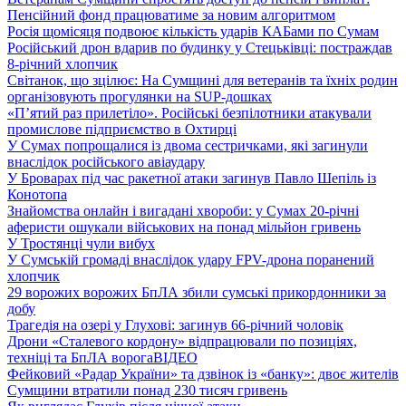
Пенсійний фонд працюватиме за новим алгоритмом
Росія щомісяця подвоює кількість ударів КАБами по Сумам
Російський дрон вдарив по будинку у Стецьківці: постраждав
8-річний хлопчик
Світанок, що зцілює: На Сумщині для ветеранів та їхніх родин
організовують прогулянки на SUP-дошках
«П’ятий раз прилетіло». Російські безпілотники атакували
промислове підприємство в Охтирці
У Сумах попрощалися із двома сестричками, які загинули
внаслідок російського авіаудару
У Броварах під час ракетної атаки загинув Павло Шепіль із
Конотопа
Знайомства онлайн і вигадані хвороби: у Сумах 20-річні
аферисти ошукали військових на понад мільйон гривень
У Тростянці чули вибух
У Сумській громаді внаслідок удару FPV-дрона поранений
хлопчик
29 ворожих ворожих БпЛА збили сумські прикордонники за
добу
Трагедія на озері у Глухові: загинув 66-річний чоловік
Дрони «Сталевого кордону» відпрацювали по позиціях,
техніці та БпЛА ворога
ВІДЕО
Фейковий «Радар України» та дзвінок із «банку»: двоє жителів
Сумщини втратили понад 230 тисяч гривень