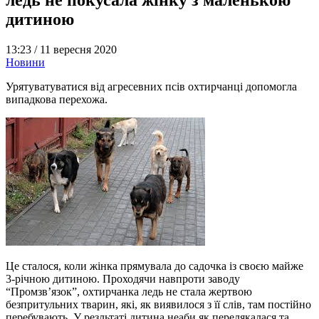
дитиною
13:23 /
11 вересня 2020
Новини
Урятуватуватися від агресевних псів охтирчанці допомогла
випадкова перехожа.
Це сталося, коли жінка прямувала до садочка із своєю майже
3-річною дитиною. Проходячи навпроти заводу
“Промзв’язок”, охтирчанка ледь не стала жертвою
безпритульних тварин, які, як виявилося з її слів, там постійно
перебувають. У резльтаті дитина неаби як перелякалася та