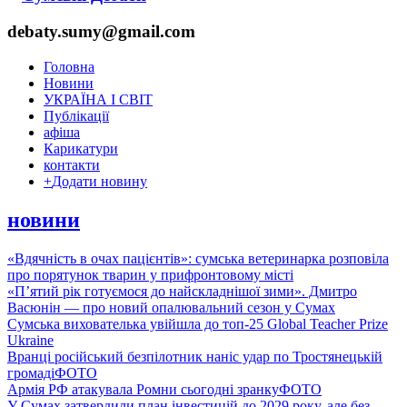
debaty.sumy@gmail.com
Головна
Новини
УКРАЇНА І СВІТ
Публікації
афіша
Карикатури
контакти
+
Додати новину
новини
«Вдячність в очах пацієнтів»: сумська ветеринарка розповіла
про порятунок тварин у прифронтовому місті
«П’ятий рік готуємося до найскладнішої зими». Дмитро
Васюнін — про новий опалювальний сезон у Сумах
Сумська вихователька увійшла до топ-25 Global Teacher Prize
Ukraine
Вранці російський безпілотник наніс удар по Тростянецькій
громаді
ФОТО
Армія РФ атакувала Ромни сьогодні зранку
ФОТО
У Сумах затвердили план інвестицій до 2029 року, але без