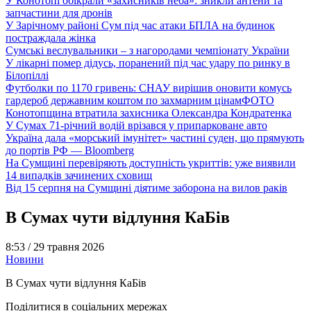
У Конотопі обікрали «захисників неба»: зникли антени та
запчастини для дронів
У Зарічному районі Сум під час атаки БПЛА на будинок
постраждала жінка
Сумські веслувальники – з нагородами чемпіонату України
У лікарні помер дідусь, поранений під час удару по ринку в
Білопіллі
Футболки по 1170 гривень: СНАУ вирішив оновити комусь
гардероб державним коштом по захмарним цінам
ФОТО
Конотопщина втратила захисника Олександра Кондратенка
У Сумах 71-річний водій врізався у припарковане авто
Україна дала «морський імунітет» частині суден, що прямують
до портів РФ — Bloomberg
На Сумщині перевіряють доступність укриттів: уже виявили
14 випадків зачинених сховищ
Від 15 серпня на Сумщині діятиме заборона на вилов раків
В Сумах чути відлуння КаБів
8:53 /
29 травня 2026
Новини
В Сумах чути відлуння КаБів
Поділитися в соціальних мережах