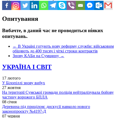
Опитування
Вибачте, в даний час не проводиться ніяких
опитувань.
←
В Україні готують нову реформу служби: військовим
обіцяють до 400 тисяч і чіткі строки контрактів
Знову КАБи на Сумщину
→
УКРАЇНА І СВІТ
17 лютого
У Білопіллі знову вибух
27 жовтня
На території Сумської громади поліція нейтралізувала бойову
частину ворожого БПЛА
08 січня
Деревина під прицілом: дискусії навколо нового
законопроєкту №4197-Д
07 червня