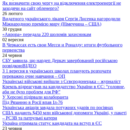
Як визначити свою чергу на відключення електроенергії не
заходячи на сайт обленерго?
26 лютого
Видатного українського лікаря Сергія Лисенка нагородили
Міжнародною премією миру (Німеччина – США)
30 грудня
«Аврора» передала 220 шоломів захисникам
02 вересня
В Черкассах есть свои Месси и Роналду: итоги футбольного
первенства
24 червня
СБУ заявила, що нардеп Деркач завербований російською
розвідкою
ВІДЕО
З 1 вересня в українських школах планують розпочати
переважно очне навчання – ОП
Українські військові вийшли з Сєвєродонецька – журналіст
Кремль відреагував на кандидатство України в ЄС: “головне,
аби не було проблем для РФ”
У Херсоні підірвали колаборанта
Під Рязанню в Росії впав Іл-76
Українська авіація завдала потужних ударів по росіянах
США надають $450 млн військової допомоги Україні, у пакеті
– РСЗВ та патрульні катери
Україна отримала статус кандидата на вступ в ЄС
23 червня