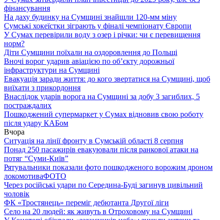
фінансування
На даху будинку на Сумщині знайшли 120-мм міну
Сумські хокеїстки зіграють у фіналі чемпіонату Європи
У Сумах перевірили воду з озер і річки: чи є перевищення
норм?
Діти Сумщини поїхали на оздоровлення до Польщі
Вночі ворог ударив авіацією по обʼєкту дорожньої
інфраструктури на Сумщині
Евакуація заради життя: до кого звертатися на Сумщині, щоб
виїхати з прикордоння
Внаслідок ударів ворога на Сумщині за добу 3 загиблих, 5
постраждалих
Пошкоджений супермаркет у Сумах відновив свою роботу
після удару КАБом
Вчора
Ситуація на лінії фронту в Сумській області 8 серпня
Понад 250 пасажирів евакуювали після ранкової атаки на
потяг “Суми-Київ”
Рятувальники показали фото пошкодженого ворожим дроном
локомотива
ФОТО
Через російські удари по Середина-Буді загинув цивільний
чоловік
ФК «Тростянець» переміг дебютанта Другої ліги
Село на 20 людей: як живуть в Отроховому на Сумщині