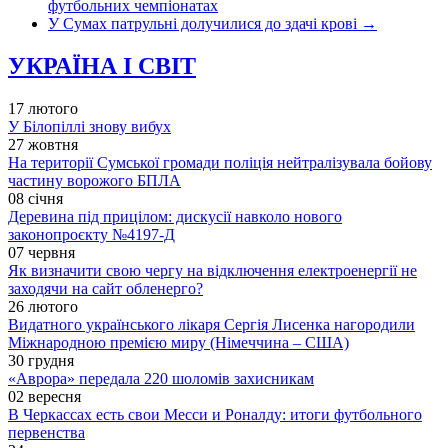
футбольних чемпіонатах
У Сумах патрульні долучилися до здачі крові
→
УКРАЇНА І СВІТ
17 лютого
У Білопіллі знову вибух
27 жовтня
На території Сумської громади поліція нейтралізувала бойову
частину ворожого БПЛА
08 січня
Деревина під прицілом: дискусії навколо нового
законопроєкту №4197-Д
07 червня
Як визначити свою чергу на відключення електроенергії не
заходячи на сайт обленерго?
26 лютого
Видатного українського лікаря Сергія Лисенка нагородили
Міжнародною премією миру (Німеччина – США)
30 грудня
«Аврора» передала 220 шоломів захисникам
02 вересня
В Черкассах есть свои Месси и Роналду: итоги футбольного
первенства