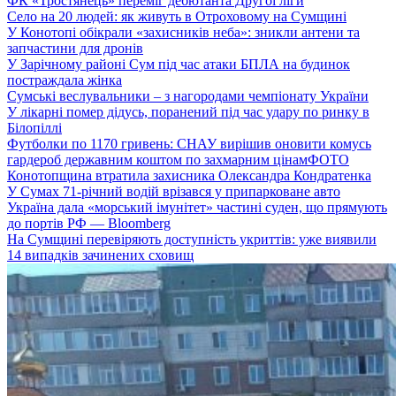
ФК «Тростянець» переміг дебютанта Другої ліги
Село на 20 людей: як живуть в Отроховому на Сумщині
У Конотопі обікрали «захисників неба»: зникли антени та
запчастини для дронів
У Зарічному районі Сум під час атаки БПЛА на будинок
постраждала жінка
Сумські веслувальники – з нагородами чемпіонату України
У лікарні помер дідусь, поранений під час удару по ринку в
Білопіллі
Футболки по 1170 гривень: СНАУ вирішив оновити комусь
гардероб державним коштом по захмарним цінам
ФОТО
Конотопщина втратила захисника Олександра Кондратенка
У Сумах 71-річний водій врізався у припарковане авто
Україна дала «морський імунітет» частині суден, що прямують
до портів РФ — Bloomberg
На Сумщині перевіряють доступність укриттів: уже виявили
14 випадків зачинених сховищ