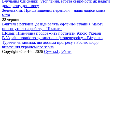
Влучання блискавки, утоплення, втрата свідомості: як надати
домедичну допомогу
Зеленський: Пришвидшення перемоги – наша національна
мета
22 червня
Вчителі з регіонів, де відновлять офлайн-навчання, мають
повернутися на роботу – Шкарлет
Шольц: Німеччина продовжить постачати зброю Україні
В Україні повністю зупинено нафтопереробку – Вітренко
Туреччина заявила, що досягла прогресу з Росією щодо
вивезення українського зерна
Copyright © 2016 - 2026
Сумські Дебати
.