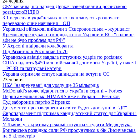
24 червня
СБУ заявила, що нардеп Деркач завербований російською
розвідкою
ВІДЕО
З 1 вересня в українських школах планують розпочати
переважно очне навчання – ОП
Українські військові вийшли з Сєвєродонецька – журналіст
Кремль відреагував на кандидатство України в ЄС: “головне,
аби не було проблем для РФ”
У Херсоні підірвали колаборанта
Під Рязанню в Росії впав Іл-76
Українська авіація завдала потужних ударів по росіянах
США надають $450 млн військової допомоги Україні, у пакеті
– РСЗВ та патрульні катери
Україна отримала статус кандидата на вступ в ЄС
23 червня
НБУ “надрукував” для уряду ще 35 мільярдів
McDonald’s може відкритися в Україні в серпні – Forbes
Перші американські HIMARS вже в Україні – Резніков
Суд заборонив партію Вітренко
Документи про завершення освіти будуть доступні в “Дії”
Європарламент підтримав кандидатський статус для України і
Молдови
У Львові у закритому режимі готуються судити Медведчука
Британська розвідка: сили РФ просунулися в бік Лисичанська
на 5 кілометрів