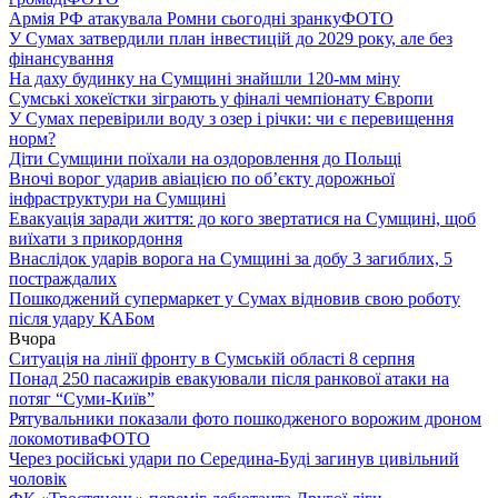
Армія РФ атакувала Ромни сьогодні зранку
ФОТО
У Сумах затвердили план інвестицій до 2029 року, але без
фінансування
На даху будинку на Сумщині знайшли 120-мм міну
Сумські хокеїстки зіграють у фіналі чемпіонату Європи
У Сумах перевірили воду з озер і річки: чи є перевищення
норм?
Діти Сумщини поїхали на оздоровлення до Польщі
Вночі ворог ударив авіацією по обʼєкту дорожньої
інфраструктури на Сумщині
Евакуація заради життя: до кого звертатися на Сумщині, щоб
виїхати з прикордоння
Внаслідок ударів ворога на Сумщині за добу 3 загиблих, 5
постраждалих
Пошкоджений супермаркет у Сумах відновив свою роботу
після удару КАБом
Вчора
Ситуація на лінії фронту в Сумській області 8 серпня
Понад 250 пасажирів евакуювали після ранкової атаки на
потяг “Суми-Київ”
Рятувальники показали фото пошкодженого ворожим дроном
локомотива
ФОТО
Через російські удари по Середина-Буді загинув цивільний
чоловік