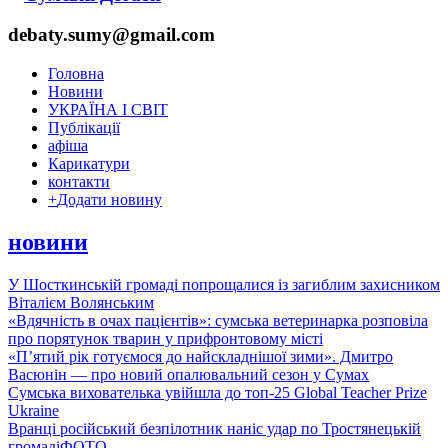
debaty.sumy@gmail.com
Головна
Новини
УКРАЇНА І СВІТ
Публікації
афіша
Карикатури
контакти
+
Додати новину
новини
У Шосткинській громаді попрощалися із загиблим захисником
Віталієм Волянським
«Вдячність в очах пацієнтів»: сумська ветеринарка розповіла
про порятунок тварин у прифронтовому місті
«П’ятий рік готуємося до найскладнішої зими». Дмитро
Васюнін — про новий опалювальний сезон у Сумах
Сумська вихователька увійшла до топ-25 Global Teacher Prize
Ukraine
Вранці російський безпілотник наніс удар по Тростянецькій
громаді
ФОТО