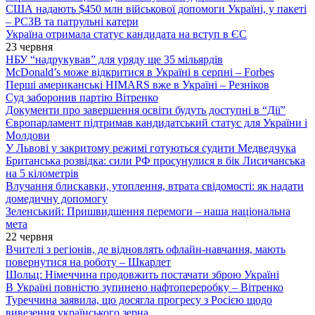
США надають $450 млн військової допомоги Україні, у пакеті
– РСЗВ та патрульні катери
Україна отримала статус кандидата на вступ в ЄС
23 червня
НБУ “надрукував” для уряду ще 35 мільярдів
McDonald’s може відкритися в Україні в серпні – Forbes
Перші американські HIMARS вже в Україні – Резніков
Суд заборонив партію Вітренко
Документи про завершення освіти будуть доступні в “Дії”
Європарламент підтримав кандидатський статус для України і
Молдови
У Львові у закритому режимі готуються судити Медведчука
Британська розвідка: сили РФ просунулися в бік Лисичанська
на 5 кілометрів
Влучання блискавки, утоплення, втрата свідомості: як надати
домедичну допомогу
Зеленський: Пришвидшення перемоги – наша національна
мета
22 червня
Вчителі з регіонів, де відновлять офлайн-навчання, мають
повернутися на роботу – Шкарлет
Шольц: Німеччина продовжить постачати зброю Україні
В Україні повністю зупинено нафтопереробку – Вітренко
Туреччина заявила, що досягла прогресу з Росією щодо
вивезення українського зерна