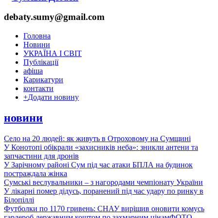
debaty.sumy@gmail.com
Головна
Новини
УКРАЇНА І СВІТ
Публікації
афіша
Карикатури
контакти
+
Додати новину
новини
Село на 20 людей: як живуть в Отроховому на Сумщині
У Конотопі обікрали «захисників неба»: зникли антени та
запчастини для дронів
У Зарічному районі Сум під час атаки БПЛА на будинок
постраждала жінка
Сумські веслувальники – з нагородами чемпіонату України
У лікарні помер дідусь, поранений під час удару по ринку в
Білопіллі
Футболки по 1170 гривень: СНАУ вирішив оновити комусь
гардероб державним коштом по захмарним цінам
ФОТО