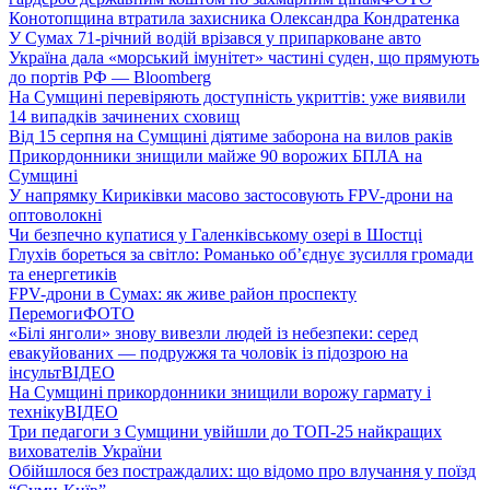
Конотопщина втратила захисника Олександра Кондратенка
У Сумах 71-річний водій врізався у припарковане авто
Україна дала «морський імунітет» частині суден, що прямують
до портів РФ — Bloomberg
На Сумщині перевіряють доступність укриттів: уже виявили
14 випадків зачинених сховищ
Від 15 серпня на Сумщині діятиме заборона на вилов раків
Прикордонники знищили майже 90 ворожих БПЛА на
Сумщині
У напрямку Кириківки масово застосовують FPV-дрони на
оптоволокні
Чи безпечно купатися у Галенківському озері в Шостці
Глухів бореться за світло: Романько об’єднує зусилля громади
та енергетиків
FPV-дрони в Сумах: як живе район проспекту
Перемоги
ФОТО
«Білі янголи» знову вивезли людей із небезпеки: серед
евакуйованих — подружжя та чоловік із підозрою на
інсульт
ВІДЕО
На Сумщині прикордонники знищили ворожу гармату і
техніку
ВІДЕО
Три педагоги з Сумщини увійшли до ТОП-25 найкращих
вихователів України
Обійшлося без постраждалих: що відомо про влучання у поїзд