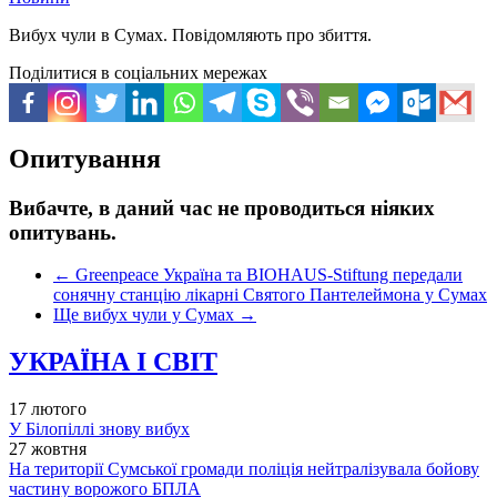
Вибух чули в Сумах. Повідомляють про збиття.
Поділитися в соціальних мережах
Опитування
Вибачте, в даний час не проводиться ніяких
опитувань.
←
Greenpeace Україна та BIOHAUS-Stiftung передали
сонячну станцію лікарні Святого Пантелеймона у Сумах
Ще вибух чули у Сумах
→
УКРАЇНА І СВІТ
17 лютого
У Білопіллі знову вибух
27 жовтня
На території Сумської громади поліція нейтралізувала бойову
частину ворожого БПЛА