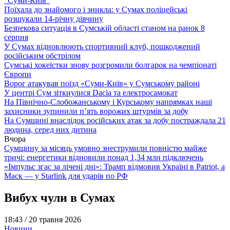
“Суми-Київ”
Поїхала до знайомого і зникла: у Сумах поліцейські
розшукали 14-річну дівчину
Безпекова ситуація в Сумській області станом на ранок 8
серпня
У Сумах відновлюють спортивний клуб, пошкоджений
російським обстрілом
Сумські хокеїстки знову розгромили болгарок на чемпіонаті
Європи
Ворог атакував поїзд «Суми-Київ» у Сумському районі
У центрі Сум зіткнулися Dacia та електросамокат
На Північно-Слобожанському і Курському напрямках наші
захисники зупинили п’ять ворожих штурмів за добу
На Сумщині внаслідок російських атак за добу постраждала 21
людина, серед них дитина
Вчора
Сумщину за місяць умовно знеструмили повністю майже
тричі: енергетики відновили понад 1,34 млн підключень
«Імпульс згас за лічені дні»: Трамп відмовив Україні в Patriot, а
Маск — у Starlink для ударів по РФ
Вибух чули в Сумах
18:43 /
20 травня 2026
Новини