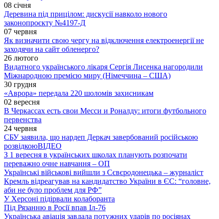
08 січня
Деревина під прицілом: дискусії навколо нового
законопроєкту №4197-Д
07 червня
Як визначити свою чергу на відключення електроенергії не
заходячи на сайт обленерго?
26 лютого
Видатного українського лікаря Сергія Лисенка нагородили
Міжнародною премією миру (Німеччина – США)
30 грудня
«Аврора» передала 220 шоломів захисникам
02 вересня
В Черкассах есть свои Месси и Роналду: итоги футбольного
первенства
24 червня
СБУ заявила, що нардеп Деркач завербований російською
розвідкою
ВІДЕО
З 1 вересня в українських школах планують розпочати
переважно очне навчання – ОП
Українські військові вийшли з Сєвєродонецька – журналіст
Кремль відреагував на кандидатство України в ЄС: “головне,
аби не було проблем для РФ”
У Херсоні підірвали колаборанта
Під Рязанню в Росії впав Іл-76
Українська авіація завдала потужних ударів по росіянах