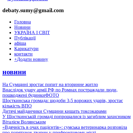
debaty.sumy@gmail.com
Головна
Новини
УКРАЇНА І СВІТ
Публікації
афіша
Карикатури
контакти
+
Додати новину
новини
На Сумщині зростає попит на вторинне житло
Внаслідок удару армії РФ по Ромнах постраждали люди,
пошкоджені будинки
ФОТО
Шосткинська громада: щодоби 3-5 ворожих ударів, зростає
кількість ВПО
Дитячі майданчики Сумщини кишать токсокарами
У Шосткинській громаді попрощалися із загиблим захисником
Віталієм Волянським
«Вдячність в очах пацієнтів»: сумська ветеринарка розповіла
про порятунок тварин у прифронтовому місті