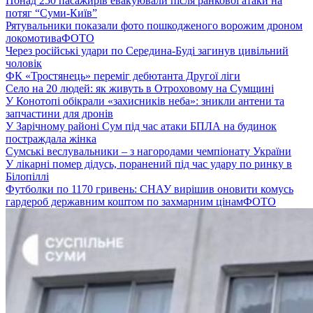
Понад 250 пасажирів евакуювали після ранкової атаки на
потяг “Суми-Київ”
Рятувальники показали фото пошкодженого ворожим дроном
локомотива
ФОТО
Через російські удари по Середина-Буді загинув цивільний
чоловік
ФК «Тростянець» переміг дебютанта Другої ліги
Село на 20 людей: як живуть в Отроховому на Сумщині
У Конотопі обікрали «захисників неба»: зникли антени та
запчастини для дронів
У Зарічному районі Сум під час атаки БПЛА на будинок
постраждала жінка
Сумські веслувальники – з нагородами чемпіонату України
У лікарні помер дідусь, поранений під час удару по ринку в
Білопіллі
Футболки по 1170 гривень: СНАУ вирішив оновити комусь
гардероб державним коштом по захмарним цінам
ФОТО