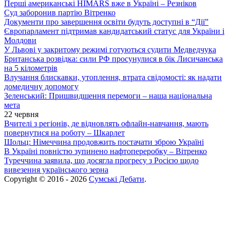
Перші американські HIMARS вже в Україні – Резніков
Суд заборонив партію Вітренко
Документи про завершення освіти будуть доступні в “Дії”
Європарламент підтримав кандидатський статус для України і
Молдови
У Львові у закритому режимі готуються судити Медведчука
Британська розвідка: сили РФ просунулися в бік Лисичанська
на 5 кілометрів
Влучання блискавки, утоплення, втрата свідомості: як надати
домедичну допомогу
Зеленський: Пришвидшення перемоги – наша національна
мета
22 червня
Вчителі з регіонів, де відновлять офлайн-навчання, мають
повернутися на роботу – Шкарлет
Шольц: Німеччина продовжить постачати зброю Україні
В Україні повністю зупинено нафтопереробку – Вітренко
Туреччина заявила, що досягла прогресу з Росією щодо
вивезення українського зерна
Copyright © 2016 - 2026
Сумські Дебати
.