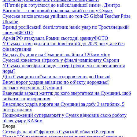
«П’ятий рік готуємося до найскладнішої зими». Дмитро
Васюнін — про новий опалювальний сезон у Сумах
Сумська вихователька увійшла до топ-25 Global Teacher Prize
Ukraine
Вранці російський безпілотник наніс удар по Тростянецькій
громаді
ФОТО
Армія РФ атакувала Ромни сьогодні зранку
ФОТО
У Сумах затвердили план інвестицій до 2029 року, але без
фінансування
На даху будинку на Сумщині знайшли 120-мм міну
Сумські хокеїстки зіграють у фіналі чемпіонату Європи
У Сумах перевірили воду з озер і річки: чи є перевищення
норм?
Діти Сумщини поїхали на оздоровлення до Польщі
Вночі ворог ударив авіацією по обʼєкту дорожньої
інфраструктури на Сумщині
Евакуація заради життя: до кого звертатися на Сумщині, щоб
виїхати з прикордоння
Внаслідок ударів ворога на Сумщині за добу 3 загиблих, 5
постраждалих
Пошкоджений супермаркет у Сумах відновив свою роботу
після удару КАБом
Вчора
Ситуація на лінії фронту в Сумській області 8 серпня