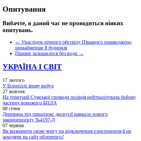
Опитування
Вибачте, в даний час не проводиться ніяких
опитувань.
←
Унаслідок нічного обстрілу Піщаного пошкоджено
щонайменше 8 будинків
Піщане залишилося без води
→
УКРАЇНА І СВІТ
17 лютого
У Білопіллі знову вибух
27 жовтня
На території Сумської громади поліція нейтралізувала бойову
частину ворожого БПЛА
08 січня
Деревина під прицілом: дискусії навколо нового
законопроєкту №4197-Д
07 червня
Як визначити свою чергу на відключення електроенергії не
заходячи на сайт обленерго?