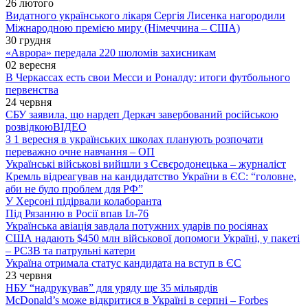
26 лютого
Видатного українського лікаря Сергія Лисенка нагородили
Міжнародною премією миру (Німеччина – США)
30 грудня
«Аврора» передала 220 шоломів захисникам
02 вересня
В Черкассах есть свои Месси и Роналду: итоги футбольного
первенства
24 червня
СБУ заявила, що нардеп Деркач завербований російською
розвідкою
ВІДЕО
З 1 вересня в українських школах планують розпочати
переважно очне навчання – ОП
Українські військові вийшли з Сєвєродонецька – журналіст
Кремль відреагував на кандидатство України в ЄС: “головне,
аби не було проблем для РФ”
У Херсоні підірвали колаборанта
Під Рязанню в Росії впав Іл-76
Українська авіація завдала потужних ударів по росіянах
США надають $450 млн військової допомоги Україні, у пакеті
– РСЗВ та патрульні катери
Україна отримала статус кандидата на вступ в ЄС
23 червня
НБУ “надрукував” для уряду ще 35 мільярдів
McDonald’s може відкритися в Україні в серпні – Forbes