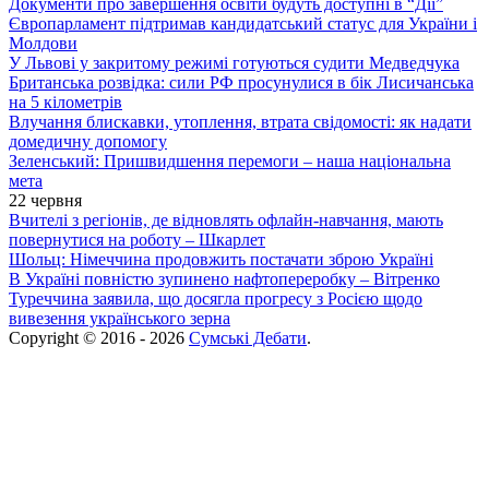
Документи про завершення освіти будуть доступні в “Дії”
Європарламент підтримав кандидатський статус для України і
Молдови
У Львові у закритому режимі готуються судити Медведчука
Британська розвідка: сили РФ просунулися в бік Лисичанська
на 5 кілометрів
Влучання блискавки, утоплення, втрата свідомості: як надати
домедичну допомогу
Зеленський: Пришвидшення перемоги – наша національна
мета
22 червня
Вчителі з регіонів, де відновлять офлайн-навчання, мають
повернутися на роботу – Шкарлет
Шольц: Німеччина продовжить постачати зброю Україні
В Україні повністю зупинено нафтопереробку – Вітренко
Туреччина заявила, що досягла прогресу з Росією щодо
вивезення українського зерна
Copyright © 2016 - 2026
Сумські Дебати
.