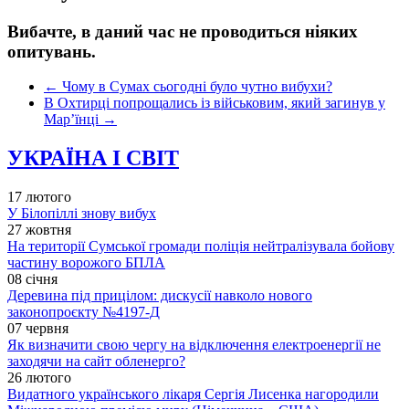
Вибачте, в даний час не проводиться ніяких
опитувань.
←
Чому в Сумах сьогодні було чутно вибухи?
В Охтирці попрощались із військовим, який загинув у
Мар’їнці
→
УКРАЇНА І СВІТ
17 лютого
У Білопіллі знову вибух
27 жовтня
На території Сумської громади поліція нейтралізувала бойову
частину ворожого БПЛА
08 січня
Деревина під прицілом: дискусії навколо нового
законопроєкту №4197-Д
07 червня
Як визначити свою чергу на відключення електроенергії не
заходячи на сайт обленерго?
26 лютого
Видатного українського лікаря Сергія Лисенка нагородили