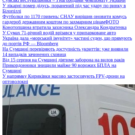
Сумські веслувальники – з нагородами чемпіонату України
У лікарні помер дідусь, поранений під час удару по ринку в
Білопіллі
Футболки по 1170 гривень: СНАУ вирішив оновити комусь
гардероб державним коштом по захмарним цінам
ФОТО
Конотопщина втратила захисника Олександра Кондратенка
У Сумах 71-річний водій врізався у припарковане авто
Україна дала «морський імунітет» частині суден, що прямують
до портів РФ — Bloomberg
На Сумщині перевіряють доступність укриттів: уже виявили
14 випадків зачинених сховищ
Від 15 серпня на Сумщині діятиме заборона на вилов раків
Прикордонники знищили майже 90 ворожих БПЛА на
Сумщині
У напрямку Кириківки масово застосовують FPV-дрони на
оптоволокні