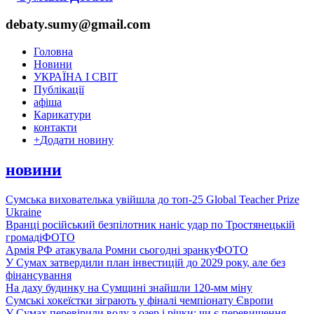
debaty.sumy@gmail.com
Головна
Новини
УКРАЇНА І СВІТ
Публікації
афіша
Карикатури
контакти
+
Додати новину
новини
Сумська вихователька увійшла до топ-25 Global Teacher Prize
Ukraine
Вранці російський безпілотник наніс удар по Тростянецькій
громаді
ФОТО
Армія РФ атакувала Ромни сьогодні зранку
ФОТО
У Сумах затвердили план інвестицій до 2029 року, але без
фінансування
На даху будинку на Сумщині знайшли 120-мм міну
Сумські хокеїстки зіграють у фіналі чемпіонату Європи
У Сумах перевірили воду з озер і річки: чи є перевищення