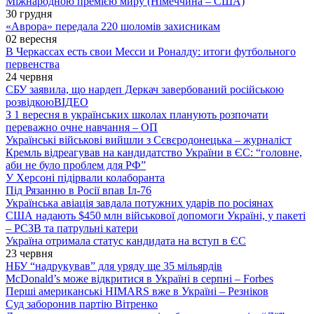
Міжнародною премією миру (Німеччина – США)
30 грудня
«Аврора» передала 220 шоломів захисникам
02 вересня
В Черкассах есть свои Месси и Роналду: итоги футбольного
первенства
24 червня
СБУ заявила, що нардеп Деркач завербований російською
розвідкою
ВІДЕО
З 1 вересня в українських школах планують розпочати
переважно очне навчання – ОП
Українські військові вийшли з Сєвєродонецька – журналіст
Кремль відреагував на кандидатство України в ЄС: “головне,
аби не було проблем для РФ”
У Херсоні підірвали колаборанта
Під Рязанню в Росії впав Іл-76
Українська авіація завдала потужних ударів по росіянах
США надають $450 млн військової допомоги Україні, у пакеті
– РСЗВ та патрульні катери
Україна отримала статус кандидата на вступ в ЄС
23 червня
НБУ “надрукував” для уряду ще 35 мільярдів
McDonald’s може відкритися в Україні в серпні – Forbes
Перші американські HIMARS вже в Україні – Резніков
Суд заборонив партію Вітренко