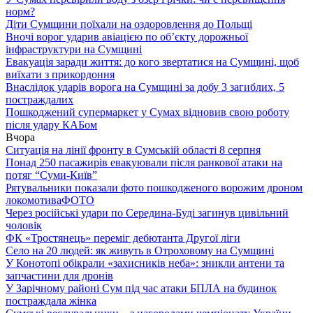
норм?
Діти Сумщини поїхали на оздоровлення до Польщі
Вночі ворог ударив авіацією по обʼєкту дорожньої
інфраструктури на Сумщині
Евакуація заради життя: до кого звертатися на Сумщині, щоб
виїхати з прикордоння
Внаслідок ударів ворога на Сумщині за добу 3 загиблих, 5
постраждалих
Пошкоджений супермаркет у Сумах відновив свою роботу
після удару КАБом
Вчора
Ситуація на лінії фронту в Сумській області 8 серпня
Понад 250 пасажирів евакуювали після ранкової атаки на
потяг “Суми-Київ”
Рятувальники показали фото пошкодженого ворожим дроном
локомотива
ФОТО
Через російські удари по Середина-Буді загинув цивільний
чоловік
ФК «Тростянець» переміг дебютанта Другої ліги
Село на 20 людей: як живуть в Отроховому на Сумщині
У Конотопі обікрали «захисників неба»: зникли антени та
запчастини для дронів
У Зарічному районі Сум під час атаки БПЛА на будинок
постраждала жінка