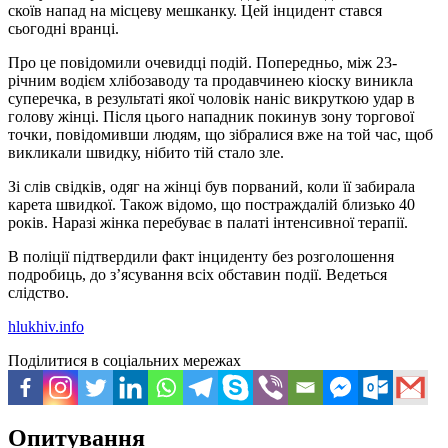
скоїв напад на місцеву мешканку. Цей інцидент стався
сьогодні вранці.
Про це повідомили очевидці подій. Попередньо, між 23-
річним водієм хлібозаводу та продавчинею кіоску виникла
суперечка, в результаті якої чоловік наніс викруткою удар в
голову жінці. Після цього нападник покинув зону торгової
точки, повідомивши людям, що зібралися вже на той час, щоб
викликали швидку, нібито тій стало зле.
Зі слів свідків, одяг на жінці був порваний, коли її забирала
карета швидкої. Також відомо, що постраждалій близько 40
років. Наразі жінка перебуває в палаті інтенсивної терапії.
В поліції підтвердили факт інциденту без розголошення
подробиць, до з’ясування всіх обставин події. Ведеться
слідство.
hlukhiv.info
Поділитися в соціальних мережах
Опитування