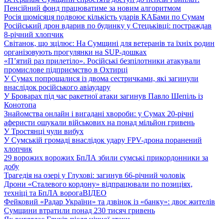
Пенсійний фонд працюватиме за новим алгоритмом
Росія щомісяця подвоює кількість ударів КАБами по Сумам
Російський дрон вдарив по будинку у Стецьківці: постраждав
8-річний хлопчик
Світанок, що зцілює: На Сумщині для ветеранів та їхніх родин
організовують прогулянки на SUP-дошках
«П’ятий раз прилетіло». Російські безпілотники атакували
промислове підприємство в Охтирці
У Сумах попрощалися із двома сестричками, які загинули
внаслідок російського авіаудару
У Броварах під час ракетної атаки загинув Павло Шепіль із
Конотопа
Знайомства онлайн і вигадані хвороби: у Сумах 20-річні
аферисти ошукали військових на понад мільйон гривень
У Тростянці чули вибух
У Сумській громаді внаслідок удару FPV-дрона поранений
хлопчик
29 ворожих ворожих БпЛА збили сумські прикордонники за
добу
Трагедія на озері у Глухові: загинув 66-річний чоловік
Дрони «Сталевого кордону» відпрацювали по позиціях,
техніці та БпЛА ворога
ВІДЕО
Фейковий «Радар України» та дзвінок із «банку»: двоє жителів
Сумщини втратили понад 230 тисяч гривень