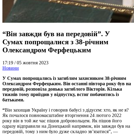
“Він завжди був на передовій”. У
Сумах попрощалися з 38-річним
Олександром Ферфецьким
17:19 /
05 жовтня 2023
Новини
У Сумах попрощались із загиблим захисником 38-річним
Олександром Ферфецьким. Він останні півтора року був на
передовій, розповіла донька загиблого Вікторія. Кілька
тижнів тому приїздив у відпустку, встиг побачитись із
батьками.
“
Він захищав Україну і говорив бабусі з дідусем: хто, як не я?
Як почалося повномасштабне вторгнення 24 лютого 2022
року він в той же час пішов добровольцем. Як пішов його
одразу відправили на Донецький напрямок, він завжди був на
передовій, тому з ним було дуже складно зв’язатися”, —