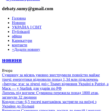
debaty.sumy@gmail.com
Головна
Новини
УКРАЇНА І СВІТ
Публікації
афіша
Карикатури
контакти
+
Додати новину
новини
Вчора
Сумщину за місяць умовно знеструмили повністю майже
тричі: енергетики відновили понад 1,34 млн підключень
«Імпульс згас за лічені дні»: Трамп відмовив Україні в Patriot, а
Маск — у Starlink для ударів по РФ
Липень під вогнем: Сумщина пережила понад 1800 атак,
загинули 32 людини
Кордон став: 6,5 тисячі вантажівок застрягли на виїзді з
України до Польщі
Ветеранам Сумщини спростять доступ до пенсій і виплат: