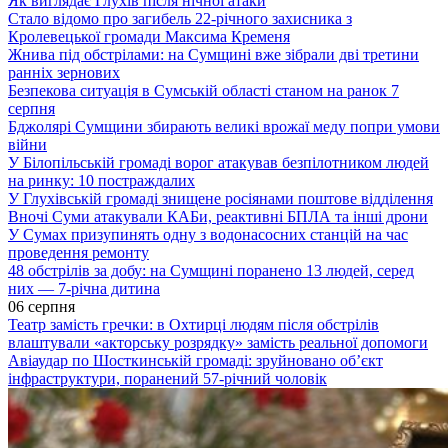
Як виглядає Глухів після нічної атаки
Стало відомо про загибель 22-річного захисника з
Кролевецької громади Максима Кременя
Жнива під обстрілами: на Сумщині вже зібрали дві третини
ранніх зернових
Безпекова ситуація в Сумській області станом на ранок 7
серпня
Бджолярі Сумщини збирають великі врожаї меду попри умови
війни
У Білопільській громаді ворог атакував безпілотником людей
на ринку: 10 постраждалих
У Глухівській громаді знищене росіянами поштове відділення
Вночі Суми атакували КАБи, реактивні БПЛА та інші дрони
У Сумах призупинять одну з водонасосних станцій на час
проведення ремонту
48 обстрілів за добу: на Сумщині поранено 13 людей, серед
них — 7-річна дитина
06 серпня
Театр замість гречки: в Охтирці людям після обстрілів
влаштували «акторську розрядку» замість реальної допомоги
Авіаудар по Шосткинській громаді: зруйновано об’єкт
інфраструктури, поранений 57-річний чоловік