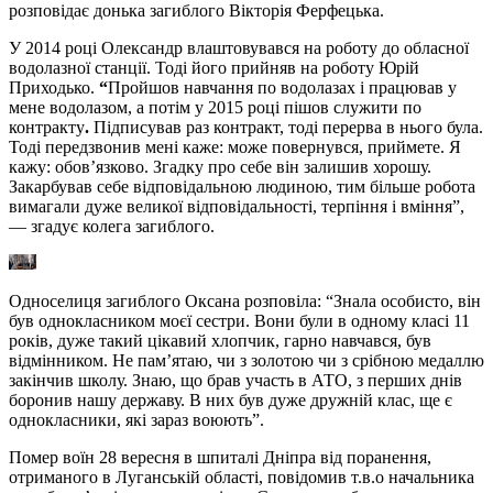
розповідає донька загиблого Вікторія Ферфецька.
У 2014 році Олександр влаштовувався на роботу до обласної
водолазної станції. Тоді його прийняв на роботу Юрій
Приходько.
“
Пройшов навчання по водолазах і працював у
мене водолазом, а потім у 2015 році пішов служити по
контракту
.
Підписував раз контракт, тоді перерва в нього була.
Тоді передзвонив мені каже: може повернувся, приймете. Я
кажу: обов’язково. Згадку про себе він залишив хорошу.
Закарбував себе відповідальною людиною, тим більше робота
вимагали дуже великої відповідальності, терпіння і вміння”,
— згадує колега загиблого.
Односелиця загиблого Оксана розповіла: “Знала особисто, він
був однокласником моєї сестри. Вони були в одному класі 11
років, дуже такий цікавий хлопчик, гарно навчався, був
відмінником. Не пам’ятаю, чи з золотою чи з срібною медаллю
закінчив школу. Знаю, що брав участь в АТО, з перших днів
боронив нашу державу. В них був дуже дружній клас, ще є
однокласники, які зараз воюють”.
Помер воїн 28 вересня в шпиталі Дніпра від поранення,
отриманого в Луганській області, повідомив т.в.о начальника