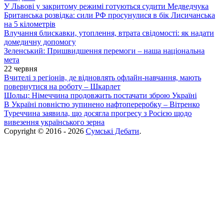
У Львові у закритому режимі готуються судити Медведчука
Британська розвідка: сили РФ просунулися в бік Лисичанська
на 5 кілометрів
Влучання блискавки, утоплення, втрата свідомості: як надати
домедичну допомогу
Зеленський: Пришвидшення перемоги – наша національна
мета
22 червня
Вчителі з регіонів, де відновлять офлайн-навчання, мають
повернутися на роботу – Шкарлет
Шольц: Німеччина продовжить постачати зброю Україні
В Україні повністю зупинено нафтопереробку – Вітренко
Туреччина заявила, що досягла прогресу з Росією щодо
вивезення українського зерна
Copyright © 2016 - 2026
Сумські Дебати
.