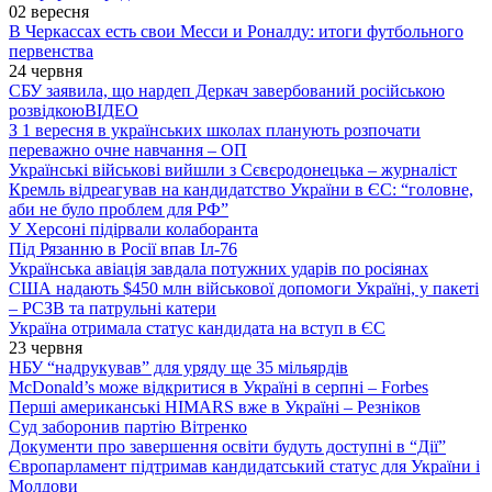
02 вересня
В Черкассах есть свои Месси и Роналду: итоги футбольного
первенства
24 червня
СБУ заявила, що нардеп Деркач завербований російською
розвідкою
ВІДЕО
З 1 вересня в українських школах планують розпочати
переважно очне навчання – ОП
Українські військові вийшли з Сєвєродонецька – журналіст
Кремль відреагував на кандидатство України в ЄС: “головне,
аби не було проблем для РФ”
У Херсоні підірвали колаборанта
Під Рязанню в Росії впав Іл-76
Українська авіація завдала потужних ударів по росіянах
США надають $450 млн військової допомоги Україні, у пакеті
– РСЗВ та патрульні катери
Україна отримала статус кандидата на вступ в ЄС
23 червня
НБУ “надрукував” для уряду ще 35 мільярдів
McDonald’s може відкритися в Україні в серпні – Forbes
Перші американські HIMARS вже в Україні – Резніков
Суд заборонив партію Вітренко
Документи про завершення освіти будуть доступні в “Дії”
Європарламент підтримав кандидатський статус для України і
Молдови