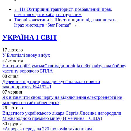
←
На Охтирщині тракторист, позбавлений прав,
намагався дати хабар патрульним
Творчі колективи із Шосткинщини відзначилися на
Іграх мистецтв “Star Format”
→
УКРАЇНА І СВІТ
17 лютого
У Білопіллі знову вибух
27 жовтня
На території Сумської громади поліція нейтралізувала бойову
частину ворожого БПЛА
08 січня
Деревина під прицілом: дискусії навколо нового
законопроєкту №4197-Д
07 червня
Як визначити свою чергу на відключення електроенергії не
заходячи на сайт обленерго?
26 лютого
Видатного українського лікаря Сергія Лисенка нагородили
Міжнародною премією миру (Німеччина – США)
30 грудня
«Аврора» передала 220 шоломів захисникам