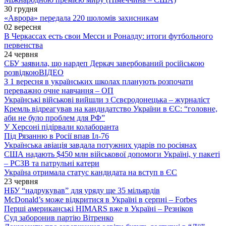
30 грудня
«Аврора» передала 220 шоломів захисникам
02 вересня
В Черкассах есть свои Месси и Роналду: итоги футбольного
первенства
24 червня
СБУ заявила, що нардеп Деркач завербований російською
розвідкою
ВІДЕО
З 1 вересня в українських школах планують розпочати
переважно очне навчання – ОП
Українські військові вийшли з Сєвєродонецька – журналіст
Кремль відреагував на кандидатство України в ЄС: “головне,
аби не було проблем для РФ”
У Херсоні підірвали колаборанта
Під Рязанню в Росії впав Іл-76
Українська авіація завдала потужних ударів по росіянах
США надають $450 млн військової допомоги Україні, у пакеті
– РСЗВ та патрульні катери
Україна отримала статус кандидата на вступ в ЄС
23 червня
НБУ “надрукував” для уряду ще 35 мільярдів
McDonald’s може відкритися в Україні в серпні – Forbes
Перші американські HIMARS вже в Україні – Резніков
Суд заборонив партію Вітренко