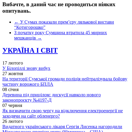
Вибачте, в даний час не проводиться ніяких
опитувань.
←
У Сумах показали прем’єру лялькової вистави
“Котигорошко”
З початку року Сумщина втратила 45 мирних
мешканців
→
УКРАЇНА І СВІТ
17 лютого
У Білопіллі знову вибух
27 жовтня
На території Сумської громади поліція нейтралізувала бойову
частину ворожого БПЛА
08 січня
Деревина під прицілом: дискусії навколо нового
законопроєкту №4197-Д
07 червня
Як визначити свою чергу на відключення електроенергії не
заходячи на сайт обленерго?
26 лютого
Видатного українського лікаря Сергія Лисенка нагородили
Міжнародною премією миру (Німеччина – США)