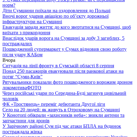
норм?
Діти Сумщини поїхали на оздоровлення до Польщі
Вночі ворог ударив авіацією по обʼєкту дорожньої
інфраструктури на Сумщині
Евакуація заради життя: до кого звертатися на Сумщині, щоб
виїхати з прикордоння
Внаслідок ударів ворога на Сумщині за добу 3 загиблих, 5
постраждалих
Пошкоджений супермаркет у Сумах відновив свою роботу
після удару КАБом
Вчора
Ситуація на лінії фронту в Сумській області 8 серпня
Понад 250 пасажирів евакуювали після ранкової атаки на
потяг “Суми-Київ”
Рятувальники показали фото пошкодженого ворожим дроном
локомотива
ФОТО
Через російські удари по Середина-Буді загинув цивільний
чоловік
ФК «Тростянець» переміг дебютанта Другої ліги
Село на 20 людей: як живуть в Отроховому на Сумщині
У Конотопі обікрали «захисників неба»: зникли антени та
запчастини для дронів
У Зарічному районі Сум під час атаки БПЛА на будинок
постраждала жінка