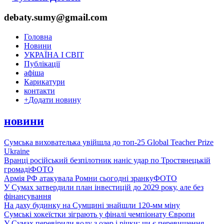
debaty.sumy@gmail.com
Головна
Новини
УКРАЇНА І СВІТ
Публікації
афіша
Карикатури
контакти
+
Додати новину
новини
Сумська вихователька увійшла до топ-25 Global Teacher Prize
Ukraine
Вранці російський безпілотник наніс удар по Тростянецькій
громаді
ФОТО
Армія РФ атакувала Ромни сьогодні зранку
ФОТО
У Сумах затвердили план інвестицій до 2029 року, але без
фінансування
На даху будинку на Сумщині знайшли 120-мм міну
Сумські хокеїстки зіграють у фіналі чемпіонату Європи
У Сумах перевірили воду з озер і річки: чи є перевищення