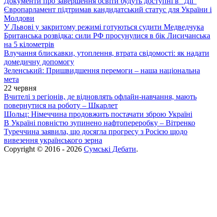
Документи про завершення освіти будуть доступні в “Дії”
Європарламент підтримав кандидатський статус для України і
Молдови
У Львові у закритому режимі готуються судити Медведчука
Британська розвідка: сили РФ просунулися в бік Лисичанська
на 5 кілометрів
Влучання блискавки, утоплення, втрата свідомості: як надати
домедичну допомогу
Зеленський: Пришвидшення перемоги – наша національна
мета
22 червня
Вчителі з регіонів, де відновлять офлайн-навчання, мають
повернутися на роботу – Шкарлет
Шольц: Німеччина продовжить постачати зброю Україні
В Україні повністю зупинено нафтопереробку – Вітренко
Туреччина заявила, що досягла прогресу з Росією щодо
вивезення українського зерна
Copyright © 2016 - 2026
Сумські Дебати
.