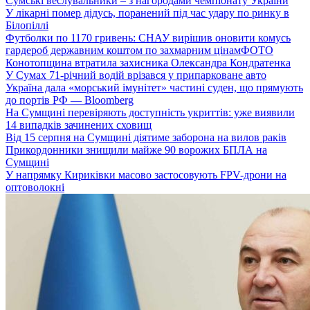
Сумські веслувальники – з нагородами чемпіонату України
У лікарні помер дідусь, поранений під час удару по ринку в
Білопіллі
Футболки по 1170 гривень: СНАУ вирішив оновити комусь
гардероб державним коштом по захмарним цінам
ФОТО
Конотопщина втратила захисника Олександра Кондратенка
У Сумах 71-річний водій врізався у припарковане авто
Україна дала «морський імунітет» частині суден, що прямують
до портів РФ — Bloomberg
На Сумщині перевіряють доступність укриттів: уже виявили
14 випадків зачинених сховищ
Від 15 серпня на Сумщині діятиме заборона на вилов раків
Прикордонники знищили майже 90 ворожих БПЛА на
Сумщині
У напрямку Кириківки масово застосовують FPV-дрони на
оптоволокні