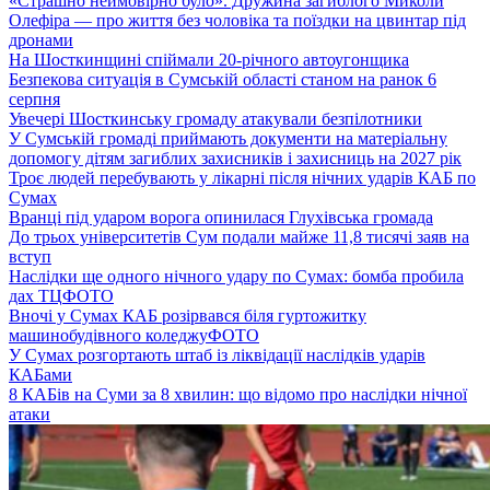
«Страшно неймовірно було». Дружина загиблого Миколи
Олефіра — про життя без чоловіка та поїздки на цвинтар під
дронами
На Шосткинщині спіймали 20-річного автоугонщика
Безпекова ситуація в Сумській області станом на ранок 6
серпня
Увечері Шосткинську громаду атакували безпілотники
У Сумській громаді приймають документи на матеріальну
допомогу дітям загиблих захисників і захисниць на 2027 рік
Троє людей перебувають у лікарні після нічних ударів КАБ по
Сумах
Вранці під ударом ворога опинилася Глухівська громада
До трьох університетів Сум подали майже 11,8 тисячі заяв на
вступ
Наслідки ще одного нічного удару по Сумах: бомба пробила
дах ТЦ
ФОТО
Вночі у Сумах КАБ розірвався біля гуртожитку
машинобудівного коледжу
ФОТО
У Сумах розгортають штаб із ліквідації наслідків ударів
КАБами
8 КАБів на Суми за 8 хвилин: що відомо про наслідки нічної
атаки