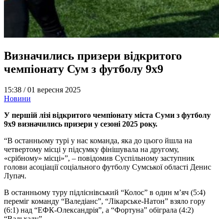
Визначились призери відкритого
чемпіонату Сум з футболу 9х9
15:38 /
01 вересня 2025
Новини
У першій лізі відкритого чемпіонату міста Суми з футболу
9х9 визначились призери у сезоні 2025 року.
“В останньому турі у нас команда, яка до цього йшла на
четвертому місці у підсумку фінішувала на другому,
«срібному» місці»”, – повідомив Суспільному заступник
голови асоціації соціального футболу Сумської області Денис
Лупач.
В останньому туру підліснівський “Колос” в один м’яч (5:4)
переміг команду “Валедіанс”, “Лікарське-Натон” взяло гору
(6:1) над “ЕФК-Олександрія”, а “Фортуна” обіграла (4:2)
“Вальхалу”.