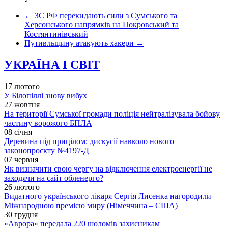
←
ЗС РФ перекидають сили з Сумського та
Херсонського напрямків на Покровський та
Костянтинівський
Путивльщину атакують хакери
→
УКРАЇНА І СВІТ
17 лютого
У Білопіллі знову вибух
27 жовтня
На території Сумської громади поліція нейтралізувала бойову
частину ворожого БПЛА
08 січня
Деревина під прицілом: дискусії навколо нового
законопроєкту №4197-Д
07 червня
Як визначити свою чергу на відключення електроенергії не
заходячи на сайт обленерго?
26 лютого
Видатного українського лікаря Сергія Лисенка нагородили
Міжнародною премією миру (Німеччина – США)
30 грудня
«Аврора» передала 220 шоломів захисникам