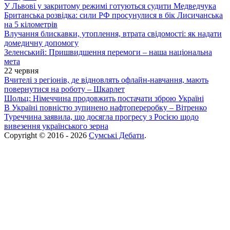
У Львові у закритому режимі готуються судити Медведчука
Британська розвідка: сили РФ просунулися в бік Лисичанська
на 5 кілометрів
Влучання блискавки, утоплення, втрата свідомості: як надати
домедичну допомогу
Зеленський: Пришвидшення перемоги – наша національна
мета
22 червня
Вчителі з регіонів, де відновлять офлайн-навчання, мають
повернутися на роботу – Шкарлет
Шольц: Німеччина продовжить постачати зброю Україні
В Україні повністю зупинено нафтопереробку – Вітренко
Туреччина заявила, що досягла прогресу з Росією щодо
вивезення українського зерна
Copyright © 2016 - 2026
Сумські Дебати
.