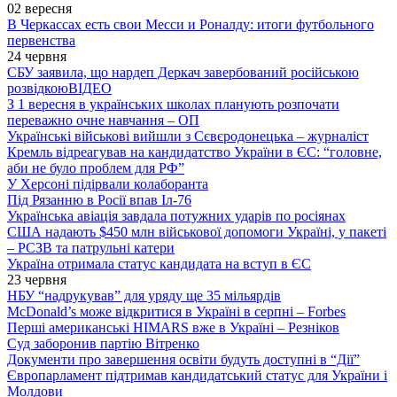
02 вересня
В Черкассах есть свои Месси и Роналду: итоги футбольного
первенства
24 червня
СБУ заявила, що нардеп Деркач завербований російською
розвідкою
ВІДЕО
З 1 вересня в українських школах планують розпочати
переважно очне навчання – ОП
Українські військові вийшли з Сєвєродонецька – журналіст
Кремль відреагував на кандидатство України в ЄС: “головне,
аби не було проблем для РФ”
У Херсоні підірвали колаборанта
Під Рязанню в Росії впав Іл-76
Українська авіація завдала потужних ударів по росіянах
США надають $450 млн військової допомоги Україні, у пакеті
– РСЗВ та патрульні катери
Україна отримала статус кандидата на вступ в ЄС
23 червня
НБУ “надрукував” для уряду ще 35 мільярдів
McDonald’s може відкритися в Україні в серпні – Forbes
Перші американські HIMARS вже в Україні – Резніков
Суд заборонив партію Вітренко
Документи про завершення освіти будуть доступні в “Дії”
Європарламент підтримав кандидатський статус для України і
Молдови