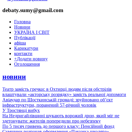
debaty.sumy@gmail.com
Головна
Новини
УКРАЇНА І СВІТ
Публікації
афіша
Карикатури
контакти
+
Додати новину
Оголошення
новини
Театр замість гречки: в Охтирці людям після обстрілів
влаштували «акторську розрядку» замість реальної допомоги
Авіаудар по Шосткинській громаді: зруйновано об’єкт
інфраструктури, поранений 57-річний чоловік
У Тростянці вибух
На Недригайлівщині шукають ворожий дрон, який міг не
здетонувати: жителів попередили про небезпеку
По 5 тисяч гривень до першого класу: Пенсійний фонд
Сумщини розпочав оформлення «Пакунка школяра»