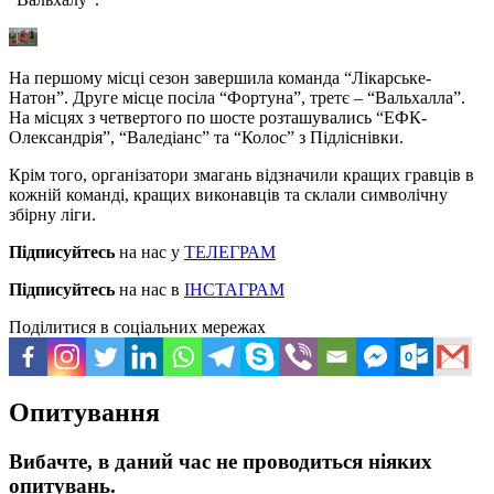
На першому місці сезон завершила команда
“Лікарське-
Натон”
. Друге місце посіла
“Фортуна”
, третє –
“Вальхалла”
.
На місцях з четвертого по шосте розташувались
“ЕФК-
Олександрія”
,
“Валедіанс”
та
“Колос”
з Підліснівки.
Крім того, організатори змагань відзначили кращих гравців в
кожній команді, кращих виконавців та склали символічну
збірну ліги.
Підписуйтесь
на нас у
ТЕЛЕГРАМ
Підписуйтесь
на нас в
ІНСТАГРАМ
Поділитися в соціальних мережах
Опитування
Вибачте, в даний час не проводиться ніяких
опитувань.