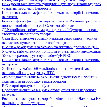
FPV-дрони вже літають вулицями Сум: люди тікали від двох
ударів на проспекті Перемоги
Поки літо плавить асфальт: 5 книжкових історій із зимовим
настроєм
Безпека, фортифікації та підземні школи: Романько розповів
про ключові рішення сесії Сумської облради
ДБР прийшло з обшуками до податкової Сумщини: справа
стосується ймовірного хабаря
Села Шосткинської громади накрила серія ударів: частина
населених пунктів залишилася без води
P1-Sun – рекордсмен за мемами та збитими дронами
ВІДЕО
У Сумах вибухотехніки поліції та рятувальники знешкодили
500-кілограмову фугасну авіабомбу
ВІДЕО
Поки літо плавить асфальт: 5 книжкових історій із зимовим
настроєм
У Шостці за майже 60 мільйонів гривень модернізують
навчальний корпус центру ПТО
«Вирішувала питання» за $7 тисяч: адвокатку із Сумщини
судитимуть за оборудку з відстрочками
В Охтирці пролунали вибухи
Проспект Шевченка в Сумах оговтується після чергового
авіаудару
Росіяни застосовують саморобні міни-пастки «Лампочка-Н»
на прикордонні Сумщини