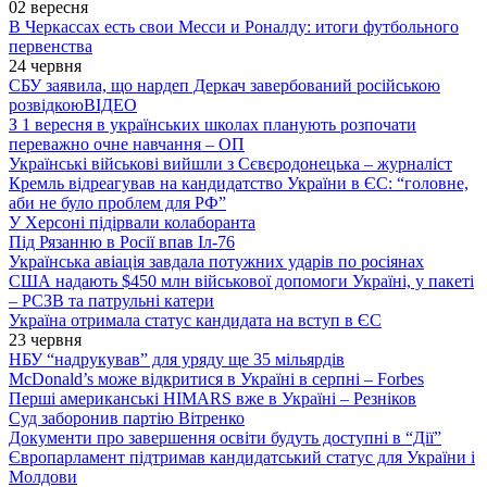
02 вересня
В Черкассах есть свои Месси и Роналду: итоги футбольного
первенства
24 червня
СБУ заявила, що нардеп Деркач завербований російською
розвідкою
ВІДЕО
З 1 вересня в українських школах планують розпочати
переважно очне навчання – ОП
Українські військові вийшли з Сєвєродонецька – журналіст
Кремль відреагував на кандидатство України в ЄС: “головне,
аби не було проблем для РФ”
У Херсоні підірвали колаборанта
Під Рязанню в Росії впав Іл-76
Українська авіація завдала потужних ударів по росіянах
США надають $450 млн військової допомоги Україні, у пакеті
– РСЗВ та патрульні катери
Україна отримала статус кандидата на вступ в ЄС
23 червня
НБУ “надрукував” для уряду ще 35 мільярдів
McDonald’s може відкритися в Україні в серпні – Forbes
Перші американські HIMARS вже в Україні – Резніков
Суд заборонив партію Вітренко
Документи про завершення освіти будуть доступні в “Дії”
Європарламент підтримав кандидатський статус для України і
Молдови