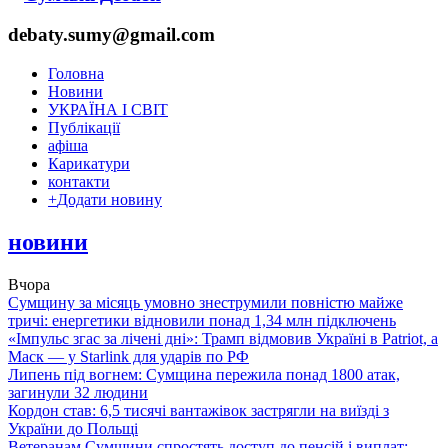
debaty.sumy@gmail.com
Головна
Новини
УКРАЇНА І СВІТ
Публікації
афіша
Карикатури
контакти
+
Додати новину
новини
Вчора
Сумщину за місяць умовно знеструмили повністю майже
тричі: енергетики відновили понад 1,34 млн підключень
«Імпульс згас за лічені дні»: Трамп відмовив Україні в Patriot, а
Маск — у Starlink для ударів по РФ
Липень під вогнем: Сумщина пережила понад 1800 атак,
загинули 32 людини
Кордон став: 6,5 тисячі вантажівок застрягли на виїзді з
України до Польщі
Ветеранам Сумщини спростять доступ до пенсій і виплат: