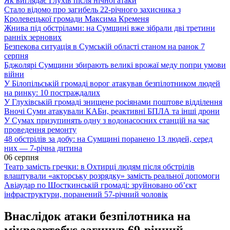
Як виглядає Глухів після нічної атаки
Стало відомо про загибель 22-річного захисника з
Кролевецької громади Максима Кременя
Жнива під обстрілами: на Сумщині вже зібрали дві третини
ранніх зернових
Безпекова ситуація в Сумській області станом на ранок 7
серпня
Бджолярі Сумщини збирають великі врожаї меду попри умови
війни
У Білопільській громаді ворог атакував безпілотником людей
на ринку: 10 постраждалих
У Глухівській громаді знищене росіянами поштове відділення
Вночі Суми атакували КАБи, реактивні БПЛА та інші дрони
У Сумах призупинять одну з водонасосних станцій на час
проведення ремонту
48 обстрілів за добу: на Сумщині поранено 13 людей, серед
них — 7-річна дитина
06 серпня
Театр замість гречки: в Охтирці людям після обстрілів
влаштували «акторську розрядку» замість реальної допомоги
Авіаудар по Шосткинській громаді: зруйновано об’єкт
інфраструктури, поранений 57-річний чоловік
Внаслідок атаки безпілотника на
мікроавтобус загинув 69-річний