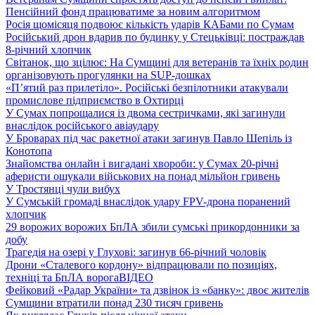
Пенсійний фонд працюватиме за новим алгоритмом
Росія щомісяця подвоює кількість ударів КАБами по Сумам
Російський дрон вдарив по будинку у Стецьківці: постраждав
8-річний хлопчик
Світанок, що зцілює: На Сумщині для ветеранів та їхніх родин
організовують прогулянки на SUP-дошках
«П’ятий раз прилетіло». Російські безпілотники атакували
промислове підприємство в Охтирці
У Сумах попрощалися із двома сестричками, які загинули
внаслідок російського авіаудару
У Броварах під час ракетної атаки загинув Павло Шепіль із
Конотопа
Знайомства онлайн і вигадані хвороби: у Сумах 20-річні
аферисти ошукали військових на понад мільйон гривень
У Тростянці чули вибух
У Сумській громаді внаслідок удару FPV-дрона поранений
хлопчик
29 ворожих ворожих БпЛА збили сумські прикордонники за
добу
Трагедія на озері у Глухові: загинув 66-річний чоловік
Дрони «Сталевого кордону» відпрацювали по позиціях,
техніці та БпЛА ворога
ВІДЕО
Фейковий «Радар України» та дзвінок із «банку»: двоє жителів
Сумщини втратили понад 230 тисяч гривень