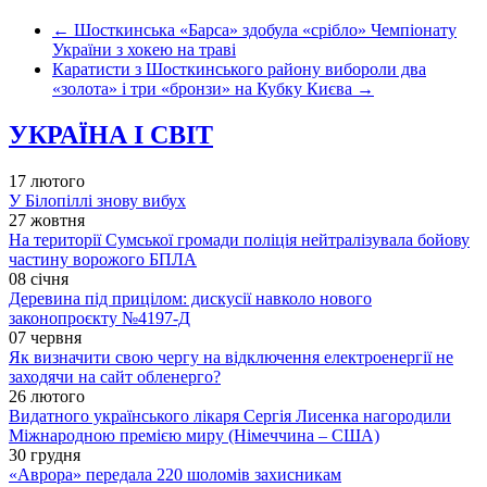
←
Шосткинська «Барса» здобула «срібло» Чемпіонату
України з хокею на траві
Каратисти з Шосткинського району вибороли два
«золота» і три «бронзи» на Кубку Києва
→
УКРАЇНА І СВІТ
17 лютого
У Білопіллі знову вибух
27 жовтня
На території Сумської громади поліція нейтралізувала бойову
частину ворожого БПЛА
08 січня
Деревина під прицілом: дискусії навколо нового
законопроєкту №4197-Д
07 червня
Як визначити свою чергу на відключення електроенергії не
заходячи на сайт обленерго?
26 лютого
Видатного українського лікаря Сергія Лисенка нагородили
Міжнародною премією миру (Німеччина – США)
30 грудня
«Аврора» передала 220 шоломів захисникам