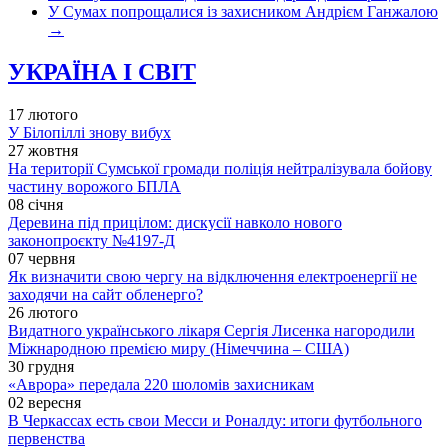
У Сумах попрощалися із захисником Андрієм Ганжалою
→
УКРАЇНА І СВІТ
17 лютого
У Білопіллі знову вибух
27 жовтня
На території Сумської громади поліція нейтралізувала бойову
частину ворожого БПЛА
08 січня
Деревина під прицілом: дискусії навколо нового
законопроєкту №4197-Д
07 червня
Як визначити свою чергу на відключення електроенергії не
заходячи на сайт обленерго?
26 лютого
Видатного українського лікаря Сергія Лисенка нагородили
Міжнародною премією миру (Німеччина – США)
30 грудня
«Аврора» передала 220 шоломів захисникам
02 вересня
В Черкассах есть свои Месси и Роналду: итоги футбольного
первенства