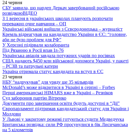
24 червня
СБУ заявила, що нардеп Деркач завербований російською
розвідкою
ВІДЕО
З 1 вересня в українських школах планують розпочати
переважно очне навчання – ОП
Українські військові вийшли з Сєвєродонецька – журналіст
Кремль відреагував на кандидатство України в ЄС: “головне,
аби не було проблем для РФ”
У Херсоні підірвали колаборанта
Під Рязанню в Росії впав Іл-76
Українська авіація завдала потужних ударів по росіянах
США надають $450 млн військової допомоги Україні, у пакеті
– РСЗВ та патрульні катери
Україна отримала статус кандидата на вступ в ЄС
23 червня
НБУ “надрукував” для уряду ще 35 мільярдів
McDonald’s може відкритися в Україні в серпні – Forbes
Перші американські HIMARS вже в Україні – Резніков
Суд заборонив партію Вітренко
Документи про завершення освіти будуть доступні в “Дії”
Європарламент підтримав кандидатський статус для України і
Молдови
У Львові у закритому режимі готуються судити Медведчука
Британська розвідка: сили РФ просунулися в бік Лисичанська
на 5 кілометрів