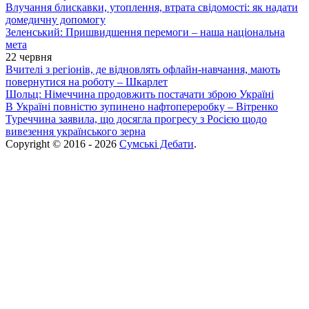
Влучання блискавки, утоплення, втрата свідомості: як надати
домедичну допомогу
Зеленський: Пришвидшення перемоги – наша національна
мета
22 червня
Вчителі з регіонів, де відновлять офлайн-навчання, мають
повернутися на роботу – Шкарлет
Шольц: Німеччина продовжить постачати зброю Україні
В Україні повністю зупинено нафтопереробку – Вітренко
Туреччина заявила, що досягла прогресу з Росією щодо
вивезення українського зерна
Copyright © 2016 - 2026
Сумські Дебати
.