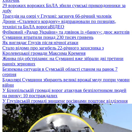
хлопчик
29 ворожих ворожих БпЛА збили сумські прикордонники за
добу
Трагедія на озері у Глухові: загинув 66-річний чоловік
Дрони «Сталевого кордону» відпрацювали по позиціях,
техніці та БпЛА ворога
ВІДЕО
Фейковий «Радар України» та дзвінок із «банку»: двоє жителів
Сумщини втратили понад 230 тисяч гривень
Як виглядає Глухів після нічної атаки
Стало відомо про загибель 22-річного захисника з
Кролевецької громади Максима Кременя
Жнива під обстрілами: на Сумщині вже зібрали дві третини
ранніх зернових
Безпекова ситуація в Сумській області станом на ранок 7
серпня
Бджолярі Сумщини збирають великі врожаї меду попри умови
війни
У Білопільській громаді ворог атакував безпілотником людей
на ринку: 10 постраждалих
У Глухівській громаді знищене росіянами поштове відділення