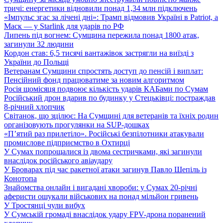
тричі: енергетики відновили понад 1,34 млн підключень
«Імпульс згас за лічені дні»: Трамп відмовив Україні в Patriot, а
Маск — у Starlink для ударів по РФ
Липень під вогнем: Сумщина пережила понад 1800 атак,
загинули 32 людини
Кордон став: 6,5 тисячі вантажівок застрягли на виїзді з
України до Польщі
Ветеранам Сумщини спростять доступ до пенсій і виплат:
Пенсійний фонд працюватиме за новим алгоритмом
Росія щомісяця подвоює кількість ударів КАБами по Сумам
Російський дрон вдарив по будинку у Стецьківці: постраждав
8-річний хлопчик
Світанок, що зцілює: На Сумщині для ветеранів та їхніх родин
організовують прогулянки на SUP-дошках
«П’ятий раз прилетіло». Російські безпілотники атакували
промислове підприємство в Охтирці
У Сумах попрощалися із двома сестричками, які загинули
внаслідок російського авіаудару
У Броварах під час ракетної атаки загинув Павло Шепіль із
Конотопа
Знайомства онлайн і вигадані хвороби: у Сумах 20-річні
аферисти ошукали військових на понад мільйон гривень
У Тростянці чули вибух
У Сумській громаді внаслідок удару FPV-дрона поранений