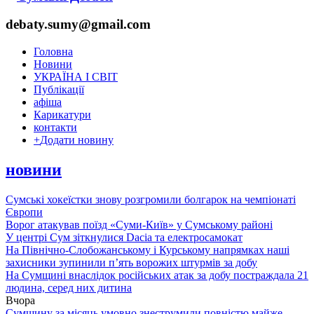
debaty.sumy@gmail.com
Головна
Новини
УКРАЇНА І СВІТ
Публікації
афіша
Карикатури
контакти
+
Додати новину
новини
Сумські хокеїстки знову розгромили болгарок на чемпіонаті
Європи
Ворог атакував поїзд «Суми-Київ» у Сумському районі
У центрі Сум зіткнулися Dacia та електросамокат
На Північно-Слобожанському і Курському напрямках наші
захисники зупинили п’ять ворожих штурмів за добу
На Сумщині внаслідок російських атак за добу постраждала 21
людина, серед них дитина
Вчора
Сумщину за місяць умовно знеструмили повністю майже