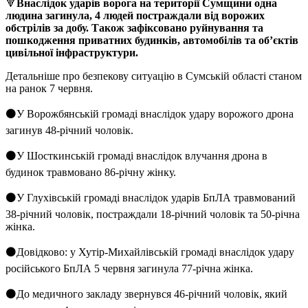
🔻
Внаслідок ударів ворога на території Сумщини одна
людина загинула, 4 людей постраждали від ворожих
обстрілів за добу. Також зафіксовано руйнування та
пошкодження приватних будинків, автомобілів та об’єктів
цивільної інфраструктури.
Детальніше про безпекову ситуацію в Сумській області станом
на ранок 7 червня.
⚫У Ворожбянській громаді внаслідок удару ворожого дрона
загинув 48-річний чоловік.
⚫У Шосткинській громаді внаслідок влучання дрона в
будинок травмовано 86-річну жінку.
⚫У Глухівській громаді внаслідок ударів БпЛА травмований
38-річний чоловік, постраждали 18-річний чоловік та 50-річна
жінка.
⚫Довідково: у Хутір-Михайлівській громаді внаслідок удару
російського БпЛА 5 червня загинула 77-річна жінка.
⚫До медичного закладу звернувся 46-річний чоловік, який