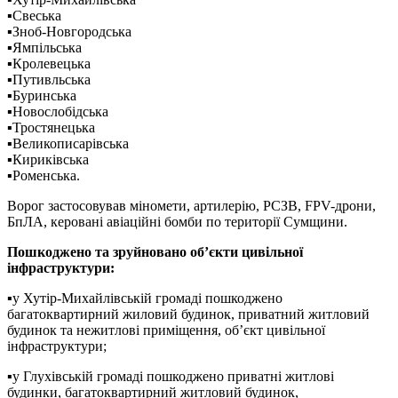
▪️Свеська
▪️Зноб-Новгородська
▪️Ямпільська
▪️Кролевецька
▪️Путивльська
▪️Буринська
▪️Новослобідська
▪️Тростянецька
▪️Великописарівська
▪️Кириківська
▪️Роменська.
Ворог застосовував міномети, артилерію, РСЗВ, FPV-дрони,
БпЛА, керовані авіаційні бомби по території Сумщини.
Пошкоджено та зруйновано об’єкти цивільної
інфраструктури:
▪️у Хутір-Михайлівській громаді пошкоджено
багатоквартирний жиловий будинок, приватний житловий
будинок та нежитлові приміщення, об’єкт цивільної
інфраструктури;
▪️у Глухівській громаді пошкоджено приватні житлові
будинки, багатоквартирний житловий будинок,