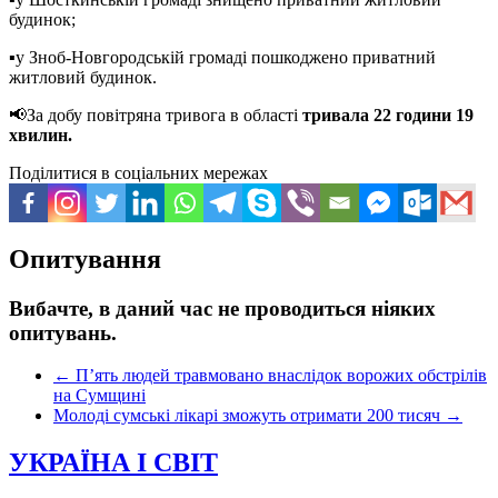
будинок;
▪️у Зноб-Новгородській громаді пошкоджено приватний
житловий будинок.
📢За добу повітряна тривога в області
тривала 22 години 19
хвилин.
Поділитися в соціальних мережах
Опитування
Вибачте, в даний час не проводиться ніяких
опитувань.
←
Пʼять людей травмовано внаслідок ворожих обстрілів
на Сумщині
Молоді сумські лікарі зможуть отримати 200 тисяч
→
УКРАЇНА І СВІТ