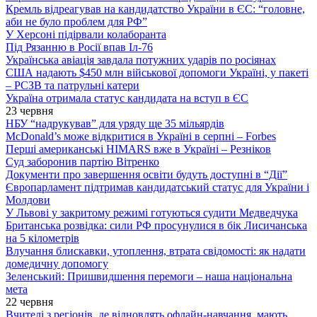
Кремль відреагував на кандидатство України в ЄС: “головне,
аби не було проблем для РФ”
У Херсоні підірвали колаборанта
Під Рязанню в Росії впав Іл-76
Українська авіація завдала потужних ударів по росіянах
США надають $450 млн військової допомоги Україні, у пакеті
– РСЗВ та патрульні катери
Україна отримала статус кандидата на вступ в ЄС
23 червня
НБУ “надрукував” для уряду ще 35 мільярдів
McDonald’s може відкритися в Україні в серпні – Forbes
Перші американські HIMARS вже в Україні – Резніков
Суд заборонив партію Вітренко
Документи про завершення освіти будуть доступні в “Дії”
Європарламент підтримав кандидатський статус для України і
Молдови
У Львові у закритому режимі готуються судити Медведчука
Британська розвідка: сили РФ просунулися в бік Лисичанська
на 5 кілометрів
Влучання блискавки, утоплення, втрата свідомості: як надати
домедичну допомогу
Зеленський: Пришвидшення перемоги – наша національна
мета
22 червня
Вчителі з регіонів, де відновлять офлайн-навчання, мають