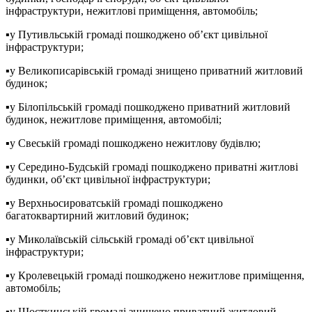
інфраструктури, нежитлові приміщення, автомобіль;
▪️у Путивльській громаді пошкоджено об’єкт цивільної
інфраструктури;
▪️у Великописарівській громаді знищено приватний житловий
будинок;
▪️у Білопільській громаді пошкоджено приватний житловий
будинок, нежитлове приміщення, автомобілі;
▪️у Свеській громаді пошкоджено нежитлову будівлю;
▪️у Середино-Будській громаді пошкоджено приватні житлові
будинки, об’єкт цивільної інфраструктури;
▪️у Верхньосироватській громаді пошкоджено
багатоквартирний житловий будинок;
▪️у Миколаївській сільській громаді об’єкт цивільної
інфраструктури;
▪️у Кролевецькій громаді пошкоджено нежитлове приміщення,
автомобіль;
▪️у Шосткинській громаді знищено приватний житловий