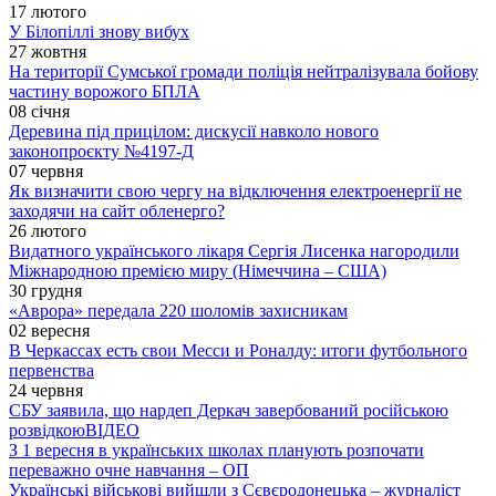
17 лютого
У Білопіллі знову вибух
27 жовтня
На території Сумської громади поліція нейтралізувала бойову
частину ворожого БПЛА
08 січня
Деревина під прицілом: дискусії навколо нового
законопроєкту №4197-Д
07 червня
Як визначити свою чергу на відключення електроенергії не
заходячи на сайт обленерго?
26 лютого
Видатного українського лікаря Сергія Лисенка нагородили
Міжнародною премією миру (Німеччина – США)
30 грудня
«Аврора» передала 220 шоломів захисникам
02 вересня
В Черкассах есть свои Месси и Роналду: итоги футбольного
первенства
24 червня
СБУ заявила, що нардеп Деркач завербований російською
розвідкою
ВІДЕО
З 1 вересня в українських школах планують розпочати
переважно очне навчання – ОП
Українські військові вийшли з Сєвєродонецька – журналіст