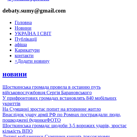
debaty.sumy@gmail.com
Головна
Новини
УКРАЇНА І СВІТ
Публікації
афіша
Карикатури
контакти
+
Додати новину
новини
Шосткинська громада провела в останню путь
військовослужбовця Сергія Барановського
У прифронтових громадах встановлять 840 мобільних
укриттів
На Сумщині зростає попит на вторинне житло
Внаслідок удару армії РФ по Ромнах постраждали люди,
пошкоджені будинки
ФОТО
Шосткинська громада: щодоби 3-5 ворожих ударів, зростає
кількість ВПО
Дитячі майданчики Сумщини кишать токсокарами