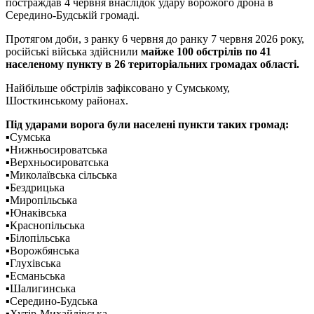
постраждав 4 червня внаслідок удару ворожого дрона в
Середино-Будській громаді.
Протягом доби, з ранку 6 червня до ранку 7 червня 2026 року,
російські війська здійснили
майже 100 обстрілів по 41
населеному пункту в 26 територіальних громадах області.
Найбільше обстрілів зафіксовано у Сумському,
Шосткинському районах.
Під ударами ворога були населені пункти таких громад:
▪️Сумська
▪️Нижньосироватська
▪️Верхньосироватська
▪️Миколаївська сільська
▪️Бездрицька
▪️Миропільська
▪️Юнаківська
▪️Краснопільська
▪️Білопільська
▪️Ворожбянська
▪️Глухівська
▪️Есманьська
▪️Шалигинська
▪️Середино-Будська
▪️Хутір-Михайлівська