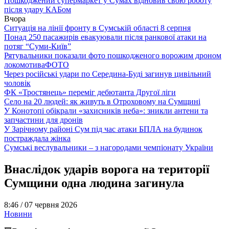
Пошкоджений супермаркет у Сумах відновив свою роботу
після удару КАБом
Вчора
Ситуація на лінії фронту в Сумській області 8 серпня
Понад 250 пасажирів евакуювали після ранкової атаки на
потяг “Суми-Київ”
Рятувальники показали фото пошкодженого ворожим дроном
локомотива
ФОТО
Через російські удари по Середина-Буді загинув цивільний
чоловік
ФК «Тростянець» переміг дебютанта Другої ліги
Село на 20 людей: як живуть в Отроховому на Сумщині
У Конотопі обікрали «захисників неба»: зникли антени та
запчастини для дронів
У Зарічному районі Сум під час атаки БПЛА на будинок
постраждала жінка
Сумські веслувальники – з нагородами чемпіонату України
Внаслідок ударів ворога на території
Сумщини одна людина загинула
8:46 /
07 червня 2026
Новини