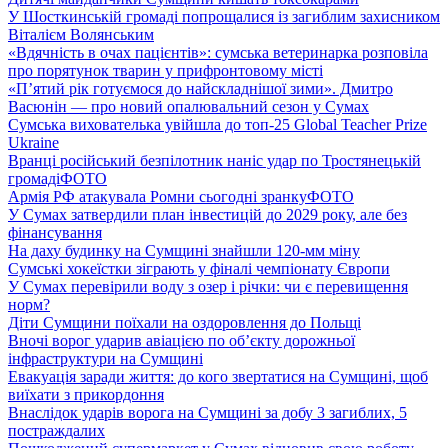
У Шосткинській громаді попрощалися із загиблим захисником
Віталієм Волянським
«Вдячність в очах пацієнтів»: сумська ветеринарка розповіла
про порятунок тварин у прифронтовому місті
«П’ятий рік готуємося до найскладнішої зими». Дмитро
Васюнін — про новий опалювальний сезон у Сумах
Сумська вихователька увійшла до топ-25 Global Teacher Prize
Ukraine
Вранці російський безпілотник наніс удар по Тростянецькій
громаді
ФОТО
Армія РФ атакувала Ромни сьогодні зранку
ФОТО
У Сумах затвердили план інвестицій до 2029 року, але без
фінансування
На даху будинку на Сумщині знайшли 120-мм міну
Сумські хокеїстки зіграють у фіналі чемпіонату Європи
У Сумах перевірили воду з озер і річки: чи є перевищення
норм?
Діти Сумщини поїхали на оздоровлення до Польщі
Вночі ворог ударив авіацією по обʼєкту дорожньої
інфраструктури на Сумщині
Евакуація заради життя: до кого звертатися на Сумщині, щоб
виїхати з прикордоння
Внаслідок ударів ворога на Сумщині за добу 3 загиблих, 5
постраждалих