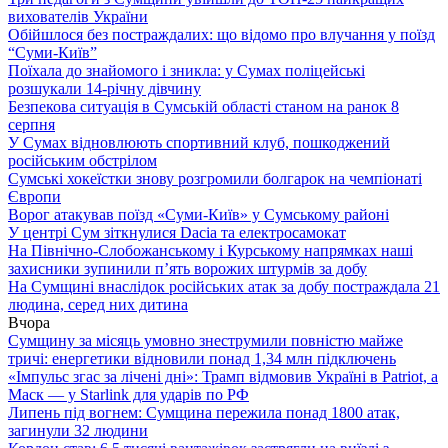
вихователів України
Обійшлося без постраждалих: що відомо про влучання у поїзд
“Суми-Київ”
Поїхала до знайомого і зникла: у Сумах поліцейські
розшукали 14-річну дівчину
Безпекова ситуація в Сумській області станом на ранок 8
серпня
У Сумах відновлюють спортивний клуб, пошкоджений
російським обстрілом
Сумські хокеїстки знову розгромили болгарок на чемпіонаті
Європи
Ворог атакував поїзд «Суми-Київ» у Сумському районі
У центрі Сум зіткнулися Dacia та електросамокат
На Північно-Слобожанському і Курському напрямках наші
захисники зупинили п’ять ворожих штурмів за добу
На Сумщині внаслідок російських атак за добу постраждала 21
людина, серед них дитина
Вчора
Сумщину за місяць умовно знеструмили повністю майже
тричі: енергетики відновили понад 1,34 млн підключень
«Імпульс згас за лічені дні»: Трамп відмовив Україні в Patriot, а
Маск — у Starlink для ударів по РФ
Липень під вогнем: Сумщина пережила понад 1800 атак,
загинули 32 людини