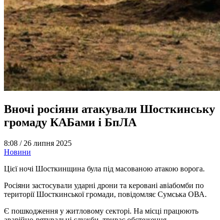
Вночі росіяни атакували Шосткинську
громаду КАБами і БпЛА
8:08 /
26 липня 2025
Новини
Цієї ночі Шосткинщина була під масованою атакою ворога.
Росіяни застосували ударні дрони та керовані авіабомби по
території Шосткинської громади, повідомляє Сумська ОВА.
Є пошкодження у житловому секторі. На місці працюють
аварійно-рятувальні служби, триває обстеження.