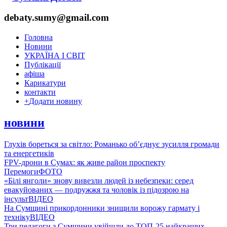
debaty.sumy@gmail.com
Головна
Новини
УКРАЇНА І СВІТ
Публікації
афіша
Карикатури
контакти
+
Додати новину
новини
Глухів бореться за світло: Романько об’єднує зусилля громади
та енергетиків
FPV-дрони в Сумах: як живе район проспекту
Перемоги
ФОТО
«Білі янголи» знову вивезли людей із небезпеки: серед
евакуйованих — подружжя та чоловік із підозрою на
інсульт
ВІДЕО
На Сумщині прикордонники знищили ворожу гармату і
техніку
ВІДЕО
Три педагоги з Сумщини увійшли до ТОП-25 найкращих