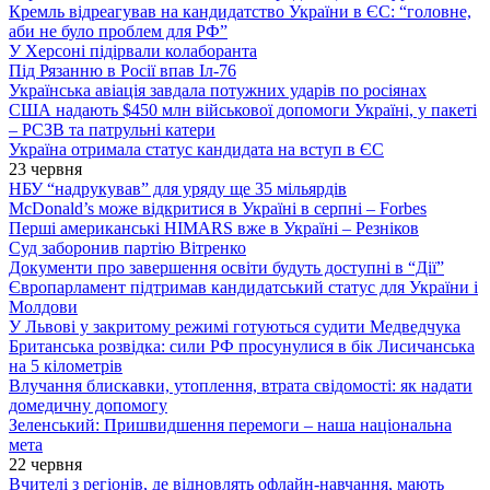
Кремль відреагував на кандидатство України в ЄС: “головне,
аби не було проблем для РФ”
У Херсоні підірвали колаборанта
Під Рязанню в Росії впав Іл-76
Українська авіація завдала потужних ударів по росіянах
США надають $450 млн військової допомоги Україні, у пакеті
– РСЗВ та патрульні катери
Україна отримала статус кандидата на вступ в ЄС
23 червня
НБУ “надрукував” для уряду ще 35 мільярдів
McDonald’s може відкритися в Україні в серпні – Forbes
Перші американські HIMARS вже в Україні – Резніков
Суд заборонив партію Вітренко
Документи про завершення освіти будуть доступні в “Дії”
Європарламент підтримав кандидатський статус для України і
Молдови
У Львові у закритому режимі готуються судити Медведчука
Британська розвідка: сили РФ просунулися в бік Лисичанська
на 5 кілометрів
Влучання блискавки, утоплення, втрата свідомості: як надати
домедичну допомогу
Зеленський: Пришвидшення перемоги – наша національна
мета
22 червня
Вчителі з регіонів, де відновлять офлайн-навчання, мають