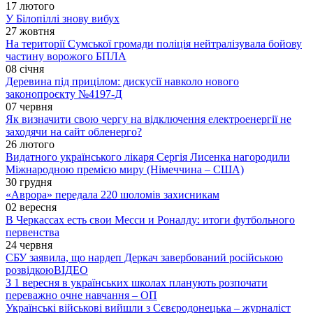
17 лютого
У Білопіллі знову вибух
27 жовтня
На території Сумської громади поліція нейтралізувала бойову
частину ворожого БПЛА
08 січня
Деревина під прицілом: дискусії навколо нового
законопроєкту №4197-Д
07 червня
Як визначити свою чергу на відключення електроенергії не
заходячи на сайт обленерго?
26 лютого
Видатного українського лікаря Сергія Лисенка нагородили
Міжнародною премією миру (Німеччина – США)
30 грудня
«Аврора» передала 220 шоломів захисникам
02 вересня
В Черкассах есть свои Месси и Роналду: итоги футбольного
первенства
24 червня
СБУ заявила, що нардеп Деркач завербований російською
розвідкою
ВІДЕО
З 1 вересня в українських школах планують розпочати
переважно очне навчання – ОП
Українські військові вийшли з Сєвєродонецька – журналіст