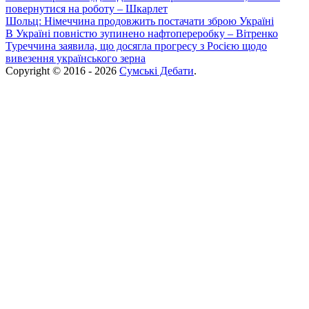
повернутися на роботу – Шкарлет
Шольц: Німеччина продовжить постачати зброю Україні
В Україні повністю зупинено нафтопереробку – Вітренко
Туреччина заявила, що досягла прогресу з Росією щодо
вивезення українського зерна
Copyright © 2016 - 2026
Сумські Дебати
.