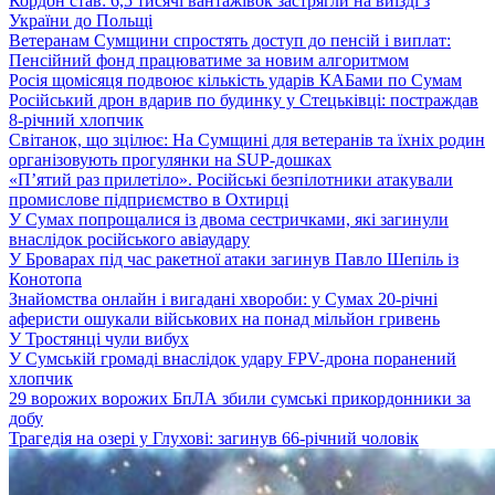
Кордон став: 6,5 тисячі вантажівок застрягли на виїзді з
України до Польщі
Ветеранам Сумщини спростять доступ до пенсій і виплат:
Пенсійний фонд працюватиме за новим алгоритмом
Росія щомісяця подвоює кількість ударів КАБами по Сумам
Російський дрон вдарив по будинку у Стецьківці: постраждав
8-річний хлопчик
Світанок, що зцілює: На Сумщині для ветеранів та їхніх родин
організовують прогулянки на SUP-дошках
«П’ятий раз прилетіло». Російські безпілотники атакували
промислове підприємство в Охтирці
У Сумах попрощалися із двома сестричками, які загинули
внаслідок російського авіаудару
У Броварах під час ракетної атаки загинув Павло Шепіль із
Конотопа
Знайомства онлайн і вигадані хвороби: у Сумах 20-річні
аферисти ошукали військових на понад мільйон гривень
У Тростянці чули вибух
У Сумській громаді внаслідок удару FPV-дрона поранений
хлопчик
29 ворожих ворожих БпЛА збили сумські прикордонники за
добу
Трагедія на озері у Глухові: загинув 66-річний чоловік