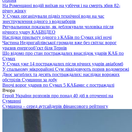
серпня
На Роменщині водій виїхав на узбіччя і на смерть збив 82-
річну жінку
У Сумах організували підвіз технічної води на час
знеструмлення одного з водозаборів
Рятувальники показали, як деблокували чоловіка після
нічного удару КАБ
ВІДЕО
Наслідки прильоту одного з КАБів по Сумах цієї ночі
Частина Недригайлівської громади вже без світла: ворог
уразив енергооб’єкт біля Тернів
Що відомо про стан постраждалих внаслідок ударів КАБ по
Сумах
У Сумах уже 14 постраждалих після нічних ударів авіабомб
У спальному мікрорайоні Сум ліквідовують порив водомережі
Двоє загиблих та десять постраждалих: наслідки ворожих
обстрілів Сумщини за добу
Вночі ворог ударив по Сумах 5 КАБами: є постраждалі
Вчора
Герой України розповів про понад 40 діб в оточенні на
Сумщині
Сумщина – серед аутсайдерів фінансового рейтингу