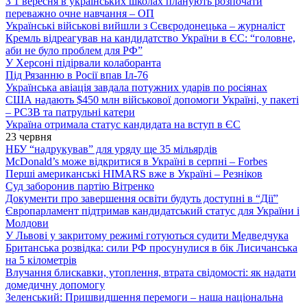
З 1 вересня в українських школах планують розпочати
переважно очне навчання – ОП
Українські військові вийшли з Сєвєродонецька – журналіст
Кремль відреагував на кандидатство України в ЄС: “головне,
аби не було проблем для РФ”
У Херсоні підірвали колаборанта
Під Рязанню в Росії впав Іл-76
Українська авіація завдала потужних ударів по росіянах
США надають $450 млн військової допомоги Україні, у пакеті
– РСЗВ та патрульні катери
Україна отримала статус кандидата на вступ в ЄС
23 червня
НБУ “надрукував” для уряду ще 35 мільярдів
McDonald’s може відкритися в Україні в серпні – Forbes
Перші американські HIMARS вже в Україні – Резніков
Суд заборонив партію Вітренко
Документи про завершення освіти будуть доступні в “Дії”
Європарламент підтримав кандидатський статус для України і
Молдови
У Львові у закритому режимі готуються судити Медведчука
Британська розвідка: сили РФ просунулися в бік Лисичанська
на 5 кілометрів
Влучання блискавки, утоплення, втрата свідомості: як надати
домедичну допомогу
Зеленський: Пришвидшення перемоги – наша національна