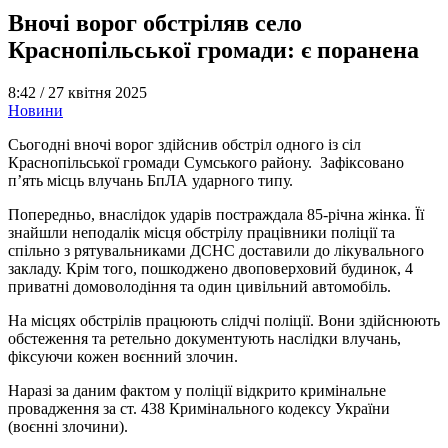
Вночі ворог обстріляв село
Краснопільської громади: є поранена
8:42 /
27 квітня 2025
Новини
Сьогодні вночі ворог здійснив обстріл одного із сіл
Краснопільської громади Сумського району. Зафіксовано
п’ять місць влучань БпЛА ударного типу.
Попередньо, внаслідок ударів постраждала 85-річна жінка. Її
знайшли неподалік місця обстрілу працівники поліції та
спільно з рятувальниками ДСНС доставили до лікувального
закладу. Крім того, пошкоджено двоповерховий будинок, 4
приватні домоволодіння та один цивільний автомобіль.
На місцях обстрілів працюють слідчі поліції. Вони здійснюють
обстеження та ретельно документують наслідки влучань,
фіксуючи кожен воєнний злочин.
Наразі за даним фактом у поліції відкрито кримінальне
провадження за ст. 438 Кримінального кодексу України
(воєнні злочини).