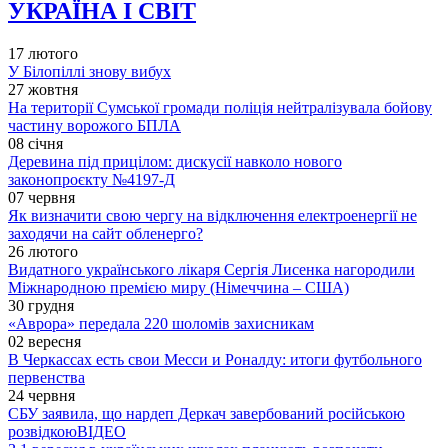
УКРАЇНА І СВІТ
17 лютого
У Білопіллі знову вибух
27 жовтня
На території Сумської громади поліція нейтралізувала бойову
частину ворожого БПЛА
08 січня
Деревина під прицілом: дискусії навколо нового
законопроєкту №4197-Д
07 червня
Як визначити свою чергу на відключення електроенергії не
заходячи на сайт обленерго?
26 лютого
Видатного українського лікаря Сергія Лисенка нагородили
Міжнародною премією миру (Німеччина – США)
30 грудня
«Аврора» передала 220 шоломів захисникам
02 вересня
В Черкассах есть свои Месси и Роналду: итоги футбольного
первенства
24 червня
СБУ заявила, що нардеп Деркач завербований російською
розвідкою
ВІДЕО