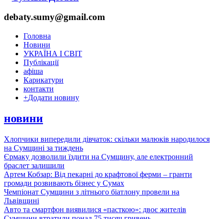
debaty.sumy@gmail.com
Головна
Новини
УКРАЇНА І СВІТ
Публікації
афіша
Карикатури
контакти
+
Додати новину
новини
Хлопчики випередили дівчаток: скільки малюків народилося
на Сумщині за тиждень
Єрмаку дозволили їздити на Сумщину, але електронний
браслет залишили
Артем Кобзар: Від пекарні до крафтової ферми – гранти
громади розвивають бізнес у Сумах
Чемпіонат Сумщини з літнього біатлону провели на
Львівщині
Авто та смартфон виявилися «пасткою»: двоє жителів
Сумщини втратили понад 75 тисяч гривень