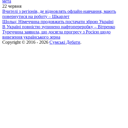
мета
22 червня
Вчителі з регіонів, де відновлять офлайн-навчання, мають
повернутися на роботу – Шкарлет
Шольц: Німеччина продовжить постачати зброю Україні
В Україні повністю зупинено нафтопереробку – Вітренко
Туреччина заявила, що досягла прогресу з Росією щодо
вивезення українського зерна
Copyright © 2016 - 2026
Сумські Дебати
.