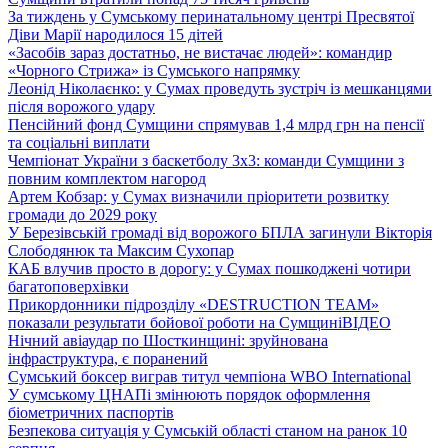
За тиждень у Сумському перинатальному центрі Пресвятої
Діви Марії народилося 15 дітей
«Засобів зараз достатньо, не вистачає людей»: командир
«Чорного Стрижа» із Сумського напрямку
Леонід Ніколаєнко: у Сумах проведуть зустріч із мешканцями
після ворожого удару
Пенсійний фонд Сумщини спрямував 1,4 млрд грн на пенсії
та соціальні виплати
Чемпіонат України з баскетболу 3х3: команди Сумщини з
повним комплектом нагород
Артем Кобзар: у Сумах визначили пріоритети розвитку
громади до 2029 року
У Березівській громаді від ворожого БПЛА загинули Вікторія
Слободянюк та Максим Сухопар
КАБ влучив просто в дорогу: у Сумах пошкоджені чотири
багатоповерхівки
Прикордонники підрозділу «DESTRUCTION TEAM»
показали результати бойової роботи на Сумщині
ВІДЕО
Нічний авіаудар по Шосткинщині: зруйнована
інфраструктура, є поранений
Сумський боксер виграв титул чемпіона WBO International
У сумському ЦНАПі змінюють порядок оформлення
біометричних паспортів
Безпекова ситуація у Сумській області станом на ранок 10