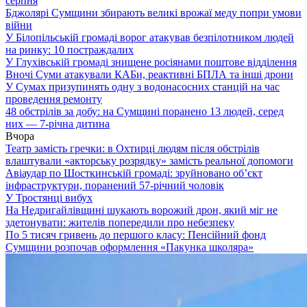
серпня
Бджолярі Сумщини збирають великі врожаї меду попри умови
війни
У Білопільській громаді ворог атакував безпілотником людей
на ринку: 10 постраждалих
У Глухівській громаді знищене росіянами поштове відділення
Вночі Суми атакували КАБи, реактивні БПЛА та інші дрони
У Сумах призупинять одну з водонасосних станцій на час
проведення ремонту
48 обстрілів за добу: на Сумщині поранено 13 людей, серед
них — 7-річна дитина
Вчора
Театр замість гречки: в Охтирці людям після обстрілів
влаштували «акторську розрядку» замість реальної допомоги
Авіаудар по Шосткинській громаді: зруйновано об’єкт
інфраструктури, поранений 57-річний чоловік
У Тростянці вибух
На Недригайлівщині шукають ворожий дрон, який міг не
здетонувати: жителів попередили про небезпеку
По 5 тисяч гривень до першого класу: Пенсійний фонд
Сумщини розпочав оформлення «Пакунка школяра»