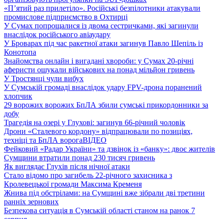
«П’ятий раз прилетіло». Російські безпілотники атакували
промислове підприємство в Охтирці
У Сумах попрощалися із двома сестричками, які загинули
внаслідок російського авіаудару
У Броварах під час ракетної атаки загинув Павло Шепіль із
Конотопа
Знайомства онлайн і вигадані хвороби: у Сумах 20-річні
аферисти ошукали військових на понад мільйон гривень
У Тростянці чули вибух
У Сумській громаді внаслідок удару FPV-дрона поранений
хлопчик
29 ворожих ворожих БпЛА збили сумські прикордонники за
добу
Трагедія на озері у Глухові: загинув 66-річний чоловік
Дрони «Сталевого кордону» відпрацювали по позиціях,
техніці та БпЛА ворога
ВІДЕО
Фейковий «Радар України» та дзвінок із «банку»: двоє жителів
Сумщини втратили понад 230 тисяч гривень
Як виглядає Глухів після нічної атаки
Стало відомо про загибель 22-річного захисника з
Кролевецької громади Максима Кременя
Жнива під обстрілами: на Сумщині вже зібрали дві третини
ранніх зернових
Безпекова ситуація в Сумській області станом на ранок 7