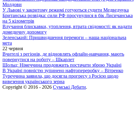
Молдови
У Львові у закритому режимі готуються судити Медведчука
Британська розвідка: сили РФ просунулися в бік Лисичанська
на 5 кілометрів
Влучання блискавки, утоплення, втрата свідомості: як надати
домедичну допомогу
Зеленський: Пришвидшення перемоги – наша національна
мета
22 червня
Вчителі з регіонів, де відновлять офлайн-навчання, мають
повернутися на роботу – Шкарлет
Шольц: Німеччина продовжить постачати зброю Україні
В Україні повністю зупинено нафтопереробку – Вітренко
Туреччина заявила, що досягла прогресу з Росією щодо
вивезення українського зерна
Copyright © 2016 - 2026
Сумські Дебати
.