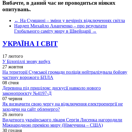
Вибачте, в даний час не проводиться ніяких
опитувань.
←
На Сумщині – зміни у вечірніх відключеннях світла
Нардеп Михайло Ананченко – про результати
Глобального саміту миру в Швейцарії
→
УКРАЇНА І СВІТ
17 лютого
У Білопіллі знову вибух
27 жовтня
На території Сумської громади поліція нейтралізувала бойову
частину ворожого БПЛА
08 січня
Деревина під прицілом: дискусії навколо нового
законопроєкту №4197-Д
07 червня
Як визначити свою чергу на відключення електроенергії не
заходячи на сайт обленерго?
26 лютого
Видатного українського лікаря Сергія Лисенка нагородили
Міжнародною премією миру (Німеччина – США)
30 грудня