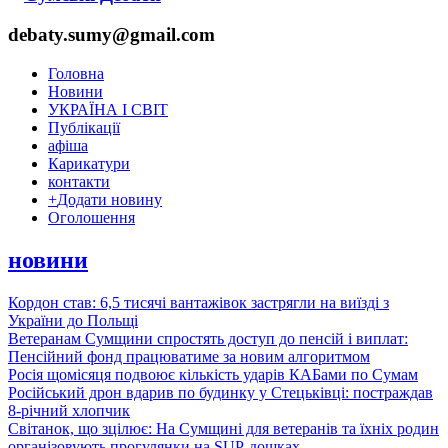
debaty.sumy@gmail.com
Головна
Новини
УКРАЇНА І СВІТ
Публікації
афіша
Карикатури
контакти
+
Додати новину
Оголошення
новини
Кордон став: 6,5 тисячі вантажівок застрягли на виїзді з
України до Польщі
Ветеранам Сумщини спростять доступ до пенсій і виплат:
Пенсійний фонд працюватиме за новим алгоритмом
Росія щомісяця подвоює кількість ударів КАБами по Сумам
Російський дрон вдарив по будинку у Стецьківці: постраждав
8-річний хлопчик
Світанок, що зцілює: На Сумщині для ветеранів та їхніх родин
організовують прогулянки на SUP-дошках