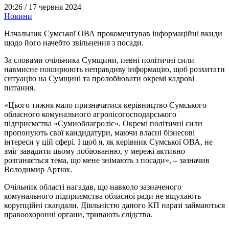
20:26 /
17 червня 2024
Новини
Начальник Сумської ОВА прокоментував інформаційні вкиди
щодо його начебто звільнення з посади.
За словами очільника Сумщини, певні політичні сили
навмисне поширюють неправдиву інформацію, щоб розхитати
ситуацію на Сумщині та пролобіювати окремі кадрові
питання.
«Цього тижня мало призначатися керівництво Сумського
обласного комунального агролісогосподарського
підприємства «Сумиоблагроліс». Окремі політичні сили
пропонують свої кандидатури, маючи власні бізнесові
інтереси у цій сфері. І щоб я, як керівник Сумської ОВА, не
зміг завадити цьому лобіюванню, у мережі активно
розганяється тема, що мене знімають з посади», – зазначив
Володимир Артюх.
Очільник області нагадав, що навколо зазначеного
комунального підприємства обласної ради не вщухають
корупційні скандали. Діяльністю даного КП наразі займаються
правоохоронні органи, тривають слідства.