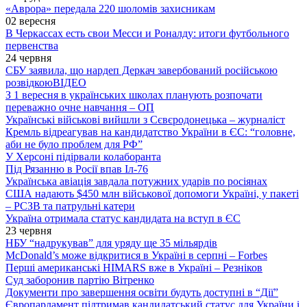
«Аврора» передала 220 шоломів захисникам
02 вересня
В Черкассах есть свои Месси и Роналду: итоги футбольного
первенства
24 червня
СБУ заявила, що нардеп Деркач завербований російською
розвідкою
ВІДЕО
З 1 вересня в українських школах планують розпочати
переважно очне навчання – ОП
Українські військові вийшли з Сєвєродонецька – журналіст
Кремль відреагував на кандидатство України в ЄС: “головне,
аби не було проблем для РФ”
У Херсоні підірвали колаборанта
Під Рязанню в Росії впав Іл-76
Українська авіація завдала потужних ударів по росіянах
США надають $450 млн військової допомоги Україні, у пакеті
– РСЗВ та патрульні катери
Україна отримала статус кандидата на вступ в ЄС
23 червня
НБУ “надрукував” для уряду ще 35 мільярдів
McDonald’s може відкритися в Україні в серпні – Forbes
Перші американські HIMARS вже в Україні – Резніков
Суд заборонив партію Вітренко
Документи про завершення освіти будуть доступні в “Дії”
Європарламент підтримав кандидатський статус для України і