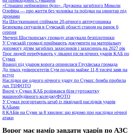
на прикордонні Сумщини
«Страшно неймовірно було». Дружина загиблого Миколи
Олефіра — про життя без чоловіка та поїздки на цвинтар під
дронами
На Шосткинщині спіймали 20-річного автоугонщика
Безпекова ситуація в Сумській області станом на ранок 6
серпня
Увечері Шосткинську громаду атакували безпілотники
У Сумській громаді приймають документи на матеріальну
допомогу дітям загиблих захисників і захисниць на 2027 рік
Троє людей перебувають у лікарні після нічних ударів КАБ по
Сумах
Вранці під ударом ворога опинилася Глухівська громада
До трьох університетів Сум подали майже 11,8 тисячі заяв на
вступ
Наслідки ще одного нічного удару по Сумах: бомба пробила
дах ТЦ
ФОТО
Вночі у Сумах КАБ розірвався біля гуртожитку
машинобудівного коледжу
ФОТО
У Сумах розгортають штаб із ліквідації наслідків ударів
КАБами
8 КАБів на Суми за 8 хвилин: що відомо про наслідки нічної
атаки
Ворог має намір завдати ударів по АЗС