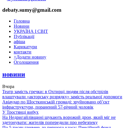
debaty.sumy@gmail.com
Головна
Новини
УКРАЇНА І СВІТ
Публікації
афіша
Карикатури
контакти
+
Додати новину
Оголошення
новини
Вчора
Театр замість гречки: в Охтирці людям після обстрілів
влаштували «акторську розрядку» замість реальної допомоги
Авіаудар по Шосткинській громаді: зруйновано об’єкт
інфраструктури, поранений 57-річний чоловік
У Тростянці вибух
На Недригайлівщині шукають ворожий дрон, який міг не
здетонувати: жителів попередили про небезпеку
По 5 тисяч гривень до першого класу: Пенсійний фонд