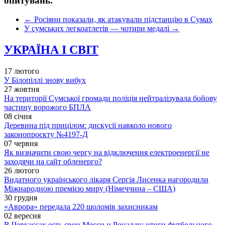
опитувань.
←
Росіяни показали, як атакували підстанцію в Сумах
У сумських легкоатлетів — чотири медалі
→
УКРАЇНА І СВІТ
17 лютого
У Білопіллі знову вибух
27 жовтня
На території Сумської громади поліція нейтралізувала бойову
частину ворожого БПЛА
08 січня
Деревина під прицілом: дискусії навколо нового
законопроєкту №4197-Д
07 червня
Як визначити свою чергу на відключення електроенергії не
заходячи на сайт обленерго?
26 лютого
Видатного українського лікаря Сергія Лисенка нагородили
Міжнародною премією миру (Німеччина – США)
30 грудня
«Аврора» передала 220 шоломів захисникам
02 вересня
В Черкассах есть свои Месси и Роналду: итоги футбольного