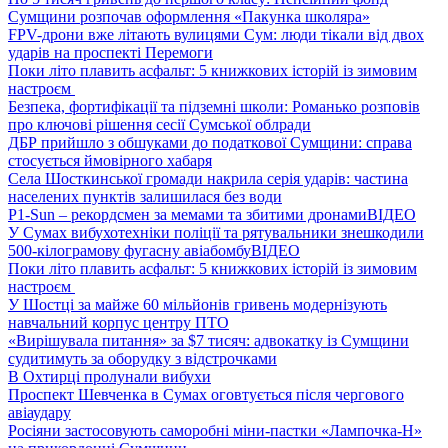
Сумщини розпочав оформлення «Пакунка школяра»
FPV-дрони вже літають вулицями Сум: люди тікали від двох
ударів на проспекті Перемоги
Поки літо плавить асфальт: 5 книжкових історій із зимовим
настроєм
Безпека, фортифікації та підземні школи: Романько розповів
про ключові рішення сесії Сумської облради
ДБР прийшло з обшуками до податкової Сумщини: справа
стосується ймовірного хабаря
Села Шосткинської громади накрила серія ударів: частина
населених пунктів залишилася без води
P1-Sun – рекордсмен за мемами та збитими дронами
ВІДЕО
У Сумах вибухотехніки поліції та рятувальники знешкодили
500-кілограмову фугасну авіабомбу
ВІДЕО
Поки літо плавить асфальт: 5 книжкових історій із зимовим
настроєм
У Шостці за майже 60 мільйонів гривень модернізують
навчальний корпус центру ПТО
«Вирішувала питання» за $7 тисяч: адвокатку із Сумщини
судитимуть за оборудку з відстрочками
В Охтирці пролунали вибухи
Проспект Шевченка в Сумах оговтується після чергового
авіаудару
Росіяни застосовують саморобні міни-пастки «Лампочка-Н»