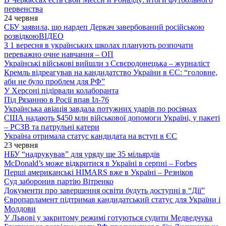
первенства
24 червня
СБУ заявила, що нардеп Деркач завербований російською
розвідкою
ВІДЕО
З 1 вересня в українських школах планують розпочати
переважно очне навчання – ОП
Українські військові вийшли з Сєвєродонецька – журналіст
Кремль відреагував на кандидатство України в ЄС: “головне,
аби не було проблем для РФ”
У Херсоні підірвали колаборанта
Під Рязанню в Росії впав Іл-76
Українська авіація завдала потужних ударів по росіянах
США надають $450 млн військової допомоги Україні, у пакеті
– РСЗВ та патрульні катери
Україна отримала статус кандидата на вступ в ЄС
23 червня
НБУ “надрукував” для уряду ще 35 мільярдів
McDonald’s може відкритися в Україні в серпні – Forbes
Перші американські HIMARS вже в Україні – Резніков
Суд заборонив партію Вітренко
Документи про завершення освіти будуть доступні в “Дії”
Європарламент підтримав кандидатський статус для України і
Молдови
У Львові у закритому режимі готуються судити Медведчука