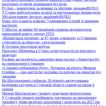
населених пунктів залишилася без води
P1-Sun – рекордсмен за мемами та збитими дронами
ВІДЕО
У Сумах вибухотехніки поліції та рятувальники знешкодили
500-кілограмову фугасну авіабомбу
ВІДЕО
Поки літо плавить асфальт: 5 книжкових історій із зимовим
настроєм
У Шостці за майже 60 мільйонів гривень модернізують
навчальний корпус центру ПТО
«Вирішувала питання» за $7 тисяч: адвокатку із Сумщини
судитимуть за оборудку з відстрочками
В Охтирці пролунали вибухи
Проспект Шевченка в Сумах оговтується після чергового
авіаудару
Росіяни застосовують саморобні міни-пастки «Лампочка-Н»
на прикордонні Сумщини
«Страшно неймовірно було». Дружина загиблого Миколи
Олефіра — про життя без чоловіка та поїздки на цвинтар під
дронами
На Шосткинщині спіймали 20-річного автоугонщика
Безпекова ситуація в Сумській області станом на ранок 6
серпня
Увечері Шосткинську громаду атакували безпілотники
У Сумській громаді приймають документи на матеріальну
допомогу дітям загиблих захисників і захисниць на 2027 рік