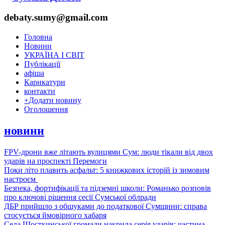
debaty.sumy@gmail.com
Головна
Новини
УКРАЇНА І СВІТ
Публікації
афіша
Карикатури
контакти
+
Додати новину
Оголошення
новини
FPV-дрони вже літають вулицями Сум: люди тікали від двох
ударів на проспекті Перемоги
Поки літо плавить асфальт: 5 книжкових історій із зимовим
настроєм
Безпека, фортифікації та підземні школи: Романько розповів
про ключові рішення сесії Сумської облради
ДБР прийшло з обшуками до податкової Сумщини: справа
стосується ймовірного хабаря
Села Шосткинської громади накрила серія ударів: частина