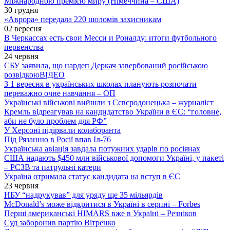
Міжнародною премією миру (Німеччина – США)
30 грудня
«Аврора» передала 220 шоломів захисникам
02 вересня
В Черкассах есть свои Месси и Роналду: итоги футбольного
первенства
24 червня
СБУ заявила, що нардеп Деркач завербований російською
розвідкою
ВІДЕО
З 1 вересня в українських школах планують розпочати
переважно очне навчання – ОП
Українські військові вийшли з Сєвєродонецька – журналіст
Кремль відреагував на кандидатство України в ЄС: “головне,
аби не було проблем для РФ”
У Херсоні підірвали колаборанта
Під Рязанню в Росії впав Іл-76
Українська авіація завдала потужних ударів по росіянах
США надають $450 млн військової допомоги Україні, у пакеті
– РСЗВ та патрульні катери
Україна отримала статус кандидата на вступ в ЄС
23 червня
НБУ “надрукував” для уряду ще 35 мільярдів
McDonald’s може відкритися в Україні в серпні – Forbes
Перші американські HIMARS вже в Україні – Резніков
Суд заборонив партію Вітренко