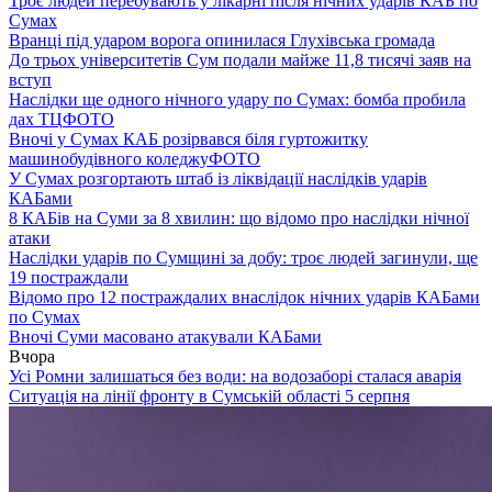
Троє людей перебувають у лікарні після нічних ударів КАБ по
Сумах
Вранці під ударом ворога опинилася Глухівська громада
До трьох університетів Сум подали майже 11,8 тисячі заяв на
вступ
Наслідки ще одного нічного удару по Сумах: бомба пробила
дах ТЦ
ФОТО
Вночі у Сумах КАБ розірвався біля гуртожитку
машинобудівного коледжу
ФОТО
У Сумах розгортають штаб із ліквідації наслідків ударів
КАБами
8 КАБів на Суми за 8 хвилин: що відомо про наслідки нічної
атаки
Наслідки ударів по Сумщині за добу: троє людей загинули, ще
19 постраждали
Відомо про 12 постраждалих внаслідок нічних ударів КАБами
по Сумах
Вночі Суми масовано атакували КАБами
Вчора
Усі Ромни залишаться без води: на водозаборі сталася аварія
Ситуація на лінії фронту в Сумській області 5 серпня