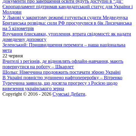
Документи про завершення освіти будуть доступні в “Дії”
Європарламент підтримав кандидатський статус для України і
Молдови
У Львові у закритому режимі готуються судити Медведчука
Британська розвідка: сили РФ просунулися в бік Лисичанська
на 5 кілометрів
Влучання блискавки, утоплення, втрата свідомості: як надати
домедичну допомогу
Зеленський: Пришвидшення перемоги – наша національна
мета
22 червня
Вчителі з регіонів, де відновлять офлайн-навчання, мають
повернутися на роботу – Шкарлет
Шольц: Німеччина продовжить постачати зброю Україні
В Україні повністю зупинено нафтопереробку – Вітренко
Туреччина заявила, що досягла прогресу з Росією щодо
вивезення українського зерна
Copyright © 2016 - 2026
Сумські Дебати
.