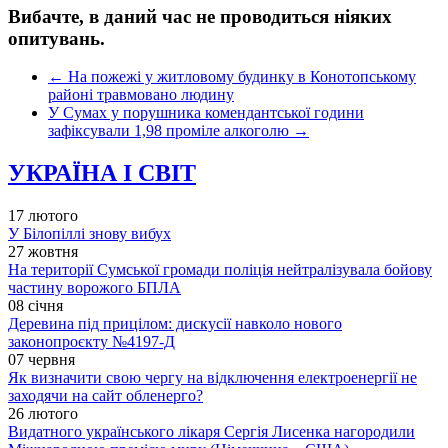
Вибачте, в даний час не проводиться ніяких
опитувань.
←
На пожежі у житловому будинку в Конотопському
районі травмовано людину
У Сумах у порушника комендантської години
зафіксували 1,98 проміле алкоголю
→
УКРАЇНА І СВІТ
17 лютого
У Білопіллі знову вибух
27 жовтня
На території Сумської громади поліція нейтралізувала бойову
частину ворожого БПЛА
08 січня
Деревина під прицілом: дискусії навколо нового
законопроєкту №4197-Д
07 червня
Як визначити свою чергу на відключення електроенергії не
заходячи на сайт обленерго?
26 лютого
Видатного українського лікаря Сергія Лисенка нагородили