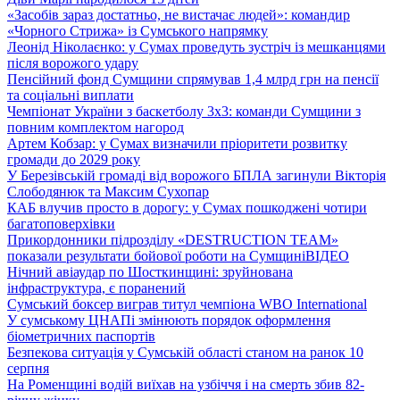
«Засобів зараз достатньо, не вистачає людей»: командир
«Чорного Стрижа» із Сумського напрямку
Леонід Ніколаєнко: у Сумах проведуть зустріч із мешканцями
після ворожого удару
Пенсійний фонд Сумщини спрямував 1,4 млрд грн на пенсії
та соціальні виплати
Чемпіонат України з баскетболу 3х3: команди Сумщини з
повним комплектом нагород
Артем Кобзар: у Сумах визначили пріоритети розвитку
громади до 2029 року
У Березівській громаді від ворожого БПЛА загинули Вікторія
Слободянюк та Максим Сухопар
КАБ влучив просто в дорогу: у Сумах пошкоджені чотири
багатоповерхівки
Прикордонники підрозділу «DESTRUCTION TEAM»
показали результати бойової роботи на Сумщині
ВІДЕО
Нічний авіаудар по Шосткинщині: зруйнована
інфраструктура, є поранений
Сумський боксер виграв титул чемпіона WBO International
У сумському ЦНАПі змінюють порядок оформлення
біометричних паспортів
Безпекова ситуація у Сумській області станом на ранок 10
серпня
На Роменщині водій виїхав на узбіччя і на смерть збив 82-