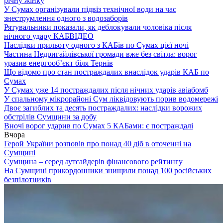
річну жінку
У Сумах організували підвіз технічної води на час
знеструмлення одного з водозаборів
Рятувальники показали, як деблокували чоловіка після
нічного удару КАБ
ВІДЕО
Наслідки прильоту одного з КАБів по Сумах цієї ночі
Частина Недригайлівської громади вже без світла: ворог
уразив енергооб’єкт біля Тернів
Що відомо про стан постраждалих внаслідок ударів КАБ по
Сумах
У Сумах уже 14 постраждалих після нічних ударів авіабомб
У спальному мікрорайоні Сум ліквідовують порив водомережі
Двоє загиблих та десять постраждалих: наслідки ворожих
обстрілів Сумщини за добу
Вночі ворог ударив по Сумах 5 КАБами: є постраждалі
Вчора
Герой України розповів про понад 40 діб в оточенні на
Сумщині
Сумщина – серед аутсайдерів фінансового рейтингу
На Сумщині прикордонники знищили понад 100 російських
безпілотників