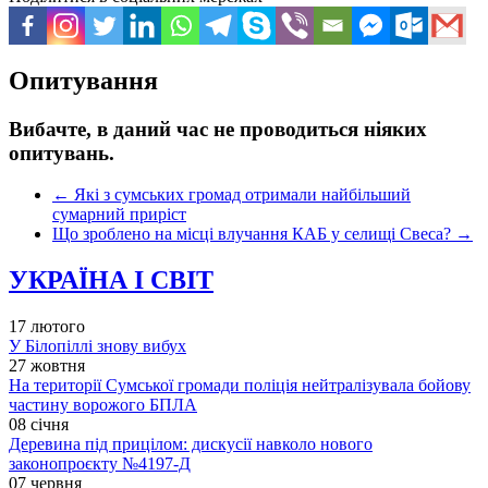
Опитування
Вибачте, в даний час не проводиться ніяких
опитувань.
←
Які з сумських громад отримали найбільший
сумарний приріст
Що зроблено на місці влучання КАБ у селищі Свеса?
→
УКРАЇНА І СВІТ
17 лютого
У Білопіллі знову вибух
27 жовтня
На території Сумської громади поліція нейтралізувала бойову
частину ворожого БПЛА
08 січня
Деревина під прицілом: дискусії навколо нового
законопроєкту №4197-Д
07 червня