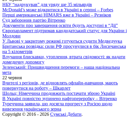
НБУ “надрукував” для уряду ще 35 мільярдів
McDonald’s може відкритися в Україні в серпні – Forbes
Перші американські HIMARS вже в Україні – Резніков
Суд заборонив партію Вітренко
Документи про завершення освіти будуть доступні в “Дії”
Європарламент підтримав кандидатський статус для України і
Молдови
У Львові у закритому режимі готуються судити Медведчука
Британська розвідка: сили РФ просунулися в бік Лисичанська
на 5 кілометрів
Влучання блискавки, утоплення, втрата свідомості: як надати
домедичну допомогу
Зеленський: Пришвидшення перемоги – наша національна
мета
22 червня
Вчителі з регіонів, де відновлять офлайн-навчання, мають
повернутися на роботу – Шкарлет
Шольц: Німеччина продовжить постачати зброю Україні
В Україні повністю зупинено нафтопереробку – Вітренко
Туреччина заявила, що досягла прогресу з Росією щодо
вивезення українського зерна
Copyright © 2016 - 2026
Сумські Дебати
.