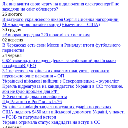
Як визначити свою чергу на відключення електроенергії не
заходячи на сайт обленерго?
26 лютого
Видатного українського лікаря Сергія Лисенка нагородили
Міжнародною премією миру (Німеччина – США)
30 грудня
«Аврора» передала 220 шоломів захисникам
02 вересня
В Черкассах есть свои Месси и Роналду: итоги футбольного
первенства
24 червня
СБУ заявила, що нардеп Деркач завербований російською
розвідкою
ВІДЕО
З 1 вересня в українських школах планують розпочати
переважно очне навчання – ОП
Українські військові вийшли з Сєвєродонецька – журналіст
Кремль відреагував на кандидатство України в ЄС: “головне,
аби не було проблем для РФ”
У Херсоні підірвали колаборанта
Під Рязанню в Росії впав Іл-76
Українська авіація завдала потужних ударів по росіянах
США надають $450 млн військової допомоги Україні, у пакеті
– РСЗВ та патрульні катери
Україна отримала статус кандидата на вступ в ЄС
23 червня