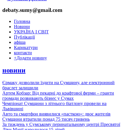
debaty.sumy@gmail.com
Головна
Новини
УКРАЇНА І СВІТ
Публікації
афіша
Карикатури
контакти
+
Додати новину
новини
Єрмаку дозволили їздити на Сумщину, але електронний
браслет залишили
Артем Кобзар: Від пекарні до крафтової ферми – гранти
громади розвивають бізнес у Сумах
Чемпіонат Сумщини з літнього біатлону провели на
Львівщині
Авто та смартфон виявилися «пасткою»: двоє жителів
Сумщини втратили понад 75 тисяч гривень
За тиждень у Сумському перинатальному центрі Пресвятої
Діви Марії народилося 15 дітей