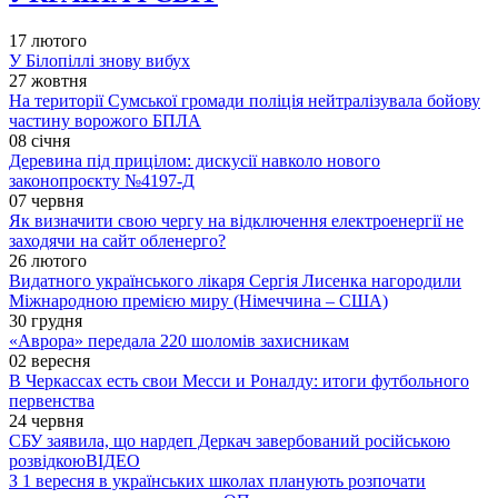
17 лютого
У Білопіллі знову вибух
27 жовтня
На території Сумської громади поліція нейтралізувала бойову
частину ворожого БПЛА
08 січня
Деревина під прицілом: дискусії навколо нового
законопроєкту №4197-Д
07 червня
Як визначити свою чергу на відключення електроенергії не
заходячи на сайт обленерго?
26 лютого
Видатного українського лікаря Сергія Лисенка нагородили
Міжнародною премією миру (Німеччина – США)
30 грудня
«Аврора» передала 220 шоломів захисникам
02 вересня
В Черкассах есть свои Месси и Роналду: итоги футбольного
первенства
24 червня
СБУ заявила, що нардеп Деркач завербований російською
розвідкою
ВІДЕО
З 1 вересня в українських школах планують розпочати