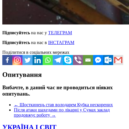
Підписуйтесь
на нас у
ТЕЛЕГРАМ
Підписуйтесь
на нас в
ІНСТАГРАМ
Поділитися в соціальних мережах
Опитування
Вибачте, в даний час не проводиться ніяких
опитувань.
←
Шосткинець став володарем Кубка нескорених
Після атаки шахедами по лікарні у Сумах заклад
продовжує роботу
→
УКРАЇНА І СВІТ