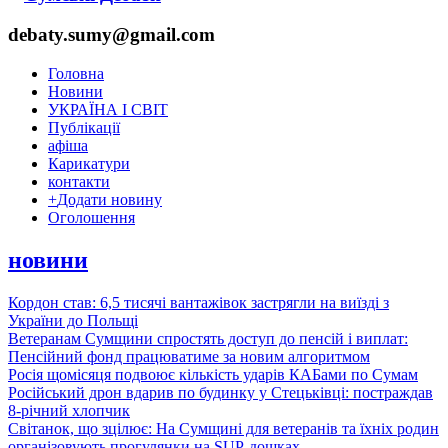
debaty.sumy@gmail.com
Головна
Новини
УКРАЇНА І СВІТ
Публікації
афіша
Карикатури
контакти
+
Додати новину
Оголошення
новини
Кордон став: 6,5 тисячі вантажівок застрягли на виїзді з
України до Польщі
Ветеранам Сумщини спростять доступ до пенсій і виплат:
Пенсійний фонд працюватиме за новим алгоритмом
Росія щомісяця подвоює кількість ударів КАБами по Сумам
Російський дрон вдарив по будинку у Стецьківці: постраждав
8-річний хлопчик
Світанок, що зцілює: На Сумщині для ветеранів та їхніх родин
організовують прогулянки на SUP-дошках