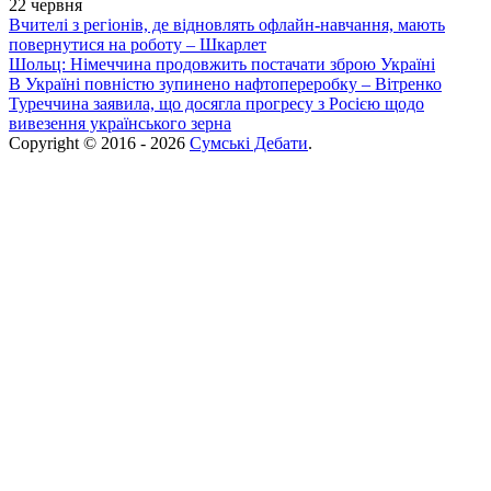
22 червня
Вчителі з регіонів, де відновлять офлайн-навчання, мають
повернутися на роботу – Шкарлет
Шольц: Німеччина продовжить постачати зброю Україні
В Україні повністю зупинено нафтопереробку – Вітренко
Туреччина заявила, що досягла прогресу з Росією щодо
вивезення українського зерна
Copyright © 2016 - 2026
Сумські Дебати
.