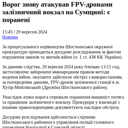
Ворог знову атакував FPV-дронами
залізничний вокзал на Сумщині: є
поранені
15:45 /
29 вересня 2024
Новини
За процесуального керівництва Шосткинської окружної
прокуратури проводиться досудове розслідування за фактом
порушення законів та звичаїв війни (ч. 1 ст. 438 КК України).
За даними слідства, 29 вересня 2024 року близько 13:15 год,
застосовуючи заборонені міжнародним правом методи
ведення війни, окупанти здійснили обстріл з використанням,
за попередніми даними, FPV-дронів залізничної станції в м.
Хутір-Мийлівський (Дружба) Шосткинського району.
Унаслідок атаки ворога отримали поранення машиніст потяга
та працівник залізничного вокзалу. Прокурори у взаємодії з
іншими правоохоронцями документують наслідки обстрілу.
Досудове розслідування здійснюється слідчими
Шосткинського районного управління поліції головного
управління Нацполіції в Сумській області.