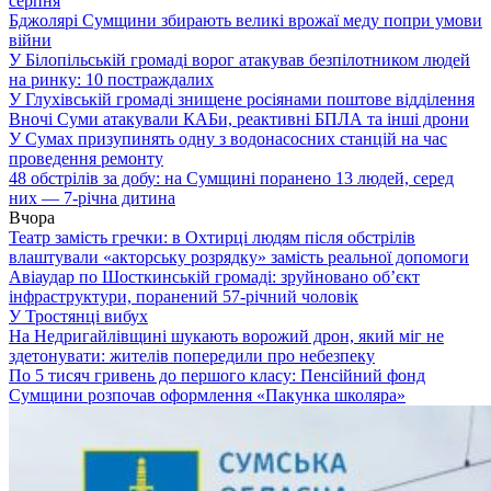
серпня
Бджолярі Сумщини збирають великі врожаї меду попри умови
війни
У Білопільській громаді ворог атакував безпілотником людей
на ринку: 10 постраждалих
У Глухівській громаді знищене росіянами поштове відділення
Вночі Суми атакували КАБи, реактивні БПЛА та інші дрони
У Сумах призупинять одну з водонасосних станцій на час
проведення ремонту
48 обстрілів за добу: на Сумщині поранено 13 людей, серед
них — 7-річна дитина
Вчора
Театр замість гречки: в Охтирці людям після обстрілів
влаштували «акторську розрядку» замість реальної допомоги
Авіаудар по Шосткинській громаді: зруйновано об’єкт
інфраструктури, поранений 57-річний чоловік
У Тростянці вибух
На Недригайлівщині шукають ворожий дрон, який міг не
здетонувати: жителів попередили про небезпеку
По 5 тисяч гривень до першого класу: Пенсійний фонд
Сумщини розпочав оформлення «Пакунка школяра»