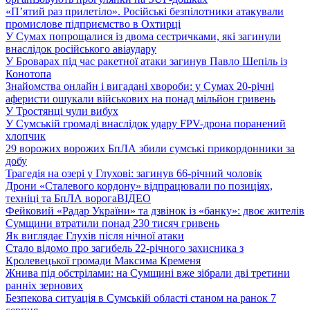
«П’ятий раз прилетіло». Російські безпілотники атакували
промислове підприємство в Охтирці
У Сумах попрощалися із двома сестричками, які загинули
внаслідок російського авіаудару
У Броварах під час ракетної атаки загинув Павло Шепіль із
Конотопа
Знайомства онлайн і вигадані хвороби: у Сумах 20-річні
аферисти ошукали військових на понад мільйон гривень
У Тростянці чули вибух
У Сумській громаді внаслідок удару FPV-дрона поранений
хлопчик
29 ворожих ворожих БпЛА збили сумські прикордонники за
добу
Трагедія на озері у Глухові: загинув 66-річний чоловік
Дрони «Сталевого кордону» відпрацювали по позиціях,
техніці та БпЛА ворога
ВІДЕО
Фейковий «Радар України» та дзвінок із «банку»: двоє жителів
Сумщини втратили понад 230 тисяч гривень
Як виглядає Глухів після нічної атаки
Стало відомо про загибель 22-річного захисника з
Кролевецької громади Максима Кременя
Жнива під обстрілами: на Сумщині вже зібрали дві третини
ранніх зернових
Безпекова ситуація в Сумській області станом на ранок 7