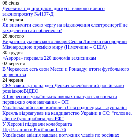
08 січня
Деревина під прицілом: дискусії навколо нового
законопроєкту №4197-Д
07 червня
Як визначити свою чергу на відключення електроенергії не
заходячи на сайт обленерго?
26 лютого
Видатного українського лікаря Сергія Лисенка нагородили
Міжнародною премією миру (Німеччина – США)
30 грудня
«Аврора» передала 220 шоломів захисникам
02 вересня
В Черкассах есть свои Месси и Роналду: итоги футбольного
первенства
24 червня
СБУ заявила, що нардеп Деркач завербований російською
розвідкою
ВІДЕО
З 1 вересня в українських школах планують розпочати
переважно очне навчання – ОП
Українські військові вийшли з Сєвєродонецька – журналіст
Кремль відреагував на кандидатство України в ЄС: “головне,
аби не було проблем для РФ”
У Херсоні підірвали колаборанта
Під Рязанню в Росії впав Іл-76
Українська авіація завдала потужних ударів по росіянах