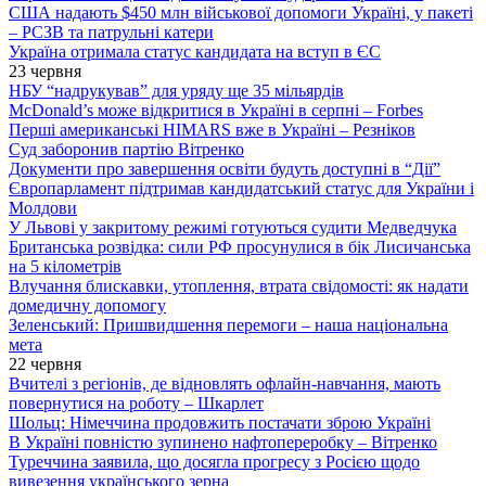
США надають $450 млн військової допомоги Україні, у пакеті
– РСЗВ та патрульні катери
Україна отримала статус кандидата на вступ в ЄС
23 червня
НБУ “надрукував” для уряду ще 35 мільярдів
McDonald’s може відкритися в Україні в серпні – Forbes
Перші американські HIMARS вже в Україні – Резніков
Суд заборонив партію Вітренко
Документи про завершення освіти будуть доступні в “Дії”
Європарламент підтримав кандидатський статус для України і
Молдови
У Львові у закритому режимі готуються судити Медведчука
Британська розвідка: сили РФ просунулися в бік Лисичанська
на 5 кілометрів
Влучання блискавки, утоплення, втрата свідомості: як надати
домедичну допомогу
Зеленський: Пришвидшення перемоги – наша національна
мета
22 червня
Вчителі з регіонів, де відновлять офлайн-навчання, мають
повернутися на роботу – Шкарлет
Шольц: Німеччина продовжить постачати зброю Україні
В Україні повністю зупинено нафтопереробку – Вітренко
Туреччина заявила, що досягла прогресу з Росією щодо
вивезення українського зерна