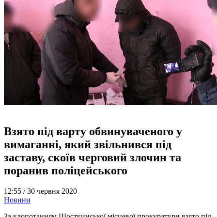
Взято під варту обвинуваченого у
вимаганні, який звільнився під
заставу, скоїв черговий злочин та
поранив поліцейського
12:55 /
30 червня 2020
Новини
За клопотанням Шосткинської місцевої прокуратури взято під