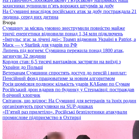
На Північно-Слобожанському і Курському напрямках наші
захисники зупинили п’ять ворожих штурмів за добу
На Сумщині внаслідок російських атак за добу постраждала 21
людина, серед них дитина
Вчора
Сумщину за місяць умовно знеструмили повністю майже
тричі: енергетики відновили понад 1,34 млн підключень
«Імпульс згас за лічені дні»: Трамп відмовив Україні в Patriot, а
Маск — у Starlink для ударів по РФ
Липень під вогнем: Сумщина пережила понад 1800 атак,
загинули 32 людини
Кордон став: 6,5 тисячі вантажівок застрягли на виїзді з
України до Польщі
Ветеранам Сумщини спростять доступ до пенсій і виплат:
Пенсійний фонд працюватиме за новим алгоритмом
Росія щомісяця подвоює кількість ударів КАБами по Сумам
Російський дрон вдарив по будинку у Стецьківці: постраждав
8-річний хлопчик
Світанок, що зцілює: На Сумщині для ветеранів та їхніх родин
організовують прогулянки на SUP-дошках
«П’ятий раз прилетіло». Російські безпілотники атакували
промислове підприємство в Охтирці