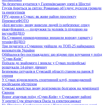
Чи безпечно купатися у Галенківському озері в Шостці
Глухів бореться за світло: Романько об’єднує зусилля громади
та енергетиків
FPV-дрони в Сумах: як живе район проспекту
Перемоги
ФОТО
«Білі янголи» знову вивезли людей із небезпеки: серед
евакуйованих — подружжя та чоловік із підозрою на
інсульт
ВІДЕО
На Сумщині прикордонники знищили ворожу гармату і
техніку
ВІДЕО
Три педагоги з Сумщини увійшли до ТОП-25 найкращих
вихователів України
Обійшлося без постраждалих: що відомо про влучання у поїзд
“Суми-Київ”
Поїхала до знайомого і зникла: у Сумах поліцейські
розшукали 14-річну дівчину
Безпекова ситуація в Сумській області станом на ранок 8
серпня
У Сумах відновлюють спортивний клуб, пошкоджений
російським обстрілом
Сумські хокеїстки знову розгромили болгарок на чемпіонаті
Європи
Ворог атакував поїзд «Суми-Київ» у Сумському районі
У центрі Сум зіткнулися Dacia та електросамокат