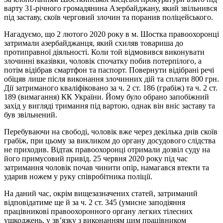
варту 31-річного громадянина Азербайджану, який звільнився
під заставу, скоїв черговий злочин та поранив поліцейського.
Нагадуємо, що 2 лютого 2020 року в м. Шостка правоохоронці
затримали азербайджанця, який схиляв товариша до
протиправної діяльності. Коли той відмовився виконувати
злочинні вказівки
, чоловік спочатку побив потерпілого, а
потім відібрав смартфон та паспорт. Повернути відібрані речі
обіцяв лише після виконання злочинних дій та сплати 800 грн.
Дії затриманого кваліфіковано за ч. 2 ст. 186 (грабіж) та ч. 2 ст.
189 (вимагання) КК України. Йому було обрано запобіжний
захід у вигляді тримання під вартою, однак він вніс заставу та
був звільнений.
Перебуваючи на свободі, чоловік вже через декілька днів скоїв
грабіж, при цьому за викликом до органу досудового слідства
не приходив. Відтак правоохоронці отримали дозвіл суду на
його примусовий привід. 25 червня 2020 року під час
затримання чоловік почав чинити опір, намагався втекти та
ударив ножем у руку співробітника поліції.
На даний час, окрім вищезазначених статей, затриманий
відповідатиме ще й за ч. 2 ст. 345 (умисне заподіяння
працівникові правоохоронного органу легких тілесних
ушкоджень, у зв’язку з виконанням цим працівником