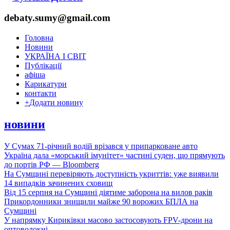
debaty.sumy@gmail.com
Головна
Новини
УКРАЇНА І СВІТ
Публікації
афіша
Карикатури
контакти
+
Додати новину
новини
У Сумах 71-річний водій врізався у припарковане авто
Україна дала «морський імунітет» частині суден, що прямують
до портів РФ — Bloomberg
На Сумщині перевіряють доступність укриттів: уже виявили
14 випадків зачинених сховищ
Від 15 серпня на Сумщині діятиме заборона на вилов раків
Прикордонники знищили майже 90 ворожих БПЛА на
Сумщині
У напрямку Кириківки масово застосовують FPV-дрони на
оптоволокні