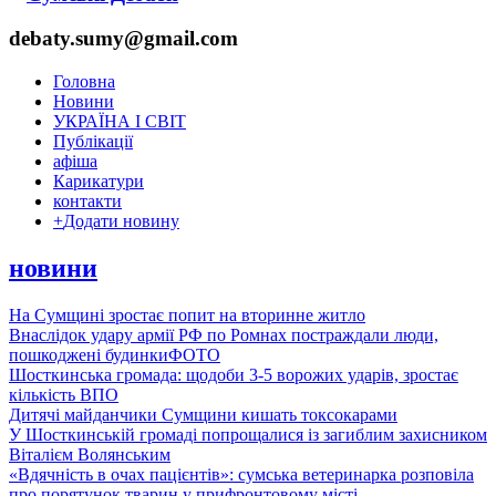
debaty.sumy@gmail.com
Головна
Новини
УКРАЇНА І СВІТ
Публікації
афіша
Карикатури
контакти
+
Додати новину
новини
На Сумщині зростає попит на вторинне житло
Внаслідок удару армії РФ по Ромнах постраждали люди,
пошкоджені будинки
ФОТО
Шосткинська громада: щодоби 3-5 ворожих ударів, зростає
кількість ВПО
Дитячі майданчики Сумщини кишать токсокарами
У Шосткинській громаді попрощалися із загиблим захисником
Віталієм Волянським
«Вдячність в очах пацієнтів»: сумська ветеринарка розповіла
про порятунок тварин у прифронтовому місті