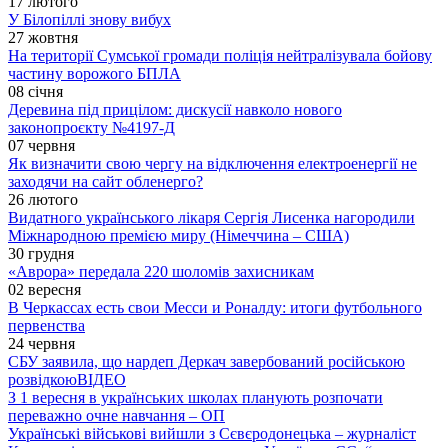
17 лютого
У Білопіллі знову вибух
27 жовтня
На території Сумської громади поліція нейтралізувала бойову
частину ворожого БПЛА
08 січня
Деревина під прицілом: дискусії навколо нового
законопроєкту №4197-Д
07 червня
Як визначити свою чергу на відключення електроенергії не
заходячи на сайт обленерго?
26 лютого
Видатного українського лікаря Сергія Лисенка нагородили
Міжнародною премією миру (Німеччина – США)
30 грудня
«Аврора» передала 220 шоломів захисникам
02 вересня
В Черкассах есть свои Месси и Роналду: итоги футбольного
первенства
24 червня
СБУ заявила, що нардеп Деркач завербований російською
розвідкою
ВІДЕО
З 1 вересня в українських школах планують розпочати
переважно очне навчання – ОП
Українські військові вийшли з Сєвєродонецька – журналіст