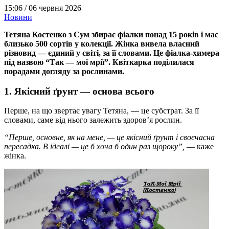
15:06 /
06 червня 2026
Новини
Тетяна Костенко з Сум збирає фіалки понад 15 років і має
близько 500 сортів у колекції. Жінка вивела власний
різновид — єдиний у світі, за її словами. Це фіалка-химера
під назвою “Так — мої мрії”. Квіткарка поділилася
порадами догляду за рослинами.
1. Якісний ґрунт — основа всього
Перше, на що звертає увагу Тетяна, — це субстрат. За її
словами, саме від нього залежить здоров’я рослин.
“Перше, основне, як на мене, — це якісний ґрунт і своєчасна
пересадка. В ідеалі — це б хоча б один раз щороку”,
— каже
жінка.