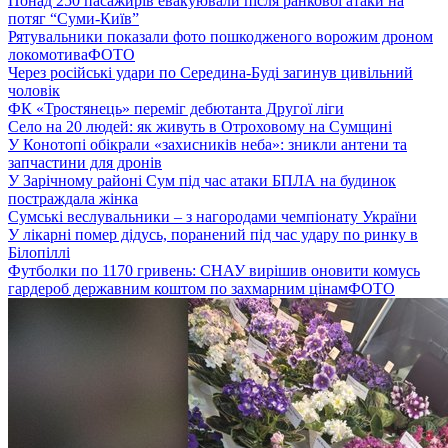
Понад 250 пасажирів евакуювали після ранкової атаки на
потяг “Суми-Київ”
Рятувальники показали фото пошкодженого ворожим дроном
локомотива
ФОТО
Через російські удари по Середина-Буді загинув цивільний
чоловік
ФК «Тростянець» переміг дебютанта Другої ліги
Село на 20 людей: як живуть в Отроховому на Сумщині
У Конотопі обікрали «захисників неба»: зникли антени та
запчастини для дронів
У Зарічному районі Сум під час атаки БПЛА на будинок
постраждала жінка
Сумські веслувальники – з нагородами чемпіонату України
У лікарні помер дідусь, поранений під час удару по ринку в
Білопіллі
Футболки по 1170 гривень: СНАУ вирішив оновити комусь
гардероб державним коштом по захмарним цінам
ФОТО