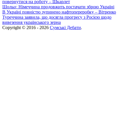
повернутися на роботу – Шкарлет
Шольц: Німеччина продовжить постачати зброю Україні
В Україні повністю зупинено нафтопереробку – Вітренко
Туреччина заявила, що досягла прогресу з Росією щодо
вивезення українського зерна
Copyright © 2016 - 2026
Сумські Дебати
.