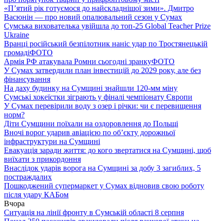
«П’ятий рік готуємося до найскладнішої зими». Дмитро
Васюнін — про новий опалювальний сезон у Сумах
Сумська вихователька увійшла до топ-25 Global Teacher Prize
Ukraine
Вранці російський безпілотник наніс удар по Тростянецькій
громаді
ФОТО
Армія РФ атакувала Ромни сьогодні зранку
ФОТО
У Сумах затвердили план інвестицій до 2029 року, але без
фінансування
На даху будинку на Сумщині знайшли 120-мм міну
Сумські хокеїстки зіграють у фіналі чемпіонату Європи
У Сумах перевірили воду з озер і річки: чи є перевищення
норм?
Діти Сумщини поїхали на оздоровлення до Польщі
Вночі ворог ударив авіацією по обʼєкту дорожньої
інфраструктури на Сумщині
Евакуація заради життя: до кого звертатися на Сумщині, щоб
виїхати з прикордоння
Внаслідок ударів ворога на Сумщині за добу 3 загиблих, 5
постраждалих
Пошкоджений супермаркет у Сумах відновив свою роботу
після удару КАБом
Вчора
Ситуація на лінії фронту в Сумській області 8 серпня