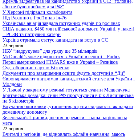
Кремль відреагував на кандидатство України в ЄС: “головне,
аби не було проблем для РФ”
У Херсоні підірвали колаборанта
Під Рязанню в Росії впав Іл-76
Українська авіація завдала потужних ударів по росіянах
США надають $450 млн військової допомоги Україні, у пакеті
– РСЗВ та патрульні катери
Україна отримала статус кандидата на вступ в ЄС
23 червня
НБУ “надрукував” для уряду ще 35 мільярдів
McDonald’s може відкритися в Україні в серпні – Forbes
Перші американські HIMARS вже в Україні – Резніков
Суд заборонив партію Вітренко
Документи про завершення освіти будуть доступні в “Дії”
Європарламент підтримав кандидатський статус для України і
Молдови
У Львові у закритому режимі готуються судити Медведчука
Британська розвідка: сили РФ просунулися в бік Лисичанська
на 5 кілометрів
Влучання блискавки, утоплення, втрата свідомості: як надати
домедичну допомогу
Зеленський: Пришвидшення перемоги – наша національна
мета
22 червня
Вчителі з регіонів, де відновлять офлайн-навчання, мають