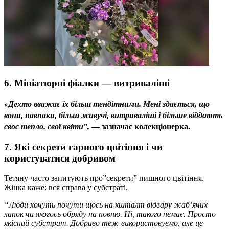
6. Мініатюрні фіалки — витриваліші
«Дехто вважає їх більш тендітними. Мені здається, що
вони, навпаки, більш живучі, витриваліші і більше віддають
своє тепло, свої квіти”,
​​— зазначає колекціонерка.
7. Які секрети гарного цвітіння і чи
користуватися добривом
Тетяну часто запитують про”секрети” пишного цвітіння.
Жінка каже: вся справа у субстраті.
“Люди хочуть почути щось на кшталт відвару жаб’ячих
лапок чи якогось обряду на повню. Ні, такого немає. Просто
якісний субстрат. Добриво теж використовуємо, але це