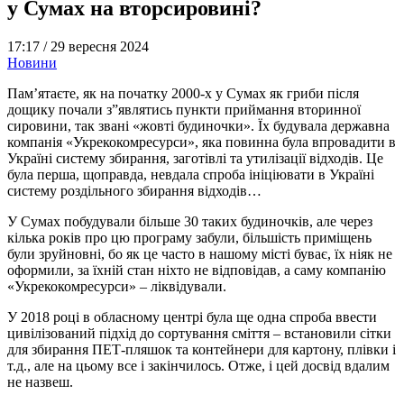
у Сумах на вторсировині?
17:17 /
29 вересня 2024
Новини
Пам’ятаєте, як на початку 2000-х у Сумах як гриби після
дощику почали з”являтись пункти приймання вторинної
сировини, так звані «жовті будиночки». Їх будувала державна
компанія «Укрекокомресурси», яка повинна була впровадити в
Україні систему збирання, заготівлі та утилізації відходів. Це
була перша, щоправда, невдала спроба ініціювати в Україні
систему роздільного збирання відходів…
У Сумах побудували більше 30 таких будиночків, але через
кілька років про цю програму забули, більшість приміщень
були зруйновні, бо як це часто в нашому місті буває, їх ніяк не
оформили, за їхній стан ніхто не відповідав, а саму компанію
«Укрекокомресурси» – ліквідували.
У 2018 році в обласному центрі була ще одна спроба ввести
цивілізований підхід до сортування сміття – встановили сітки
для збирання ПЕТ-пляшок та контейнери для картону, плівки і
т.д., але на цьому все і закінчилось. Отже, і цей досвід вдалим
не назвеш.