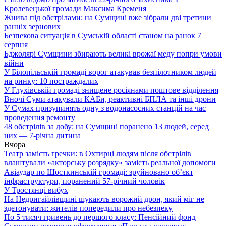
Кролевецької громади Максима Кременя
Жнива під обстрілами: на Сумщині вже зібрали дві третини
ранніх зернових
Безпекова ситуація в Сумській області станом на ранок 7
серпня
Бджолярі Сумщини збирають великі врожаї меду попри умови
війни
У Білопільській громаді ворог атакував безпілотником людей
на ринку: 10 постраждалих
У Глухівській громаді знищене росіянами поштове відділення
Вночі Суми атакували КАБи, реактивні БПЛА та інші дрони
У Сумах призупинять одну з водонасосних станцій на час
проведення ремонту
48 обстрілів за добу: на Сумщині поранено 13 людей, серед
них — 7-річна дитина
Вчора
Театр замість гречки: в Охтирці людям після обстрілів
влаштували «акторську розрядку» замість реальної допомоги
Авіаудар по Шосткинській громаді: зруйновано об’єкт
інфраструктури, поранений 57-річний чоловік
У Тростянці вибух
На Недригайлівщині шукають ворожий дрон, який міг не
здетонувати: жителів попередили про небезпеку
По 5 тисяч гривень до першого класу: Пенсійний фонд