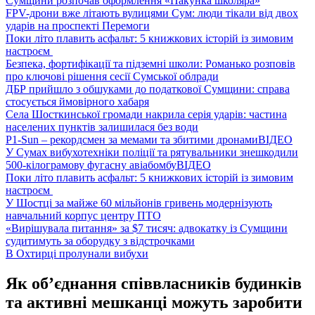
Сумщини розпочав оформлення «Пакунка школяра»
FPV-дрони вже літають вулицями Сум: люди тікали від двох
ударів на проспекті Перемоги
Поки літо плавить асфальт: 5 книжкових історій із зимовим
настроєм
Безпека, фортифікації та підземні школи: Романько розповів
про ключові рішення сесії Сумської облради
ДБР прийшло з обшуками до податкової Сумщини: справа
стосується ймовірного хабаря
Села Шосткинської громади накрила серія ударів: частина
населених пунктів залишилася без води
P1-Sun – рекордсмен за мемами та збитими дронами
ВІДЕО
У Сумах вибухотехніки поліції та рятувальники знешкодили
500-кілограмову фугасну авіабомбу
ВІДЕО
Поки літо плавить асфальт: 5 книжкових історій із зимовим
настроєм
У Шостці за майже 60 мільйонів гривень модернізують
навчальний корпус центру ПТО
«Вирішувала питання» за $7 тисяч: адвокатку із Сумщини
судитимуть за оборудку з відстрочками
В Охтирці пролунали вибухи
Як об’єднання співвласників будинків
та активні мешканці можуть заробити