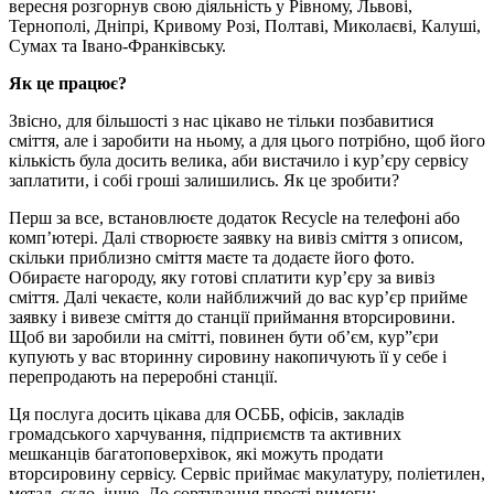
вересня розгорнув свою діяльність у Рівному, Львові,
Тернополі, Дніпрі, Кривому Розі, Полтаві, Миколаєві, Калуші,
Сумах та Івано-Франківську.
Як це працює?
Звісно, для більшості з нас цікаво не тільки позбавитися
сміття, але і заробити на ньому, а для цього потрібно, щоб його
кількість була досить велика, аби вистачило і кур’єру сервісу
заплатити, і собі гроші залишились. Як це зробити?
Перш за все, встановлюєте додаток Recycle на телефоні або
комп’ютері. Далі створюєте заявку на вивіз сміття з описом,
скільки приблизно сміття маєте та додаєте його фото.
Обираєте нагороду, яку готові сплатити кур’єру за вивіз
сміття. Далі чекаєте, коли найближчий до вас кур’єр прийме
заявку і вивезе сміття до станції приймання вторсировини.
Щоб ви заробили на смітті, повинен бути об’єм, кур”єри
купують у вас вторинну сировину накопичують її у себе і
перепродають на переробні станції.
Ця послуга досить цікава для ОСББ, офісів, закладів
громадського харчування, підприємств та активних
мешканців багатоповерхівок, які можуть продати
вторсировину сервісу. Сервіс приймає макулатуру, поліетилен,
метал, скло, інше. До сортування прості вимоги: