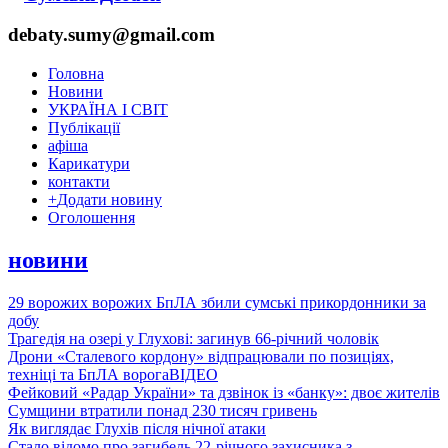
debaty.sumy@gmail.com
Головна
Новини
УКРАЇНА І СВІТ
Публікації
афіша
Карикатури
контакти
+
Додати новину
Оголошення
новини
29 ворожих ворожих БпЛА збили сумські прикордонники за
добу
Трагедія на озері у Глухові: загинув 66-річний чоловік
Дрони «Сталевого кордону» відпрацювали по позиціях,
техніці та БпЛА ворога
ВІДЕО
Фейковий «Радар України» та дзвінок із «банку»: двоє жителів
Сумщини втратили понад 230 тисяч гривень
Як виглядає Глухів після нічної атаки
Стало відомо про загибель 22-річного захисника з