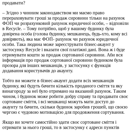
продавати?
– Згідно з чинним законодавством ми маємо право
перераховувати гроші за продаж сировини тільки на рахунок
ФОП чи розрахунковий рахунок юридичної особи, – відповіли
в Recycle. – Тому потрібно, щоб у вашому будинку була
довірена особа (голова будинку, мешканець, будь-хто, кому всі
довіряють), яка має ФОП- рахунок чи рахунок юридичної
особи. Така людина може зареєструвати бізнес-акаунт у
застосунку Recycle і вказати свої платіжні дані. Вона ж і буде
отримувати кошти за продаж сортованої сировини. Аби вся
інформація про продаж сортованої сировини будинком була
прозора для інших мешканців, у застосунку є функція
додавання користувачів до акаунту.
Тобто ви можете в бізнес-акаунт додати всіх мешканців
будинку, які будуть бачити кількість проданого сміття та яку
винагороду за неї було отримано на вказаний рахунок. Таким
чином, і будинок може робити добру справу та продавати своє
сортоване сміття, і всі мешканці можуть мати доступ до
акаунту та бачити, скільки будинок заробив грошей, що своєю
чергою є чудовою мотивацією для продовження сортування.
Якщо ви хочете самостійно здати своє сортоване сміття і
отримати за нього гроші, то в застосунку є адреси пунктів