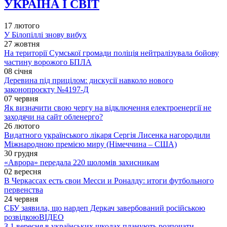
УКРАЇНА І СВІТ
17 лютого
У Білопіллі знову вибух
27 жовтня
На території Сумської громади поліція нейтралізувала бойову
частину ворожого БПЛА
08 січня
Деревина під прицілом: дискусії навколо нового
законопроєкту №4197-Д
07 червня
Як визначити свою чергу на відключення електроенергії не
заходячи на сайт обленерго?
26 лютого
Видатного українського лікаря Сергія Лисенка нагородили
Міжнародною премією миру (Німеччина – США)
30 грудня
«Аврора» передала 220 шоломів захисникам
02 вересня
В Черкассах есть свои Месси и Роналду: итоги футбольного
первенства
24 червня
СБУ заявила, що нардеп Деркач завербований російською
розвідкою
ВІДЕО
З 1 вересня в українських школах планують розпочати