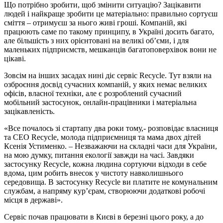
Що потрібно зробити, щоб змінити ситуацію? Зацікавити
людей і найкраще зробити це матеріально: правильно сортуєш
сміття – отримуєш за нього живі гроші. Компаній, які
працюють саме по такому принципу, в Україні досить багато,
але більшість з них орієнтовані на великі об’єми, і для
маленьких підприємств, мешканців багатоповерхівок вони не
цікаві.
Зовсім на інших засадах нині діє сервіс Recycle. Тут взяли на
озброєння досвід сучасних компаній, у яких немає великих
офісів, власної техніки, але є розроблений сучасний
мобільний застосунок, онлайн-працівники і матеріальна
зацікавленість.
«Все почалось зі стартапу два роки тому,- розповідає власниця
та СЕО Recycle, молода підприємниця та мама двох дітей
Ксенія Устименко. – Незважаючи на складні часи для України,
на мою думку, питання екології завжди на часі. Завдяки
застосунку Recycle, кожна людина сортуючи відходи в себе
вдома, цим робить внесок у чистоту навколишнього
середовища. В застосунку Recycle ви платите не комунальним
службам, а напряму кур’єрам, створюючи додаткові робочі
місця в державі».
Сервіс почав працювати в Києві в березні цього року, а до