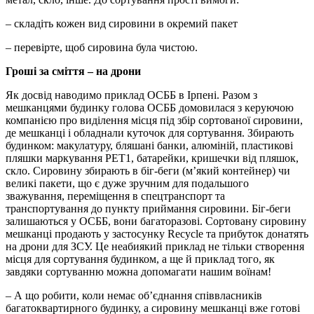
– складіть кожен вид сировини в окремий пакет
– перевірте, щоб сировина була чистою.
Гроші за сміття – на дрони
Як досвід наводимо приклад ОСББ в Ірпені. Разом з
мешканцями будинку голова ОСББ домовилася з керуючою
компанією про виділення місця під збір сортованої сировини,
де мешканці і обладнали куточок для сортування. Збирають
будинком: макулатуру, бляшані банки, алюміній, пластикові
пляшки маркування PET1, батарейки, кришечки від пляшок,
скло. Сировину збирають в біг-беги (м’який контейнер) чи
великі пакети, що є дуже зручним для подальшого
зважування, переміщення в спецтранспорт та
транспортування до пункту приймання сировини. Біг-беги
залишаються у ОСББ, вони багаторазові. Сортовану сировину
мешканці продають у застосунку Recycle та прибуток донатять
на дрони для ЗСУ. Це неабиякий приклад не тільки створення
місця для сортування будинком, а ще й приклад того, як
завдяки сортуванню можна допомагати нашим воїнам!
– А що робити, коли немає об’єднання співвласників
багатоквартирного будинку, а сировину мешканці вже готові