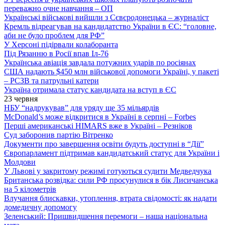
переважно очне навчання – ОП
Українські військові вийшли з Сєвєродонецька – журналіст
Кремль відреагував на кандидатство України в ЄС: “головне,
аби не було проблем для РФ”
У Херсоні підірвали колаборанта
Під Рязанню в Росії впав Іл-76
Українська авіація завдала потужних ударів по росіянах
США надають $450 млн військової допомоги Україні, у пакеті
– РСЗВ та патрульні катери
Україна отримала статус кандидата на вступ в ЄС
23 червня
НБУ “надрукував” для уряду ще 35 мільярдів
McDonald’s може відкритися в Україні в серпні – Forbes
Перші американські HIMARS вже в Україні – Резніков
Суд заборонив партію Вітренко
Документи про завершення освіти будуть доступні в “Дії”
Європарламент підтримав кандидатський статус для України і
Молдови
У Львові у закритому режимі готуються судити Медведчука
Британська розвідка: сили РФ просунулися в бік Лисичанська
на 5 кілометрів
Влучання блискавки, утоплення, втрата свідомості: як надати
домедичну допомогу
Зеленський: Пришвидшення перемоги – наша національна