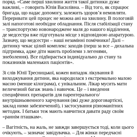
поряд. «Саме перші хвилини життя такої дитинки дуже
важливі, – говорить Юлія Василівна. – Від того, як спрацює
бригада, що надає допомогу, залежить здоров’я немовляти.
Переривати цей процес не можна ані на хвилину. В пологовій
залі напоготові необхідне обладнання. Після стабілізації стану
– транспортуємо новонароджене маля до нашого відділення,
де медсестра вже підготувала місце з відповідною апаратурою.
Зазначу, що медсестри – наші незамінні помічники! Далі –
дитинку чекає цілий комплекс заходів (перш за все – дихальна
підтримка, адже діти мають проблеми з легенями,
знеболення). Все підбирається індивідуально до стану та
показників маленьких пацієнтів».
Зі слів Юлії Тресницької, кожен випадок лікування й
виходжування дитини, яка народилася з екстремально малою
масою (менше кілограма), є унікальним. Лікар мусить мати
величезний багаж знань і навичок. Це – і введення
специфічних препаратів для парентерального/
внутрішньовенного харчування (які дуже дороговартісні,
заклад ними забезпечений), і застосування різноманітних
методик. І батьки теж мають навчитися давати раду своїм
«раннім пташкам».
– Вагітність, на жаль, не завжди завершується тоді, коли цього
очікують, – зазначає завідувачка. – Для жінки передчасні