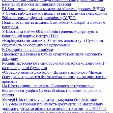
населених пунктів залишилася без води
P1-Sun – рекордсмен за мемами та збитими дронами
ВІДЕО
У Сумах вибухотехніки поліції та рятувальники знешкодили
500-кілограмову фугасну авіабомбу
ВІДЕО
Поки літо плавить асфальт: 5 книжкових історій із зимовим
настроєм
У Шостці за майже 60 мільйонів гривень модернізують
навчальний корпус центру ПТО
«Вирішувала питання» за $7 тисяч: адвокатку із Сумщини
судитимуть за оборудку з відстрочками
В Охтирці пролунали вибухи
Проспект Шевченка в Сумах оговтується після чергового
авіаудару
Росіяни застосовують саморобні міни-пастки «Лампочка-Н»
на прикордонні Сумщини
«Страшно неймовірно було». Дружина загиблого Миколи
Олефіра — про життя без чоловіка та поїздки на цвинтар під
дронами
На Шосткинщині спіймали 20-річного автоугонщика
Безпекова ситуація в Сумській області станом на ранок 6
серпня
Увечері Шосткинську громаду атакували безпілотники
У Сумській громаді приймають документи на матеріальну
допомогу дітям загиблих захисників і захисниць на 2027 рік