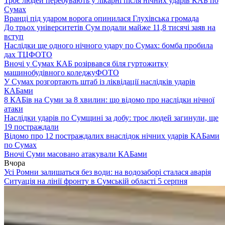
Троє людей перебувають у лікарні після нічних ударів КАБ по
Сумах
Вранці під ударом ворога опинилася Глухівська громада
До трьох університетів Сум подали майже 11,8 тисячі заяв на
вступ
Наслідки ще одного нічного удару по Сумах: бомба пробила
дах ТЦ
ФОТО
Вночі у Сумах КАБ розірвався біля гуртожитку
машинобудівного коледжу
ФОТО
У Сумах розгортають штаб із ліквідації наслідків ударів
КАБами
8 КАБів на Суми за 8 хвилин: що відомо про наслідки нічної
атаки
Наслідки ударів по Сумщині за добу: троє людей загинули, ще
19 постраждали
Відомо про 12 постраждалих внаслідок нічних ударів КАБами
по Сумах
Вночі Суми масовано атакували КАБами
Вчора
Усі Ромни залишаться без води: на водозаборі сталася аварія
Ситуація на лінії фронту в Сумській області 5 серпня