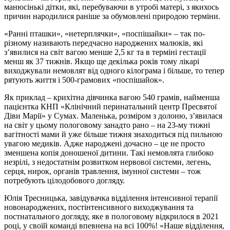
манюсінькі дітки, які, перебуваючи в утробі матері, з якихось
причин народилися раніше за обумовлені природою терміни.
«Ранні пташки», «нетерплячки», «поспішайки» – так по-
різному називають передчасно народжених малюків, які
з’явилися на світ вагою менше 2,5 кг та в терміні гестації
менш як 37 тижнів. Якщо ще декілька років тому лікарі
виходжували немовлят від одного кілограма і більше, то тепер
рятують життя і 500-грамових «поспішайок».
Як приклад – крихітна дівчинка вагою 540 грамів, найменша
пацієнтка КНП «Клінічний перинатальний центр Пресвятої
Діви Марії» у Сумах. Маленька, розміром з долоню, з’явилася
на світ у цьому пологовому занадто рано – на 23-му тижні
вагітності мами й уже більше тижня знаходиться під пильною
увагою медиків. Адже народжені дочасно – це не просто
зменшена копія доношеної дитини. Такі немовлята глибоко
незрілі, з недостатнім розвитком нервової системи, легень,
серця, нирок, органів травлення, імунної системи – тож
потребують цілодобового догляду.
Юлія Тресницька, завідувачка відділення інтенсивної терапії
новонароджених, постінтенсивного виходжування та
постнатального догляду, яке в пологовому відкрилося в 2021
році, у своїй команді впевнена на всі 100%! «Наше відділення,