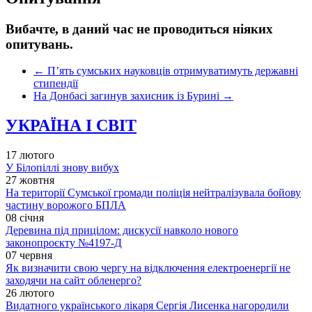
Вибачте, в даний час не проводиться ніяких
опитувань.
←
П’ять сумських науковців отримуватимуть державні
стипендії
На Донбасі загинув захисник із Бурині
→
УКРАЇНА І СВІТ
17 лютого
У Білопіллі знову вибух
27 жовтня
На території Сумської громади поліція нейтралізувала бойову
частину ворожого БПЛА
08 січня
Деревина під прицілом: дискусії навколо нового
законопроєкту №4197-Д
07 червня
Як визначити свою чергу на відключення електроенергії не
заходячи на сайт обленерго?
26 лютого
Видатного українського лікаря Сергія Лисенка нагородили