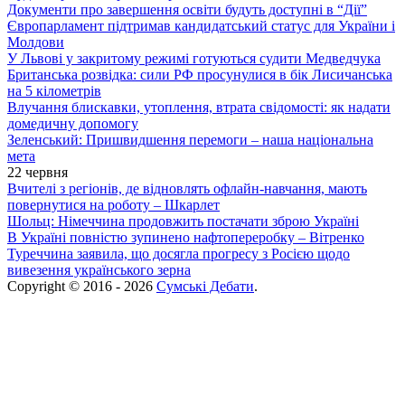
Документи про завершення освіти будуть доступні в “Дії”
Європарламент підтримав кандидатський статус для України і
Молдови
У Львові у закритому режимі готуються судити Медведчука
Британська розвідка: сили РФ просунулися в бік Лисичанська
на 5 кілометрів
Влучання блискавки, утоплення, втрата свідомості: як надати
домедичну допомогу
Зеленський: Пришвидшення перемоги – наша національна
мета
22 червня
Вчителі з регіонів, де відновлять офлайн-навчання, мають
повернутися на роботу – Шкарлет
Шольц: Німеччина продовжить постачати зброю Україні
В Україні повністю зупинено нафтопереробку – Вітренко
Туреччина заявила, що досягла прогресу з Росією щодо
вивезення українського зерна
Copyright © 2016 - 2026
Сумські Дебати
.