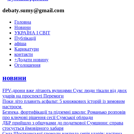
debaty.sumy@gmail.com
Головна
Новини
УКРАЇНА І СВІТ
Публікації
афіша
Карикатури
контакти
+
Додати новину
Оголошення
новини
FPV-дрони вже літають вулицями Сум: люди тікали від двох
ударів на проспекті Перемоги
Поки літо плавить асфальт: 5 книжкових історій із зимовим
настроєм
Безпека, фортифікації та підземні школи: Романько розповів
про ключові рішення сесії Сумської облради
ДБР прийшло з обшуками до податкової Сумщини: справа
стосується ймовірного хабаря
Села Шосткинської громади накрила серія ударів: частина