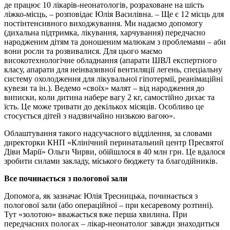
де працює 10 лікарів-неонатологів, розраховане на шість
ліжко-місць, – розповідає Юлія Василівна. – Ще є 12 місць для
постінтенсивного виходжування. Ми надаємо допомогу
(дихальна підтримка, лікування, харчування) передчасно
народженим дітям та доношеним малюкам з проблемами – аби
вони росли та розвивалися. Для цього маємо
високотехнологічне обладнання (апарати ШВЛ експертного
класу, апарати для неінвазивної вентиляції легень, спеціальну
систему охолодження для лікувальної гіпотермії, реанімаційні
кувези та ін.). Ведемо «своїх» малят – від народження до
виписки, коли дитина набере вагу 2 кг, самостійно дихає та
їсть. Це може тривати до декількох місяців. Особливо це
стосується дітей з надзвичайно низькою вагою».
Облаштування такого надсучасного відділення, за словами
директорки КНП «Клінічний перинатальний центр Пресвятої
Діви Марії» Ольги Чирви, обійшлося в 40 млн грн. Це вдалося
зробити силами закладу, міського бюджету та благодійників.
Все починається з пологової зали
Допомога, як зазначає Юлія Тресницька, починається з
пологової зали (або операційної – при кесаревому розтині).
Тут «золотою» вважається вже перша хвилина. При
передчасних пологах – лікар-неонатолог завжди знаходиться