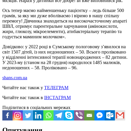
місяців. Наразі у дитинки все добре! Їй вже виповнився рік.
Ось тепер маємо найменшеньку пацієнтку – ледь більше 500
грамів, за яку ми дуже вболіваємо і віримо в нашу спільну
перемогу! Дівчинка знаходиться на високочасточному апараті
ШВЛ, отримує парентеральне харчування (амінокислоти,
жири, глюкозу, мікроелементи), атибактеріальну терапію та
годується маминим молочком».
Довідково: у 2022 році в Сумському пологовому з’явилося на
світ 1507 дітей, із них недоношених – 50. Всього проліковано
у відділенні інтенсивної терапії новонароджених – 82 дитини.
У 2023-му (станом на 28 грудня) народилося 1485 малюків,
недоношених – 58. Проліковано – 96.
shans.com.ua
Читайте нас також у
ТЕЛЕГРАМ
Читайте нас також в
ІНСТАГРАМ
Поділитися в соціальних мережах
Опитування