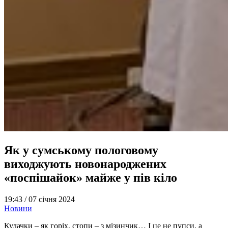
Як у сумському пологовому
виходжують новонароджених
«поспішайок» майже у пів кіло
19:43 /
07 січня 2024
Новини
Кулачки – як горіх, стопи – з мізинчик… І це не пупси, а