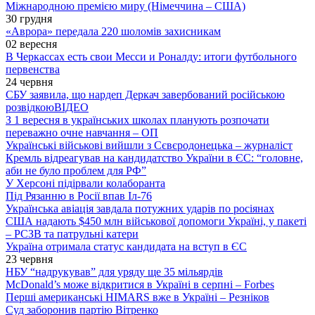
Міжнародною премією миру (Німеччина – США)
30 грудня
«Аврора» передала 220 шоломів захисникам
02 вересня
В Черкассах есть свои Месси и Роналду: итоги футбольного
первенства
24 червня
СБУ заявила, що нардеп Деркач завербований російською
розвідкою
ВІДЕО
З 1 вересня в українських школах планують розпочати
переважно очне навчання – ОП
Українські військові вийшли з Сєвєродонецька – журналіст
Кремль відреагував на кандидатство України в ЄС: “головне,
аби не було проблем для РФ”
У Херсоні підірвали колаборанта
Під Рязанню в Росії впав Іл-76
Українська авіація завдала потужних ударів по росіянах
США надають $450 млн військової допомоги Україні, у пакеті
– РСЗВ та патрульні катери
Україна отримала статус кандидата на вступ в ЄС
23 червня
НБУ “надрукував” для уряду ще 35 мільярдів
McDonald’s може відкритися в Україні в серпні – Forbes
Перші американські HIMARS вже в Україні – Резніков
Суд заборонив партію Вітренко