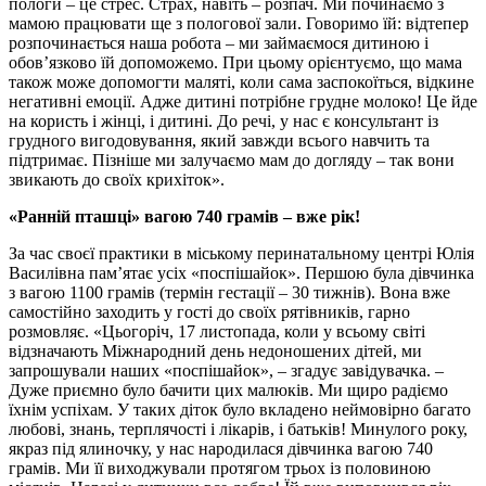
пологи – це стрес. Страх, навіть – розпач. Ми починаємо з
мамою працювати ще з пологової зали. Говоримо їй: відтепер
розпочинається наша робота – ми займаємося дитиною і
обов’язково їй допоможемо. При цьому орієнтуємо, що мама
також може допомогти маляті, коли сама заспокоїться, відкине
негативні емоції. Адже дитині потрібне грудне молоко! Це йде
на користь і жінці, і дитині. До речі, у нас є консультант із
грудного вигодовування, який завжди всього навчить та
підтримає. Пізніше ми залучаємо мам до догляду – так вони
звикають до своїх крихіток».
«Ранній пташці» вагою 740 грамів – вже рік!
За час своєї практики в міському перинатальному центрі Юлія
Василівна пам’ятає усіх «поспішайок». Першою була дівчинка
з вагою 1100 грамів (термін гестації – 30 тижнів). Вона вже
самостійно заходить у гості до своїх рятівників, гарно
розмовляє. «Цьогоріч, 17 листопада, коли у всьому світі
відзначають Міжнародний день недоношених дітей, ми
запрошували наших «поспішайок», – згадує завідувачка. –
Дуже приємно було бачити цих малюків. Ми щиро радіємо
їхнім успіхам. У таких діток було вкладено неймовірно багато
любові, знань, терплячості і лікарів, і батьків! Минулого року,
якраз під ялиночку, у нас народилася дівчинка вагою 740
грамів. Ми її виходжували протягом трьох із половиною