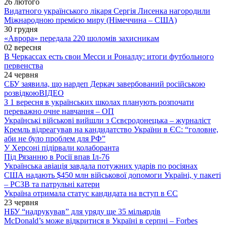
26 лютого
Видатного українського лікаря Сергія Лисенка нагородили
Міжнародною премією миру (Німеччина – США)
30 грудня
«Аврора» передала 220 шоломів захисникам
02 вересня
В Черкассах есть свои Месси и Роналду: итоги футбольного
первенства
24 червня
СБУ заявила, що нардеп Деркач завербований російською
розвідкою
ВІДЕО
З 1 вересня в українських школах планують розпочати
переважно очне навчання – ОП
Українські військові вийшли з Сєвєродонецька – журналіст
Кремль відреагував на кандидатство України в ЄС: “головне,
аби не було проблем для РФ”
У Херсоні підірвали колаборанта
Під Рязанню в Росії впав Іл-76
Українська авіація завдала потужних ударів по росіянах
США надають $450 млн військової допомоги Україні, у пакеті
– РСЗВ та патрульні катери
Україна отримала статус кандидата на вступ в ЄС
23 червня
НБУ “надрукував” для уряду ще 35 мільярдів
McDonald’s може відкритися в Україні в серпні – Forbes