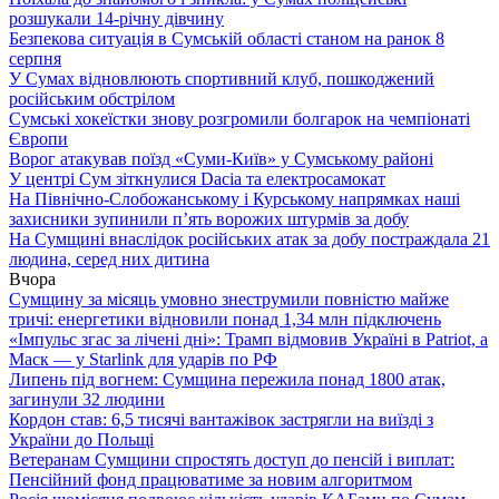
розшукали 14-річну дівчину
Безпекова ситуація в Сумській області станом на ранок 8
серпня
У Сумах відновлюють спортивний клуб, пошкоджений
російським обстрілом
Сумські хокеїстки знову розгромили болгарок на чемпіонаті
Європи
Ворог атакував поїзд «Суми-Київ» у Сумському районі
У центрі Сум зіткнулися Dacia та електросамокат
На Північно-Слобожанському і Курському напрямках наші
захисники зупинили п’ять ворожих штурмів за добу
На Сумщині внаслідок російських атак за добу постраждала 21
людина, серед них дитина
Вчора
Сумщину за місяць умовно знеструмили повністю майже
тричі: енергетики відновили понад 1,34 млн підключень
«Імпульс згас за лічені дні»: Трамп відмовив Україні в Patriot, а
Маск — у Starlink для ударів по РФ
Липень під вогнем: Сумщина пережила понад 1800 атак,
загинули 32 людини
Кордон став: 6,5 тисячі вантажівок застрягли на виїзді з
України до Польщі
Ветеранам Сумщини спростять доступ до пенсій і виплат:
Пенсійний фонд працюватиме за новим алгоритмом