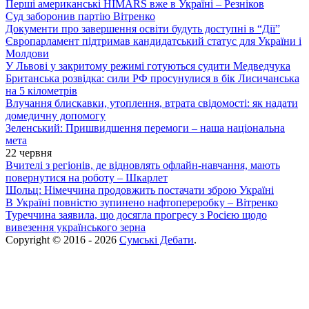
Перші американські HIMARS вже в Україні – Резніков
Суд заборонив партію Вітренко
Документи про завершення освіти будуть доступні в “Дії”
Європарламент підтримав кандидатський статус для України і
Молдови
У Львові у закритому режимі готуються судити Медведчука
Британська розвідка: сили РФ просунулися в бік Лисичанська
на 5 кілометрів
Влучання блискавки, утоплення, втрата свідомості: як надати
домедичну допомогу
Зеленський: Пришвидшення перемоги – наша національна
мета
22 червня
Вчителі з регіонів, де відновлять офлайн-навчання, мають
повернутися на роботу – Шкарлет
Шольц: Німеччина продовжить постачати зброю Україні
В Україні повністю зупинено нафтопереробку – Вітренко
Туреччина заявила, що досягла прогресу з Росією щодо
вивезення українського зерна
Copyright © 2016 - 2026
Сумські Дебати
.