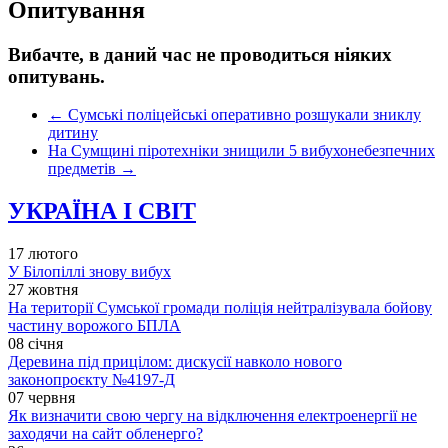
Опитування
Вибачте, в даний час не проводиться ніяких
опитувань.
←
Сумські поліцейські оперативно розшукали зниклу
дитину
На Сумщині піротехніки знищили 5 вибухонебезпечних
предметів
→
УКРАЇНА І СВІТ
17 лютого
У Білопіллі знову вибух
27 жовтня
На території Сумської громади поліція нейтралізувала бойову
частину ворожого БПЛА
08 січня
Деревина під прицілом: дискусії навколо нового
законопроєкту №4197-Д
07 червня
Як визначити свою чергу на відключення електроенергії не
заходячи на сайт обленерго?