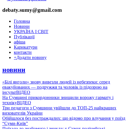
debaty.sumy@gmail.com
Головна
Новини
УКРАЇНА І СВІТ
Публікації
афіша
Карикатури
контакти
+
Додати новину
новини
«Білі янголи» знову вивезли людей із небезпеки: серед
евакуйованих — подружжя та чоловік із підозрою на
інсульт
ВІДЕО
На Сумщині прикордонники знищили ворожу гармату і
техніку
ВІДЕО
Три педагоги з Сумщини увійшли до ТОП-25 найкращих
вихователів України
Обійшлося без постраждалих: що відомо про влучання у поїзд
“Суми-Київ”
Поїхала до знайомого і зникла: у Сумах поліцейські