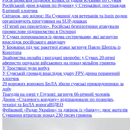
Росія щомісяця подвоює кількість ударів КАБами по Сумам
Російський дрон вдарив по будинку у Стецьківці: постраждав
8-річний хлопчик
Світанок, що зцілює: На Сумщині для ветеранів та їхніх родин
організовують прогулянки на SUP-дошках
«П’ятий раз прилетіло». Російські безпілотники атакували
промислове підприємство в Охтирці
У Сумах попрощалися із двома сестричками, які загинули
внаслідок російського авіаудару
У Броварах під час ракетної атаки загинув Павло Шепіль із
Конотопа
Знайомства онлайн і вигадані хвороби: у Сумах 20-річні
аферисти ошукали військових на понад мільйон гривень
У Тростянці чули вибух
У Сумській громаді внаслідок удару FPV-дрона поранений
хлопчик
29 ворожих ворожих БпЛА збили сумські прикордонники за
добу
Трагедія на озері у Глухові: загинув 66-річний чоловік
Дрони «Сталевого кордону» відпрацювали по позиціях,
техніці та БпЛА ворога
ВІДЕО
Фейковий «Радар України» та дзвінок із «банку»: двоє жителів
Сумщини втратили понад 230 тисяч гривень