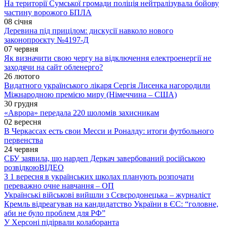
На території Сумської громади поліція нейтралізувала бойову
частину ворожого БПЛА
08 січня
Деревина під прицілом: дискусії навколо нового
законопроєкту №4197-Д
07 червня
Як визначити свою чергу на відключення електроенергії не
заходячи на сайт обленерго?
26 лютого
Видатного українського лікаря Сергія Лисенка нагородили
Міжнародною премією миру (Німеччина – США)
30 грудня
«Аврора» передала 220 шоломів захисникам
02 вересня
В Черкассах есть свои Месси и Роналду: итоги футбольного
первенства
24 червня
СБУ заявила, що нардеп Деркач завербований російською
розвідкою
ВІДЕО
З 1 вересня в українських школах планують розпочати
переважно очне навчання – ОП
Українські військові вийшли з Сєвєродонецька – журналіст
Кремль відреагував на кандидатство України в ЄС: “головне,
аби не було проблем для РФ”
У Херсоні підірвали колаборанта