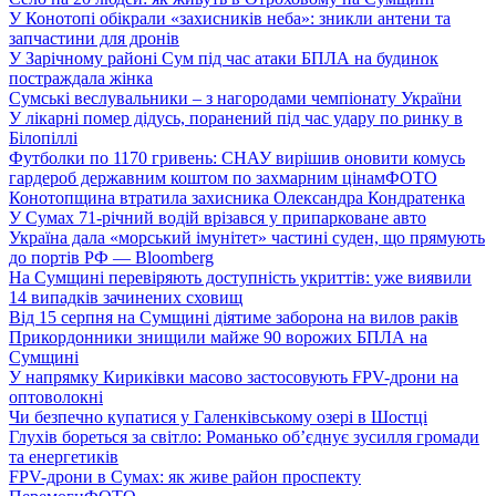
У Конотопі обікрали «захисників неба»: зникли антени та
запчастини для дронів
У Зарічному районі Сум під час атаки БПЛА на будинок
постраждала жінка
Сумські веслувальники – з нагородами чемпіонату України
У лікарні помер дідусь, поранений під час удару по ринку в
Білопіллі
Футболки по 1170 гривень: СНАУ вирішив оновити комусь
гардероб державним коштом по захмарним цінам
ФОТО
Конотопщина втратила захисника Олександра Кондратенка
У Сумах 71-річний водій врізався у припарковане авто
Україна дала «морський імунітет» частині суден, що прямують
до портів РФ — Bloomberg
На Сумщині перевіряють доступність укриттів: уже виявили
14 випадків зачинених сховищ
Від 15 серпня на Сумщині діятиме заборона на вилов раків
Прикордонники знищили майже 90 ворожих БПЛА на
Сумщині
У напрямку Кириківки масово застосовують FPV-дрони на
оптоволокні
Чи безпечно купатися у Галенківському озері в Шостці
Глухів бореться за світло: Романько об’єднує зусилля громади
та енергетиків
FPV-дрони в Сумах: як живе район проспекту