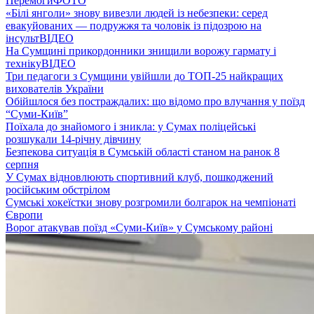
Перемоги
ФОТО
«Білі янголи» знову вивезли людей із небезпеки: серед
евакуйованих — подружжя та чоловік із підозрою на
інсульт
ВІДЕО
На Сумщині прикордонники знищили ворожу гармату і
техніку
ВІДЕО
Три педагоги з Сумщини увійшли до ТОП-25 найкращих
вихователів України
Обійшлося без постраждалих: що відомо про влучання у поїзд
“Суми-Київ”
Поїхала до знайомого і зникла: у Сумах поліцейські
розшукали 14-річну дівчину
Безпекова ситуація в Сумській області станом на ранок 8
серпня
У Сумах відновлюють спортивний клуб, пошкоджений
російським обстрілом
Сумські хокеїстки знову розгромили болгарок на чемпіонаті
Європи
Ворог атакував поїзд «Суми-Київ» у Сумському районі