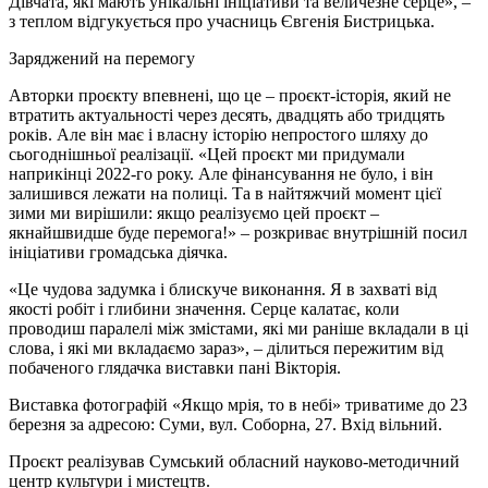
Дівчата, які мають унікальні ініціативи та величезне серце», –
з теплом відгукується про учасниць Євгенія Бистрицька.
Заряджений на перемогу
Авторки проєкту впевнені, що це – проєкт-історія, який не
втратить актуальності через десять, двадцять або тридцять
років. Але він має і власну історію непростого шляху до
сьогоднішньої реалізації. «Цей проєкт ми придумали
наприкінці 2022-го року. Але фінансування не було, і він
залишився лежати на полиці. Та в найтяжчий момент цієї
зими ми вирішили: якщо реалізуємо цей проєкт –
якнайшвидше буде перемога!» – розкриває внутрішній посил
ініціативи громадська діячка.
«Це чудова задумка і блискуче виконання. Я в захваті від
якості робіт і глибини значення. Серце калатає, коли
проводиш паралелі між змістами, які ми раніше вкладали в ці
слова, і які ми вкладаємо зараз», – ділиться пережитим від
побаченого глядачка виставки пані Вікторія.
Виставка фотографій «Якщо мрія, то в небі» триватиме до 23
березня за адресою: Суми, вул. Соборна, 27. Вхід вільний.
Проєкт реалізував Сумський обласний науково-методичний
центр культури і мистецтв.