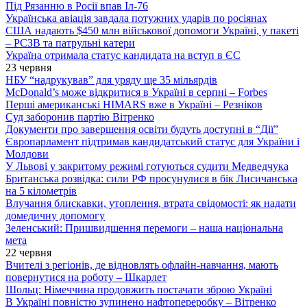
Під Рязанню в Росії впав Іл-76
Українська авіація завдала потужних ударів по росіянах
США надають $450 млн військової допомоги Україні, у пакеті
– РСЗВ та патрульні катери
Україна отримала статус кандидата на вступ в ЄС
23 червня
НБУ “надрукував” для уряду ще 35 мільярдів
McDonald’s може відкритися в Україні в серпні – Forbes
Перші американські HIMARS вже в Україні – Резніков
Суд заборонив партію Вітренко
Документи про завершення освіти будуть доступні в “Дії”
Європарламент підтримав кандидатський статус для України і
Молдови
У Львові у закритому режимі готуються судити Медведчука
Британська розвідка: сили РФ просунулися в бік Лисичанська
на 5 кілометрів
Влучання блискавки, утоплення, втрата свідомості: як надати
домедичну допомогу
Зеленський: Пришвидшення перемоги – наша національна
мета
22 червня
Вчителі з регіонів, де відновлять офлайн-навчання, мають
повернутися на роботу – Шкарлет
Шольц: Німеччина продовжить постачати зброю Україні
В Україні повністю зупинено нафтопереробку – Вітренко