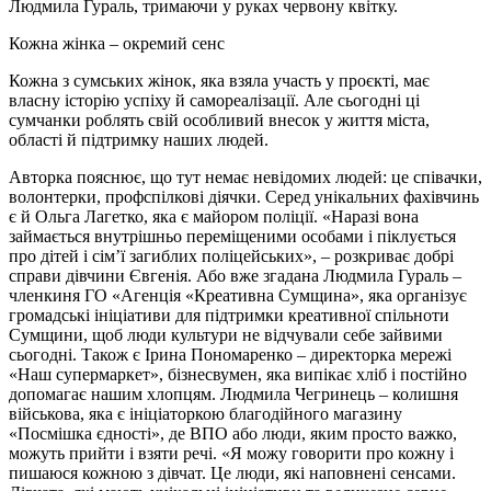
Людмила Гураль, тримаючи у руках червону квітку.
Кожна жінка – окремий сенс
Кожна з сумських жінок, яка взяла участь у проєкті, має
власну історію успіху й самореалізації. Але сьогодні ці
сумчанки роблять свій особливий внесок у життя міста,
області й підтримку наших людей.
Авторка пояснює, що тут немає невідомих людей: це співачки,
волонтерки, профспілкові діячки. Серед унікальних фахівчинь
є й Ольга Лагетко, яка є майором поліції. «Наразі вона
займається внутрішньо переміщеними особами і піклується
про дітей і сім’ї загиблих поліцейських», – розкриває добрі
справи дівчини Євгенія. Або вже згадана Людмила Гураль –
членкиня ГО «Агенція «Креативна Сумщина», яка організує
громадські ініціативи для підтримки креативної спільноти
Сумщини, щоб люди культури не відчували себе зайвими
сьогодні. Також є Ірина Пономаренко – директорка мережі
«Наш супермаркет», бізнесвумен, яка випікає хліб і постійно
допомагає нашим хлопцям. Людмила Чегринець – колишня
військова, яка є ініціаторкою благодійного магазину
«Посмішка єдності», де ВПО або люди, яким просто важко,
можуть прийти і взяти речі. «Я можу говорити про кожну і
пишаюся кожною з дівчат. Це люди, які наповнені сенсами.