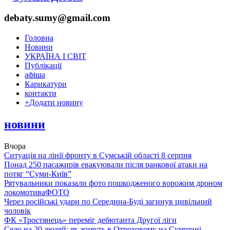
debaty.sumy@gmail.com
Головна
Новини
УКРАЇНА І СВІТ
Публікації
афіша
Карикатури
контакти
+
Додати новину
новини
Вчора
Ситуація на лінії фронту в Сумській області 8 серпня
Понад 250 пасажирів евакуювали після ранкової атаки на
потяг “Суми-Київ”
Рятувальники показали фото пошкодженого ворожим дроном
локомотива
ФОТО
Через російські удари по Середина-Буді загинув цивільний
чоловік
ФК «Тростянець» переміг дебютанта Другої ліги
Село на 20 людей: як живуть в Отроховому на Сумщині