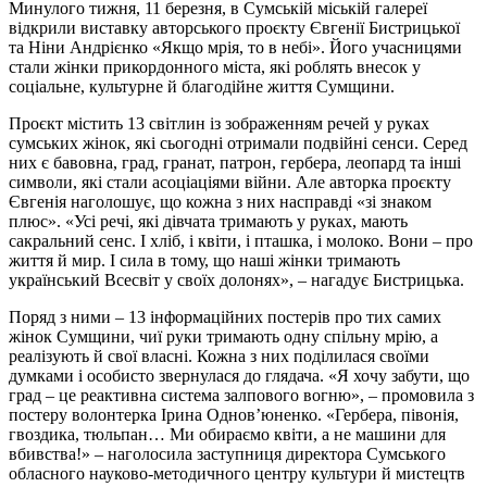
Минулого тижня, 11 березня, в Сумській міській галереї
відкрили виставку авторського проєкту Євгенії Бистрицької
та Ніни Андрієнко «Якщо мрія, то в небі». Його учасницями
стали жінки прикордонного міста, які роблять внесок у
соціальне, культурне й благодійне життя Сумщини.
Проєкт містить 13 світлин із зображенням речей у руках
сумських жінок, які сьогодні отримали подвійні сенси. Серед
них є бавовна, град, гранат, патрон, гербера, леопард та інші
символи, які стали асоціаціями війни. Але авторка проєкту
Євгенія наголошує, що кожна з них насправді «зі знаком
плюс». «Усі речі, які дівчата тримають у руках, мають
сакральний сенс. І хліб, і квіти, і пташка, і молоко. Вони – про
життя й мир. І сила в тому, що наші жінки тримають
український Всесвіт у своїх долонях», – нагадує Бистрицька.
Поряд з ними – 13 інформаційних постерів про тих самих
жінок Сумщини, чиї руки тримають одну спільну мрію, а
реалізують й свої власні. Кожна з них поділилася своїми
думками і особисто звернулася до глядача. «Я хочу забути, що
град – це реактивна система залпового вогню», – промовила з
постеру волонтерка Ірина Однов’юненко. «Гербера, півонія,
гвоздика, тюльпан… Ми обираємо квіти, а не машини для
вбивства!» – наголосила заступниця директора Сумського
обласного науково-методичного центру культури й мистецтв