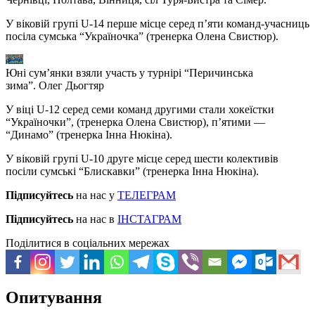
У віковій групі U-14 перше місце серед п’яти команд-учасниць
посіла сумська “Україночка” (тренерка Олена Свистюр).
Юні сум’янки взяли участь у турнірі “Перичинська
зима”. Олег Дьогтяр
У віці U-12 серед семи команд другими стали хокеїстки
“Україночки”, (тренерка Олена Свистюр), п’ятими —
“Динамо” (тренерка Інна Нюкіна).
У віковій групі U-10 друге місце серед шести колективів
посіли сумські “Блискавки” (тренерка Інна Нюкіна).
Підписуйтесь
на нас у
ТЕЛЕГРАМ
Підписуйтесь
на нас в
ІНСТАГРАМ
Поділитися в соціальних мережах
Опитування