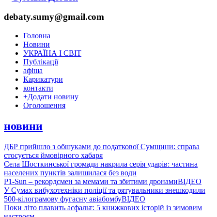
debaty.sumy@gmail.com
Головна
Новини
УКРАЇНА І СВІТ
Публікації
афіша
Карикатури
контакти
+
Додати новину
Оголошення
новини
ДБР прийшло з обшуками до податкової Сумщини: справа
стосується ймовірного хабаря
Села Шосткинської громади накрила серія ударів: частина
населених пунктів залишилася без води
P1-Sun – рекордсмен за мемами та збитими дронами
ВІДЕО
У Сумах вибухотехніки поліції та рятувальники знешкодили
500-кілограмову фугасну авіабомбу
ВІДЕО
Поки літо плавить асфальт: 5 книжкових історій із зимовим
настроєм