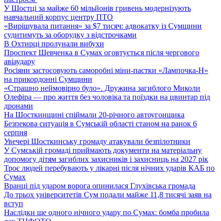
У Шостці за майже 60 мільйонів гривень модернізують
навчальний корпус центру ПТО
«Вирішувала питання» за $7 тисяч: адвокатку із Сумщини
судитимуть за оборудку з відстрочками
В Охтирці пролунали вибухи
Проспект Шевченка в Сумах оговтується після чергового
авіаудару
Росіяни застосовують саморобні міни-пастки «Лампочка-Н»
на прикордонні Сумщини
«Страшно неймовірно було». Дружина загиблого Миколи
Олефіра — про життя без чоловіка та поїздки на цвинтар під
дронами
На Шосткинщині спіймали 20-річного автоугонщика
Безпекова ситуація в Сумській області станом на ранок 6
серпня
Увечері Шосткинську громаду атакували безпілотники
У Сумській громаді приймають документи на матеріальну
допомогу дітям загиблих захисників і захисниць на 2027 рік
Троє людей перебувають у лікарні після нічних ударів КАБ по
Сумах
Вранці під ударом ворога опинилася Глухівська громада
До трьох університетів Сум подали майже 11,8 тисячі заяв на
вступ
Наслідки ще одного нічного удару по Сумах: бомба пробила