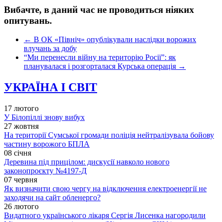
Вибачте, в даний час не проводиться ніяких
опитувань.
←
В ОК «Північ» опублікували наслідки ворожих
влучань за добу
“Ми перенесли війну на територію Росії”: як
планувалася і розгорталася Курська операція
→
УКРАЇНА І СВІТ
17 лютого
У Білопіллі знову вибух
27 жовтня
На території Сумської громади поліція нейтралізувала бойову
частину ворожого БПЛА
08 січня
Деревина під прицілом: дискусії навколо нового
законопроєкту №4197-Д
07 червня
Як визначити свою чергу на відключення електроенергії не
заходячи на сайт обленерго?
26 лютого
Видатного українського лікаря Сергія Лисенка нагородили