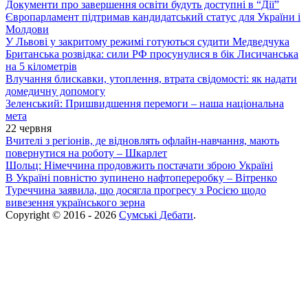
Документи про завершення освіти будуть доступні в “Дії”
Європарламент підтримав кандидатський статус для України і
Молдови
У Львові у закритому режимі готуються судити Медведчука
Британська розвідка: сили РФ просунулися в бік Лисичанська
на 5 кілометрів
Влучання блискавки, утоплення, втрата свідомості: як надати
домедичну допомогу
Зеленський: Пришвидшення перемоги – наша національна
мета
22 червня
Вчителі з регіонів, де відновлять офлайн-навчання, мають
повернутися на роботу – Шкарлет
Шольц: Німеччина продовжить постачати зброю Україні
В Україні повністю зупинено нафтопереробку – Вітренко
Туреччина заявила, що досягла прогресу з Росією щодо
вивезення українського зерна
Copyright © 2016 - 2026
Сумські Дебати
.