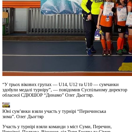
“У трьох вікових групах — U14, U12 та U10 — сумчанки
здобули медалі турніру”, — повідомив Суспільному директор
обласної СДЮШОР “Динамо” Олег Дьогтяр.
Юні сум’янки взяли участь у турнірі “Перичинська
зима”. Олег Дьогтяр
Участь у турнірі взяли команди з міст Суми, Перечин,
Чернівці, Полтава, Вінниця, сіл Туря-Бистра та Сімер.