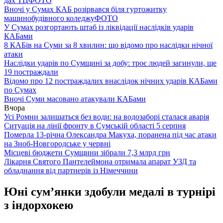
дах ТЦ
ФОТО
Вночі у Сумах КАБ розірвався біля гуртожитку
машинобудівного коледжу
ФОТО
У Сумах розгортають штаб із ліквідації наслідків ударів
КАБами
8 КАБів на Суми за 8 хвилин: що відомо про наслідки нічної
атаки
Наслідки ударів по Сумщині за добу: троє людей загинули, ще
19 постраждали
Відомо про 12 постраждалих внаслідок нічних ударів КАБами
по Сумах
Вночі Суми масовано атакували КАБами
Вчора
Усі Ромни залишаться без води: на водозаборі сталася аварія
Ситуація на лінії фронту в Сумській області 5 серпня
Померла 13-річна Олександра Макуха, поранена під час атаки
на Зноб-Новгородське у червні
Місцеві бюджети Сумщини зібрали 7,3 млрд грн
Лікарня Святого Пантелеймона отримала апарат УЗД та
обладнання від партнерів із Німеччини
Юні сум’янки здобули медалі в турнірі
з індорхокею