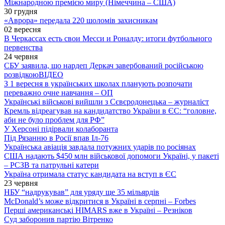
Міжнародною премією миру (Німеччина – США)
30 грудня
«Аврора» передала 220 шоломів захисникам
02 вересня
В Черкассах есть свои Месси и Роналду: итоги футбольного
первенства
24 червня
СБУ заявила, що нардеп Деркач завербований російською
розвідкою
ВІДЕО
З 1 вересня в українських школах планують розпочати
переважно очне навчання – ОП
Українські військові вийшли з Сєвєродонецька – журналіст
Кремль відреагував на кандидатство України в ЄС: “головне,
аби не було проблем для РФ”
У Херсоні підірвали колаборанта
Під Рязанню в Росії впав Іл-76
Українська авіація завдала потужних ударів по росіянах
США надають $450 млн військової допомоги Україні, у пакеті
– РСЗВ та патрульні катери
Україна отримала статус кандидата на вступ в ЄС
23 червня
НБУ “надрукував” для уряду ще 35 мільярдів
McDonald’s може відкритися в Україні в серпні – Forbes
Перші американські HIMARS вже в Україні – Резніков
Суд заборонив партію Вітренко