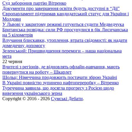
Суд заборонив партію Вітренко
Документи про завершення освіти будуть доступні в “Дії”
Європарламент підтримав кандидатський статус для України і
Молдови
У Львові у закритому режимі готуються судити Медведчука
Британська розвідка: сили РФ просунулися в бік Лисичанська
на 5 кілометрів
Влучання блискавки, утоплення, втрата свідомості: як надати
домедичну допомогу
Зеленський: Пришвидшення перемоги – наша національна
мета
22 червня
Вчителі з регіонів, де відновлять офлайн-навчання, мають
повернутися на роботу – Шкарлет
Шольц: Німеччина продовжить постачати зброю Україні
В Україні повністю зупинено нафтопереробку – Вітренко
Туреччина заявила, що досягла прогресу з Росією щодо
вивезення українського зерна
Copyright © 2016 - 2026
Сумські Дебати
.