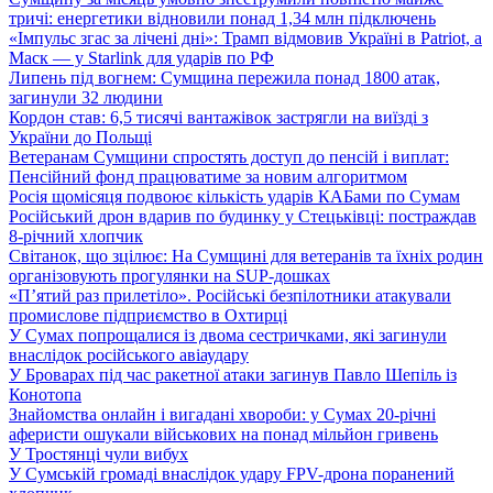
тричі: енергетики відновили понад 1,34 млн підключень
«Імпульс згас за лічені дні»: Трамп відмовив Україні в Patriot, а
Маск — у Starlink для ударів по РФ
Липень під вогнем: Сумщина пережила понад 1800 атак,
загинули 32 людини
Кордон став: 6,5 тисячі вантажівок застрягли на виїзді з
України до Польщі
Ветеранам Сумщини спростять доступ до пенсій і виплат:
Пенсійний фонд працюватиме за новим алгоритмом
Росія щомісяця подвоює кількість ударів КАБами по Сумам
Російський дрон вдарив по будинку у Стецьківці: постраждав
8-річний хлопчик
Світанок, що зцілює: На Сумщині для ветеранів та їхніх родин
організовують прогулянки на SUP-дошках
«П’ятий раз прилетіло». Російські безпілотники атакували
промислове підприємство в Охтирці
У Сумах попрощалися із двома сестричками, які загинули
внаслідок російського авіаудару
У Броварах під час ракетної атаки загинув Павло Шепіль із
Конотопа
Знайомства онлайн і вигадані хвороби: у Сумах 20-річні
аферисти ошукали військових на понад мільйон гривень
У Тростянці чули вибух
У Сумській громаді внаслідок удару FPV-дрона поранений