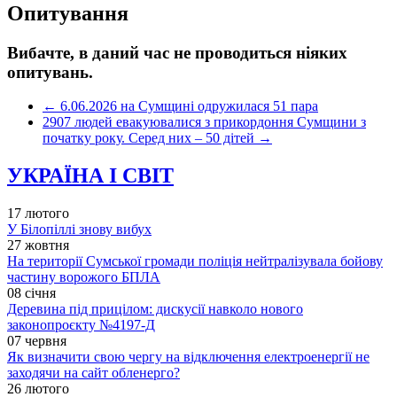
Опитування
Вибачте, в даний час не проводиться ніяких
опитувань.
←
6.06.2026 на Сумщині одружилася 51 пара
2907 людей евакуювалися з прикордоння Сумщини з
початку року. Серед них – 50 дітей
→
УКРАЇНА І СВІТ
17 лютого
У Білопіллі знову вибух
27 жовтня
На території Сумської громади поліція нейтралізувала бойову
частину ворожого БПЛА
08 січня
Деревина під прицілом: дискусії навколо нового
законопроєкту №4197-Д
07 червня
Як визначити свою чергу на відключення електроенергії не
заходячи на сайт обленерго?
26 лютого