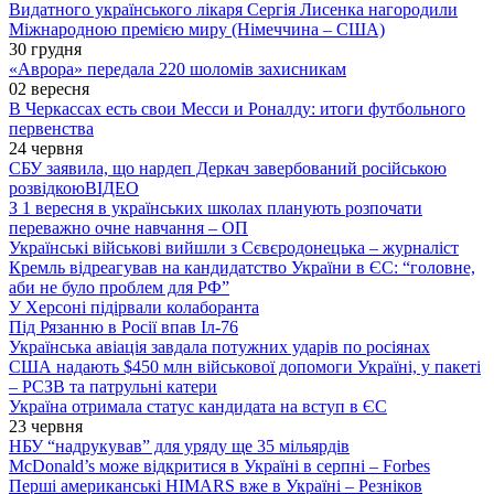
Видатного українського лікаря Сергія Лисенка нагородили
Міжнародною премією миру (Німеччина – США)
30 грудня
«Аврора» передала 220 шоломів захисникам
02 вересня
В Черкассах есть свои Месси и Роналду: итоги футбольного
первенства
24 червня
СБУ заявила, що нардеп Деркач завербований російською
розвідкою
ВІДЕО
З 1 вересня в українських школах планують розпочати
переважно очне навчання – ОП
Українські військові вийшли з Сєвєродонецька – журналіст
Кремль відреагував на кандидатство України в ЄС: “головне,
аби не було проблем для РФ”
У Херсоні підірвали колаборанта
Під Рязанню в Росії впав Іл-76
Українська авіація завдала потужних ударів по росіянах
США надають $450 млн військової допомоги Україні, у пакеті
– РСЗВ та патрульні катери
Україна отримала статус кандидата на вступ в ЄС
23 червня
НБУ “надрукував” для уряду ще 35 мільярдів
McDonald’s може відкритися в Україні в серпні – Forbes
Перші американські HIMARS вже в Україні – Резніков