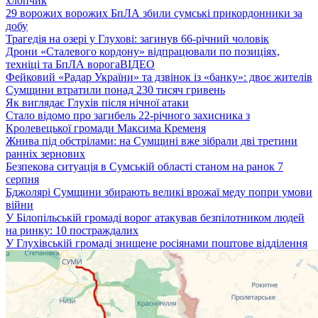
хлопчик
29 ворожих ворожих БпЛА збили сумські прикордонники за
добу
Трагедія на озері у Глухові: загинув 66-річний чоловік
Дрони «Сталевого кордону» відпрацювали по позиціях,
техніці та БпЛА ворога
ВІДЕО
Фейковий «Радар України» та дзвінок із «банку»: двоє жителів
Сумщини втратили понад 230 тисяч гривень
Як виглядає Глухів після нічної атаки
Стало відомо про загибель 22-річного захисника з
Кролевецької громади Максима Кременя
Жнива під обстрілами: на Сумщині вже зібрали дві третини
ранніх зернових
Безпекова ситуація в Сумській області станом на ранок 7
серпня
Бджолярі Сумщини збирають великі врожаї меду попри умови
війни
У Білопільській громаді ворог атакував безпілотником людей
на ринку: 10 постраждалих
У Глухівській громаді знищене росіянами поштове відділення