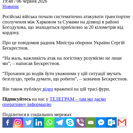
19:48 /
06 червня 2026
Новини
Російські війська почали систематично атакувати транспортне
сполучення між Харковом та Сумами на ділянці в районі
Богодухова, що знаходиться приблизно за 20 кілометрів від
кордону.
Про це повідомив радник Міністра оборони України Сергій
Бескрестнов.
“На жаль, важливість атак на логістику розуміємо не лише
ми”, – написав Бескрестнов.
“Прохання до водіїв бути уважними у цій ситуації звучать
безглуздо, треба думати, що робити”, – зазначив Бескрестнов.
Він також публікує
відео
враженої на цій трасі фури.
Підписуйтесь
на нас у
ТЕЛЕГРАМ – там ми даємо
оперативну інформацію
Поділитися в соціальних мережах