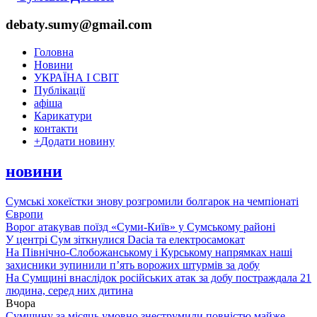
debaty.sumy@gmail.com
Головна
Новини
УКРАЇНА І СВІТ
Публікації
афіша
Карикатури
контакти
+
Додати новину
новини
Сумські хокеїстки знову розгромили болгарок на чемпіонаті
Європи
Ворог атакував поїзд «Суми-Київ» у Сумському районі
У центрі Сум зіткнулися Dacia та електросамокат
На Північно-Слобожанському і Курському напрямках наші
захисники зупинили п’ять ворожих штурмів за добу
На Сумщині внаслідок російських атак за добу постраждала 21
людина, серед них дитина
Вчора
Сумщину за місяць умовно знеструмили повністю майже